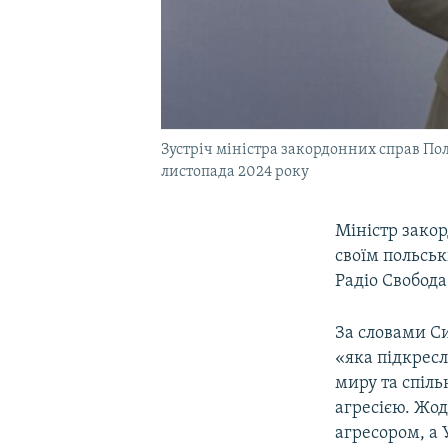
Зустріч міністра закордонних справ Пол
листопада 2024 року
Міністр закор
своїм польсь
Радіо Свобода
За словами Си
«яка підкрес
миру та спіл
агресією. Жод
агресором, а