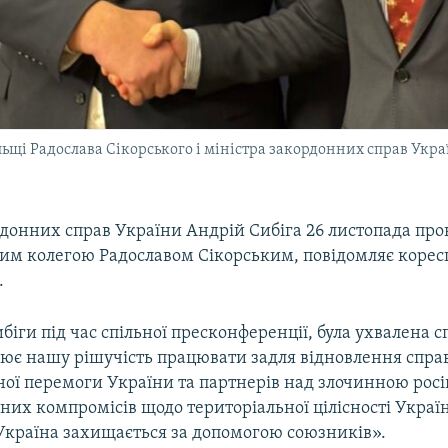
ьщі Радослава Сікорського і міністра закордонних справ Укра
донних справ України Андрій Сибіга 26 листопада прові
ким колегою Радославом Сікорським, повідомляє коре
.
біги під час спільної пресконференції, була ухвалена с
лює нашу рішучість працювати задля відновлення спра
ьної перемоги України та партнерів над злочинною рос
них компромісів щодо територіальної цілісності України
 Україна захищається за допомогою союзників».