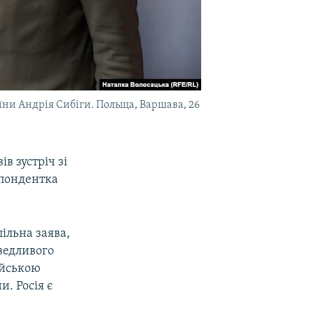
їни Андрія Сибіги. Польща, Варшава, 26
в зустріч зі
спондентка
пільна заява,
ведливого
ійською
. Росія є