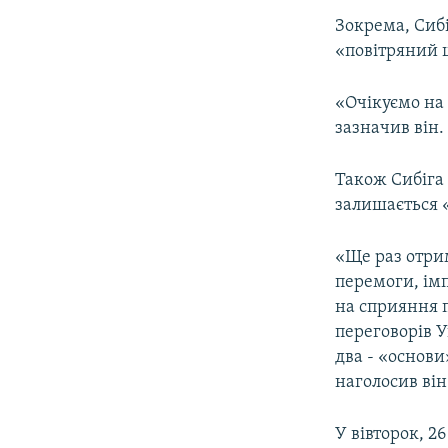
Зокрема, Сиб
«повітряний щ
«Очікуємо на 
зазначив він.
Також Сибіга 
залишається «
«Ще раз отри
перемоги, ім
на сприяння 
переговорів У
два - «основи
наголосив він
У вівторок, 2