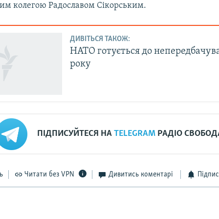
ким колегою Радославом Сікорським.
ДИВІТЬСЯ ТАКОЖ:
НАТО готується до непередбачув
року
ПІДПИСУЙТЕСЯ НА
TELEGRAM
РАДІО СВОБОД
ь
Читати без VPN
Дивитись коментарі
Підпис