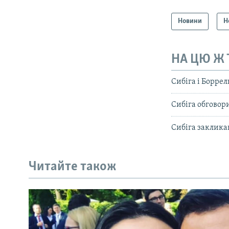
Новини
Н
НА ЦЮ Ж
Сибіга і Боррел
Сибіга обговори
Сибіга заклика
Читайте також