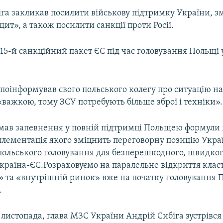
іга закликав посилити військову підтримку України, з
ит», а також посилити санкції проти Росії.
15-й санкційний пакет ЄС під час головування Польщі у
поінформував свого польського колегу про ситуацію на
важкою, тому ЗСУ потребують більше зброї і техніки».
мав запевнення у повній підтримці Польщею формули 
плементація якого зміцнить переговорну позицію Укра
польського головування для безперешкодного, швидког
країна-ЄС.Розраховуємо на паралельне відкриття класт
» та «внутрішній ринок» вже на початку головування П
.
6 листопада, глава МЗС України Андрій Сибіга зустрівся 