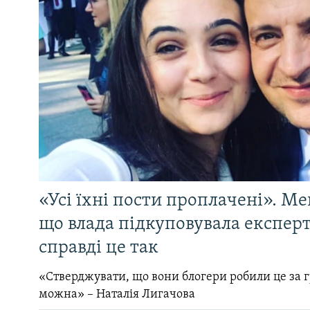
«Усі їхні пости проплачені». Ме
що влада підкуповувала експерті
справді це так
«Стверджувати, що вони блогери робили це за 
можна» – Наталія Лигачова