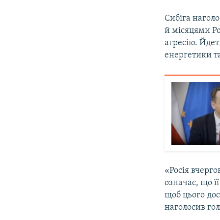
Сибіга нагол
й місяцями Р
агресію. Йдет
енергетики та
«Росія вчерго
означає, що ї
щоб цього дос
наголосив го