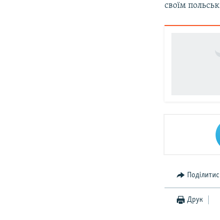
своїм польсь
Поділитис
Друк