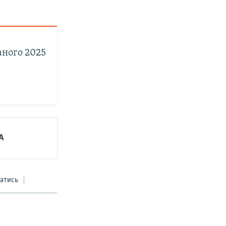
аного 2025
А
атись