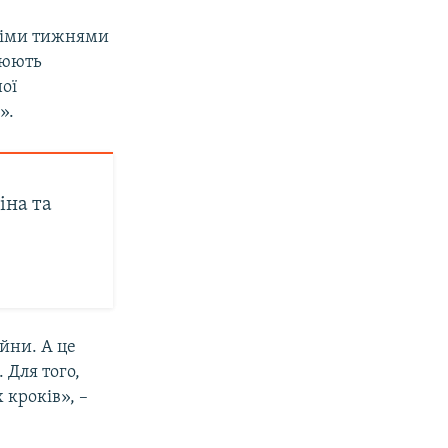
нніми тижнями
рюють
ної
».
іна та
йни. А це
 Для того,
 кроків», –