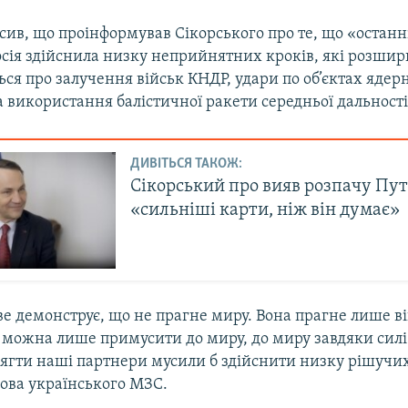
осив, що проінформував Сікорського про те, що «оста
осія здійснила низку неприйнятних кроків, які розши
ься про залучення військ КНДР, удари по об’єктах ядер
 використання балістичної ракети середньої дальності
ДИВІТЬСЯ ТАКОЖ:
Сікорський про вияв розпачу Пут
«сильніші карти, ніж він думає»
ве демонструє, що не прагне миру. Вона прагне лише ві
ї можна лише примусити до миру, до миру завдяки силі.
ягти наші партнери мусили б здійснити низку рішучих
лова українського МЗС.