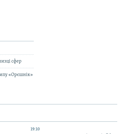
низці сфер
 типу «Орєшнік»
19:10