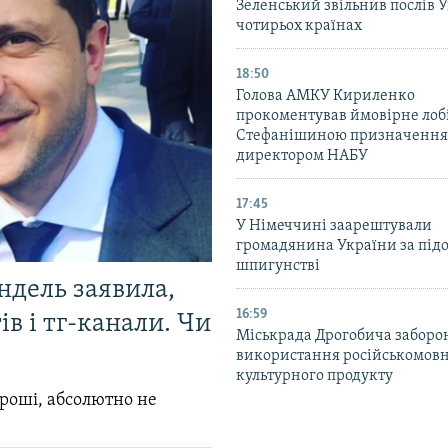
Зеленський звільнив послів 
чотирьох країнах
18:50
Голова АМКУ Кириленко
прокоментував ймовірне ло
Стефанішиною призначення
директором НАБУ
17:45
У Німеччині заарештували
громадянина України за під
шпигунстві
ндель заявила,
16:59
в і тг-канали. Чи
Міськрада Дрогобича заборо
використання російськомов
культурного продукту
гроші, абсолютно не