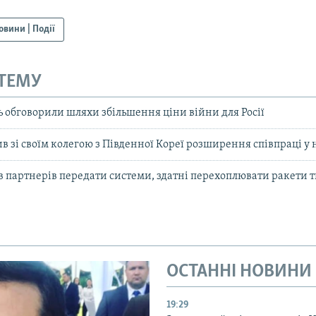
овини | Події
 ТЕМУ
ь обговорили шляхи збільшення ціни війни для Росії
в зі своїм колегою з Південної Кореї розширення співпраці у 
в партнерів передати системи, здатні перехоплювати ракети
ОСТАННІ НОВИНИ
19:29