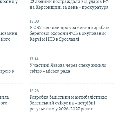
України у
22 людини постраждали від ударів РФ
на Херсонщині за день – прокуратура
18:33
У СБУ заявили про ураження кораблів
біювання
берегової охорони ФСБ в окупованій
 його
Керчі й НПЗ в Ярославлі
17:14
У частині Львова через спеку зникло
озрою в
світло – міська рада
16:28
нила
Розробка балістики й антибалістики:
ного
Зеленський очікує на «потрібні
результати» у 2026-2027 роках