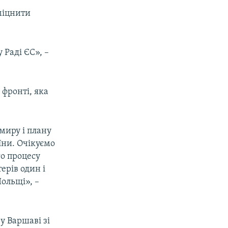
міцнити
 Раді ЄС», –
 фронті, яка
миру і плану
їни. Очікуємо
о процесу
ерів один і
ольщі», –
у Варшаві зі