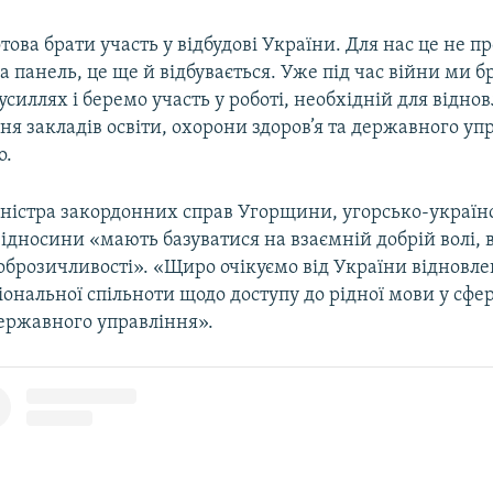
ова брати участь у відбудові України. Для нас це не пр
 панель, це ще й відбувається. Уже під час війни ми б
усиллях і беремо участь у роботі, необхідній для відно
я закладів освіти, охорони здоров’я та державного упр
о.
іністра закордонних справ Угорщини, угорсько-україн
відносини «мають базуватися на взаємній добрій волі, 
оброзичливості». «Щиро очікуємо від України відновл
іональної спільноти щодо доступу до рідної мови у сфер
державного управління».