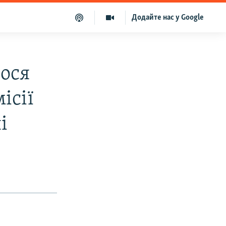
Додайте нас у Google
лося
ісії
і