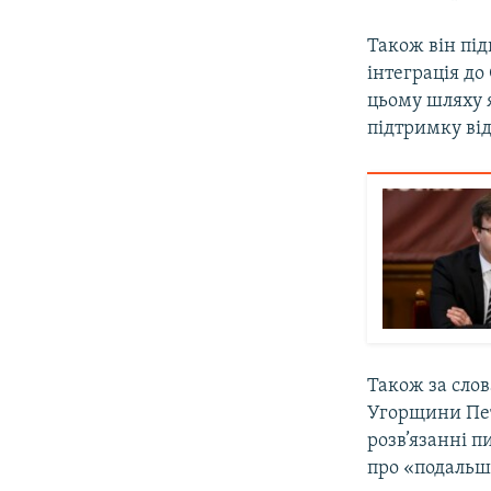
Також він під
інтеграція д
цьому шляху я
підтримку ві
Також за слов
Угорщини Пет
розв’язанні п
про «подальшу