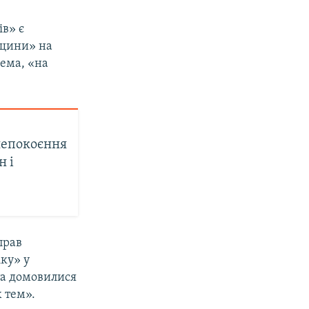
ів» є
рщини» на
рема, «на
непокоєння
н і
прав
ку» у
 та домовилися
 тем».