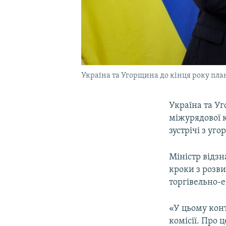
Україна та Угорщина до кінця року пла
Україна та Уг
міжурядової к
зустрічі з уг
Міністр відзн
кроки з розв
торгівельно-
«У цьому конт
комісії. Про 