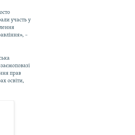
осто
рали участь у
влення
авління», –
ська
взаємоповазі
ення прав
ах освіти,