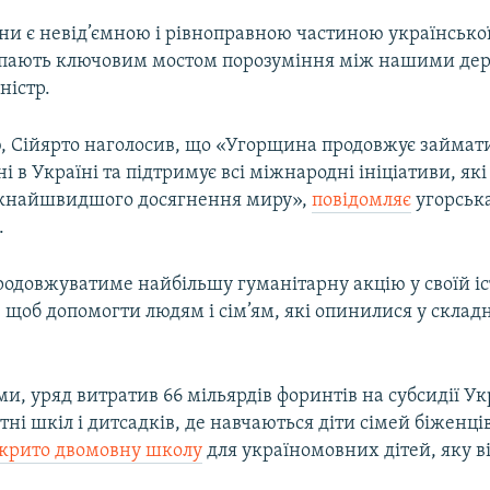
ни є невід’ємною і рівноправною частиною української
тупають ключовим мостом порозуміння між нашими де
ністр.
, Сійярто наголосив, що «Угорщина продовжує займа
ні в Україні та підтримує всі міжнародні ініціативи, як
якнайшвидшого досягнення миру»,
повідомляє
угорськ
.
одовжуватиме найбільшу гуманітарну акцію у своїй іст
, щоб допомогти людям і сім’ям, які опинилися у складн
ми, уряд витратив 66 мільярдів форинтів на субсидії Укр
тні шкіл і дитсадків, де навчаються діти сімей біженців
дкрито двомовну школу
для україномовних дітей, яку в