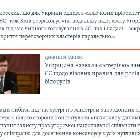
креслив, що для України одним з «ключових пріоритет
о ЄС, тож Київ розраховує «на подальшу підтримку Уго
к під час чинного головування в ЄС, так і надалі – зок
дкриття переговорних кластерів паралельно».
ДИВІТЬСЯ ТАКОЖ:
Угорщина назвала «істерією» за
ЄС щодо візових правил для росія
білорусів
ами Сибіги, під час зустрічі з міністром закордонних с
ера Сійярто сторони констатували «позитивну динамі
итання захисту прав угорської національної спільноти
 співпрацю для досягнення консенсусу з усіх чутливих