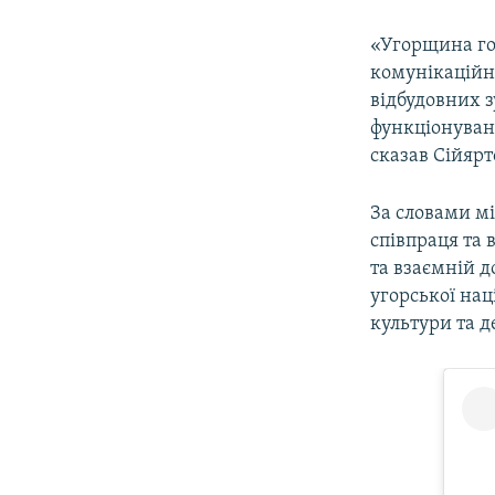
«Угорщина гот
комунікаційна
відбудовних з
функціонуванн
сказав Сійярт
За словами м
співпраця та 
та взаємній д
угорської нац
культури та 