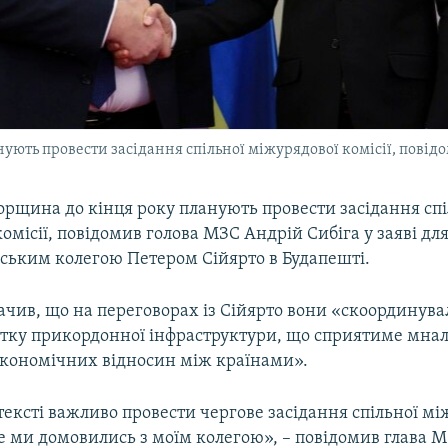
нують провести засідання спільної міжурядової комісії, повід
орщина до кінця року планують провести засідання спі
омісії, повідомив голова МЗС Андрій Сибіга у заяві для
орським колегою Петером Сійярто в Будапешті.
ачив, що на переговорах із Сійярто вони «скоординува
итку прикордонної інфраструктури, що сприятиме мн
економічних відносин між країнами».
ексті важливо провести чергове засідання спільної мі
це ми домовились з моїм колегою», – повідомив глава М