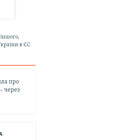
 іншого,
України в ЄС
ила про
– через
А