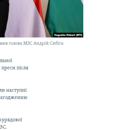
омив голова МЗС Андрій Сибіга
льної
 преси після
ли наступні
алагодженню
журядової
ЗС.