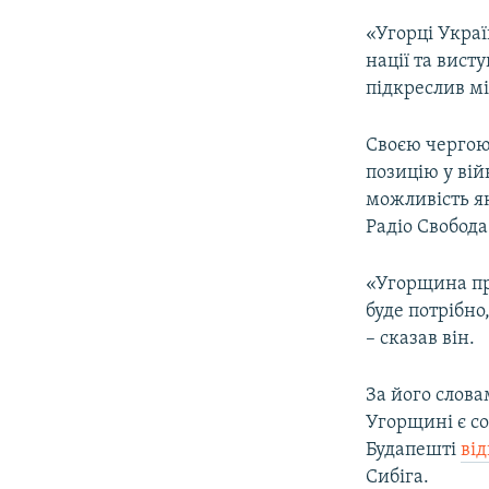
«Угорці Украї
нації та вис
підкреслив мі
Своєю чергою
позицію у вій
можливість 
Радіо Свобода
«Угорщина пр
буде потрібно
– сказав він.
За його слова
Угорщині є со
Будапешті
ві
Сибіга.