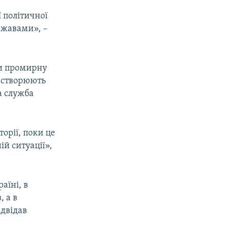
 політичної
ржавами», –
ти промирну
і створюють
а служба
орії, поки це
ій ситуації»,
аїні, в
, а в
ідвідав