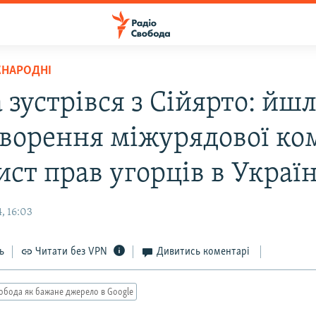
ЖНАРОДНІ
 зустрівся з Сійярто: йш
творення міжурядової ком
ист прав угорців в Україн
, 16:03
ь
Читати без VPN
Дивитись коментарі
обода як бажане джерело в Google