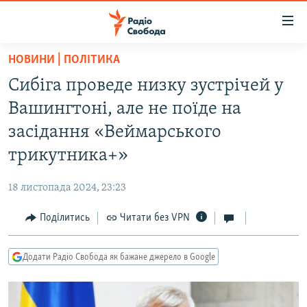
Доступність
посилання
Перейти
НОВИНИ | ПОЛІТИКА
до
РАДІО СВОБОДА – 70 РОКІВ
Сибіга проведе низку зустрічей у
основного
ВСЕ ЗА ДОБУ
матеріалу
Вашингтоні, але не поїде на
СТАТТІ
Перейти
засідання «Веймарського
до
ВІЙНА
ПОЛІТИКА
трикутника+»
основної
РОСІЙСЬКА «ФІЛЬТРАЦІЯ»
ЕКОНОМІКА
навігації
18 листопада 2024, 23:23
Перейти
ДОНБАС.РЕАЛІЇ
СУСПІЛЬСТВО
до
Поділитись
Читати без VPN
КРИМ.РЕАЛІЇ
КУЛЬТУРА
пошуку
ТИ ЯК?
СПОРТ
Додати Радіо Свобода як бажане джерело в Google
СХЕМИ
УКРАЇНА
ПРИАЗОВ’Я
СВІТ