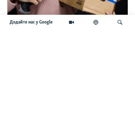
Додайте нас у Google
«Доставка за межі Росії недоступна»:
як російський Ozon «згадав», що Крим
український
Шукати
ОСТАННІ НОВИНИ
13:02
Британія запровадила санкції щодо шести російських
банків
12:52
Розслідування «Схем» про «Доктора Зло» у співпраці з
OCCRP увійшло до шортлиста IJ4EU Impact Award 2026