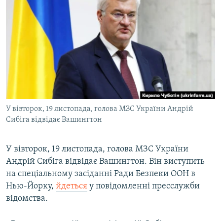
КИТАЙ.ВИКЛИКИ
МУЛЬТИМЕДІА
ФОТО
СПЕЦПРОЄКТИ
ПОДКАСТИ
КРИМ РЕАЛІЇ
У вівторок, 19 листопада, голова МЗС України Андрій
РУС
Сибіга відвідає Вашингтон
УКР
У вівторок, 19 листопада, голова МЗС України
КТАТ
Андрій Сибіга відвідає Вашингтон. Він виступить
на спеціальному засіданні Ради Безпеки ООН в
ДОЛУЧАЙСЯ!
Нью-Йорку,
йдеться
у повідомленні пресслужби
відомства.