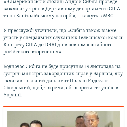
«В американській столиці Андрій Сибіга проведе
важливі зустрічі в Державному департаменті США
Усі сайти RFE/RL
та на Капітолійському пагорбі», – кажуть в МЗС.
У пресслужбі уточнили, що «Сибіга також візьме
участь у спеціальних слуханнях Гельсінської комісії
Конгресу США до 1000 днів повномасштабного
російського вторгнення».
Водночас Сибіга не буде присутнім 19 листопада на
зустрічі міністрів закордонних справ у Варшаві, яку
скликав головний дипломат Польщі Радослав
Сікорський, щоб, зокрема, обговорити ситуацію в
Україні.