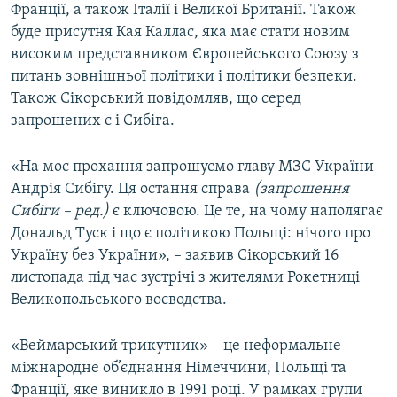
Франції, а також Італії і Великої Британії. Також
буде присутня Кая Каллас, яка має стати новим
високим представником Європейського Союзу з
питань зовнішньої політики і політики безпеки.
Також Сікорський повідомляв, що серед
запрошених є і Сибіга.
«На моє прохання запрошуємо главу МЗС України
Андрія Сибігу. Ця остання справа
(запрошення
Сибіги – ред.)
є ключовою. Це те, на чому наполягає
Дональд Туск і що є політикою Польщі: нічого про
Україну без України», – заявив Сікорський 16
листопада під час зустрічі з жителями Рокетниці
Великопольського воєводства.
«Веймарський трикутник» – це неформальне
міжнародне об’єднання Німеччини, Польщі та
Франції, яке виникло в 1991 році. У рамках групи