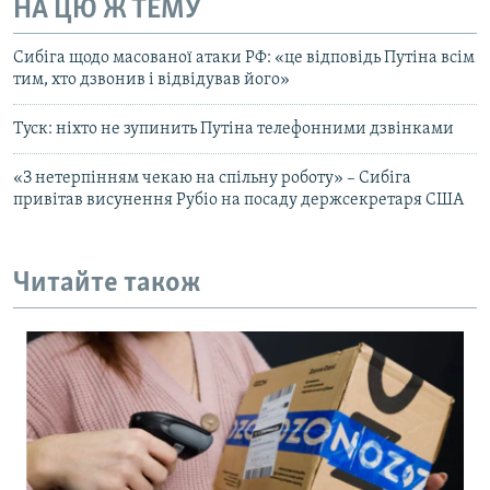
НА ЦЮ Ж ТЕМУ
Сибіга щодо масованої атаки РФ: «це відповідь Путіна всім
тим, хто дзвонив і відвідував його»
Туск: ніхто не зупинить Путіна телефонними дзвінками
«З нетерпінням чекаю на спільну роботу» – Сибіга
привітав висунення Рубіо на посаду держсекретаря США
Читайте також