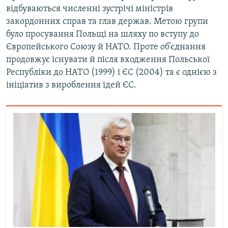
відбуваються численні зустрічі міністрів
закордонних справ та глав держав. Метою групи
було просування Польщі на шляху по вступу до
Європейського Союзу й НАТО. Проте об’єднання
продовжує існувати й після входження Польської
Республіки до НАТО (1999) і ЄС (2004) та є однією з
ініціатив з вироблення ідей ЄС.