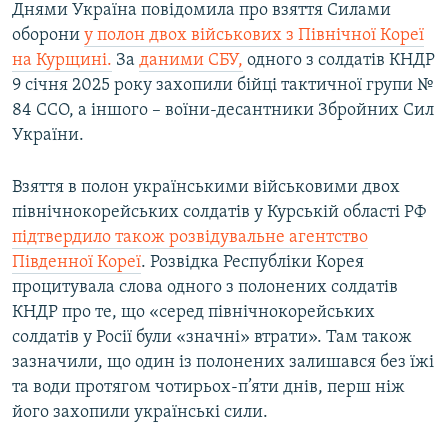
Днями Україна повідомила про взяття Силами
оборони
у полон двох військових з Північної Кореї
на Курщині.
За
даними СБУ,
одного з солдатів КНДР
9 січня 2025 року захопили бійці тактичної групи №
84 ССО, а іншого – воїни-десантники Збройних Сил
України.
Взяття в полон українськими військовими двох
північнокорейських солдатів у Курській області РФ
підтвердило також розвідувальне агентство
Південної Кореї
. Розвідка Республіки Корея
процитувала слова одного з полонених солдатів
КНДР про те, що «серед північнокорейських
солдатів у Росії були «значні» втрати». Там також
зазначили, що один із полонених залишався без їжі
та води протягом чотирьох-п’яти днів, перш ніж
його захопили українські сили.