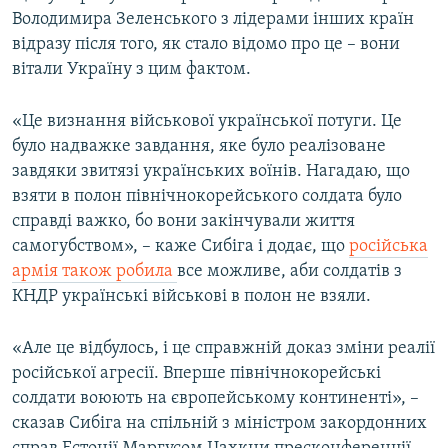
Володимира Зеленського з лідерами інших країн
Усі сайти RFE/RL
відразу після того, як стало відомо про це – вони
вітали Україну з цим фактом.
«Це визнання військової української потуги. Це
було надважке завдання, яке було реалізоване
завдяки звитязі українських воїнів. Нагадаю, що
взяти в полон північнокорейського солдата було
справді важко, бо вони закінчували життя
самогубством», – каже Сибіга і додає, що
російська
армія також робила
все можливе, аби солдатів з
КНДР українські військові в полон не взяли.
«Але це відбулось, і це справжній доказ зміни реалії
російської агресії. Вперше північнокорейські
солдати воюють на європейському континенті», –
сказав Сибіга на спільній з міністром закордонних