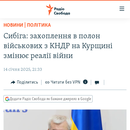
Доступність
посилання
Перейти
НОВИНИ | ПОЛІТИКА
до
РАДІО СВОБОДА – 70 РОКІВ
Сибіга: захоплення в полон
основного
ВСЕ ЗА ДОБУ
матеріалу
військових з КНДР на Курщині
СТАТТІ
Перейти
змінює реалії війни
до
ВІЙНА
ПОЛІТИКА
основної
14 січня 2025, 21:33
РОСІЙСЬКА «ФІЛЬТРАЦІЯ»
ЕКОНОМІКА
навігації
Перейти
Поділитись
Читати без VPN
ДОНБАС.РЕАЛІЇ
СУСПІЛЬСТВО
до
КРИМ.РЕАЛІЇ
КУЛЬТУРА
пошуку
Додати Радіо Свобода як бажане джерело в Google
ТИ ЯК?
СПОРТ
СХЕМИ
УКРАЇНА
КИТАЙ.ВИКЛИКИ
СВІТ