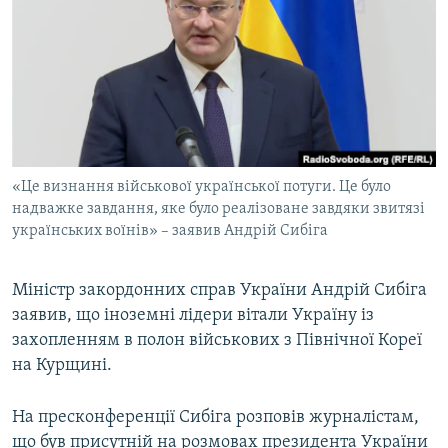
МУЛЬТИМЕДІА
ФОТО
СПЕЦПРОЄКТИ
ПОДКАСТИ
КРИМ РЕАЛІЇ
«Це визнання військової української потуги. Це було
РУС
надважке завдання, яке було реалізоване завдяки звитязі
українських воїнів» – заявив Андрій Сибіга
УКР
КТАТ
Міністр закордонних справ України Андрій Сибіга
заявив, що іноземні лідери вітали Україну із
ДОЛУЧАЙСЯ!
захопленням в полон військових з Північної Кореї
на Курщині.
На пресконференції Сибіга розповів журналістам,
що був присутній на розмовах президента України