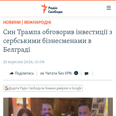
Доступність
посилання
Перейти
НОВИНИ | МІЖНАРОДНІ
до
РАДІО СВОБОДА – 70 РОКІВ
Син Трампа обговорив інвестиції з
основного
ВСЕ ЗА ДОБУ
матеріалу
сербськими бізнесменами в
СТАТТІ
Перейти
Белграді
до
ВІЙНА
ПОЛІТИКА
основної
25 вересня 2024, 10:08
РОСІЙСЬКА «ФІЛЬТРАЦІЯ»
ЕКОНОМІКА
навігації
Перейти
Поділитись
Читати без VPN
ДОНБАС.РЕАЛІЇ
СУСПІЛЬСТВО
до
КРИМ.РЕАЛІЇ
КУЛЬТУРА
пошуку
Додати Радіо Свобода як бажане джерело в Google
ТИ ЯК?
СПОРТ
СХЕМИ
УКРАЇНА
КИТАЙ.ВИКЛИКИ
СВІТ