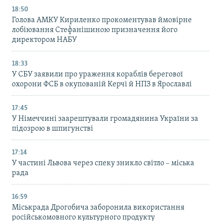
18:50
Голова АМКУ Кириленко прокоментував ймовірне
лобіювання Стефанішиною призначення його
директором НАБУ
18:33
У СБУ заявили про ураження кораблів берегової
охорони ФСБ в окупованій Керчі й НПЗ в Ярославлі
17:45
У Німеччині заарештували громадянина України за
підозрою в шпигунстві
17:14
У частині Львова через спеку зникло світло – міська
рада
16:59
Міськрада Дрогобича заборонила використання
російськомовного культурного продукту