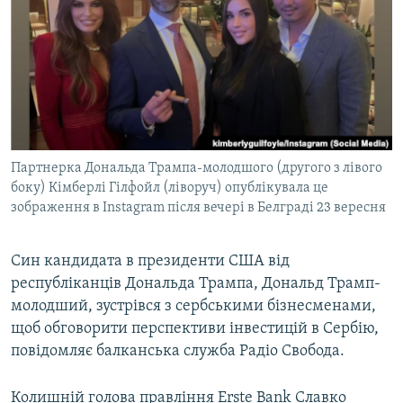
МУЛЬТИМЕДІА
ФОТО
СПЕЦПРОЄКТИ
ПОДКАСТИ
КРИМ РЕАЛІЇ
Партнерка Дональда Трампа-молодшого (другого з лівого
РУС
боку) Кімберлі Гілфойл (ліворуч) опублікувала це
зображення в Instagram після вечері в Белграді 23 вересня
УКР
КТАТ
Син кандидата в президенти США від
республіканців Дональда Трампа, Дональд Трамп-
ДОЛУЧАЙСЯ!
молодший, зустрівся з сербськими бізнесменами,
щоб обговорити перспективи інвестицій в Сербію,
повідомляє балканська служба Радіо Свобода.
Колишній голова правління Erste Bank Славко