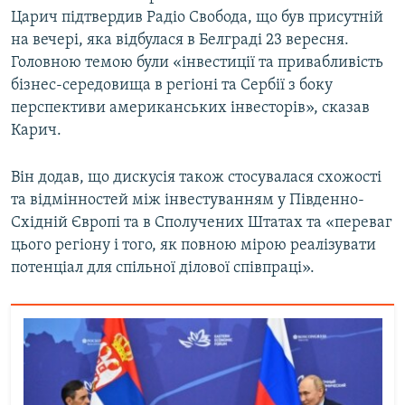
Царич підтвердив Радіо Свобода, що був присутній
Усі сайти RFE/RL
на вечері, яка відбулася в Белграді 23 вересня.
Головною темою були «інвестиції та привабливість
бізнес-середовища в регіоні та Сербії з боку
перспективи американських інвесторів», сказав
Карич.
Він додав, що дискусія також стосувалася схожості
та відмінностей між інвестуванням у Південно-
Східній Європі та в Сполучених Штатах та «переваг
цього регіону і того, як повною мірою реалізувати
потенціал для спільної ділової співпраці».