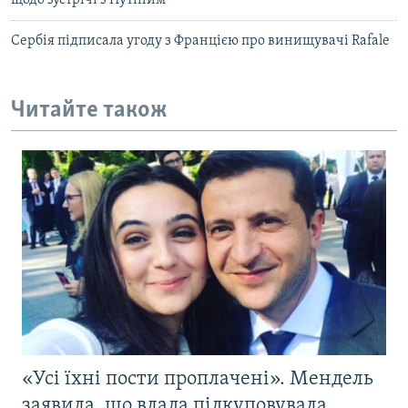
щодо зустрічі з Путіним
Сербія підписала угоду з Францією про винищувачі Rafale
Читайте також
«Усі їхні пости проплачені». Мендель
заявила, що влада підкуповувала