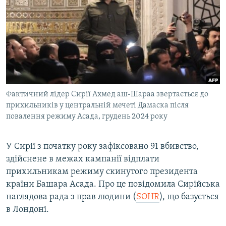
МУЛЬТИМЕДІА
ФОТО
СПЕЦПРОЄКТИ
ПОДКАСТИ
КРИМ РЕАЛІЇ
Фактичний лідер Сирії Ахмед аш-Шараа звертається до
РУС
прихильників у центральній мечеті Дамаска після
повалення режиму Асада, грудень 2024 року
УКР
КТАТ
У Сирії з початку року зафіксовано 91 вбивство,
здійснене в межах кампанії відплати
ДОЛУЧАЙСЯ!
прихильникам режиму скинутого президента
країни Башара Асада. Про це повідомила Сирійська
наглядова рада з прав людини (
SOHR
), що базується
в Лондоні.