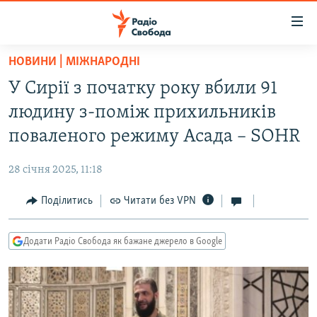
Доступність
посилання
Перейти
НОВИНИ | МІЖНАРОДНІ
до
РАДІО СВОБОДА – 70 РОКІВ
У Сирії з початку року вбили 91
основного
ВСЕ ЗА ДОБУ
матеріалу
людину з-поміж прихильників
СТАТТІ
Перейти
поваленого режиму Асада – SOHR
до
ВІЙНА
ПОЛІТИКА
основної
28 січня 2025, 11:18
РОСІЙСЬКА «ФІЛЬТРАЦІЯ»
ЕКОНОМІКА
навігації
Перейти
Поділитись
Читати без VPN
ДОНБАС.РЕАЛІЇ
СУСПІЛЬСТВО
до
КРИМ.РЕАЛІЇ
КУЛЬТУРА
пошуку
Додати Радіо Свобода як бажане джерело в Google
ТИ ЯК?
СПОРТ
СХЕМИ
УКРАЇНА
КИТАЙ.ВИКЛИКИ
СВІТ