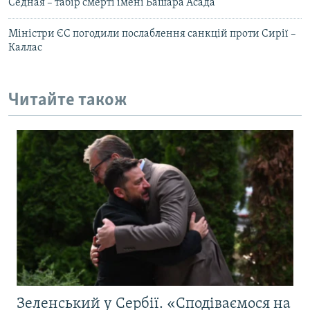
Седная – табір смерті імені Башара Асада
Міністри ЄС погодили послаблення санкцій проти Сирії –
Каллас
Читайте також
Зеленський у Сербії. «Сподіваємося на