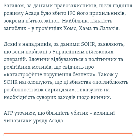
Загалом, за даними правозахисників, після падіння
Усі сайти RFE/RL
режиму Асада було вбито 190 його прихильників,
зокрема п’ятьох жінок. Найбільша кількість
загиблих – у провінціях Хомс, Хама та Латакія.
Деякі з нападників, за даними SOHR, заявляють,
що вони пов’язані з Управлінням військових
операцій. Злочини відбуваються з політичних та
релігійних мотивів, що свідчить про
«катастрофічне порушення безпеки». Також у
SOHR наголошують, що ці вбивства «поглиблюють
розбіжності між сирійцями», і вказують на
необхідність суворих заходів щодо винних.
AFP уточнює, що більшість убитих – колишні
чиновники уряду Асада.