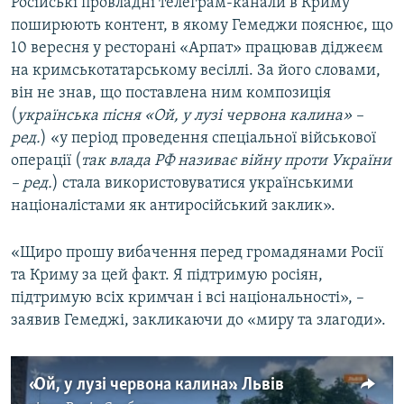
Російські провладні телеграм-канали в Криму
Усі сайти RFE/RL
поширюють контент, в якому Гемеджи пояснює, що
10 вересня у ресторані «Арпат» працював діджеєм
на кримськотатарському весіллі. За його словами,
він не знав, що поставлена ним композиція
(
українська пісня «
Ой, у лузі червона калина» –
ред.
) «у період проведення спеціальної військової
операції (
так влада РФ називає війну проти України
–
ред.
) стала використовуватися українськими
націоналістами як антиросійський заклик».
«Щиро прошу вибачення перед громадянами Росії
та Криму за цей факт. Я підтримую росіян,
підтримую всіх кримчан і всі національності», –
заявив Гемеджі, закликаючи до «миру та злагоди».
«Ой, у лузі червона калина». Львів