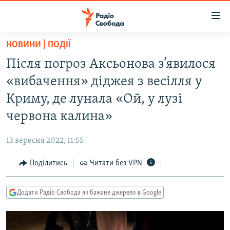
Доступність
посилання
Перейти
НОВИНИ | ПОДІЇ
до
РАДІО СВОБОДА – 70 РОКІВ
Після погроз Аксьонова з’явилося
основного
ВСЕ ЗА ДОБУ
матеріалу
«вибачення» діджея з весілля у
СТАТТІ
Перейти
Криму, де лунала «Ой, у лузі
до
ВІЙНА
ПОЛІТИКА
червона калина»
основної
РОСІЙСЬКА «ФІЛЬТРАЦІЯ»
ЕКОНОМІКА
навігації
13 вересня 2022, 11:55
Перейти
ДОНБАС.РЕАЛІЇ
СУСПІЛЬСТВО
до
Поділитись
Читати без VPN
КРИМ.РЕАЛІЇ
КУЛЬТУРА
пошуку
ТИ ЯК?
СПОРТ
Додати Радіо Свобода як бажане джерело в Google
СХЕМИ
УКРАЇНА
КИТАЙ.ВИКЛИКИ
СВІТ