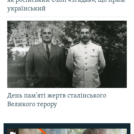
як російський Ozon «згадав», що Крим
український
День пам'яті жертв сталінського
Великого терору