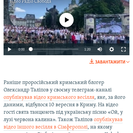
відео
Радіо Свобода
No media source currently available
Auto
0:00
1:20
240p
ЗАВАНТАЖИТИ
360p
Auto
240p
360p
480p
480p
Раніше проросійський кримський блогер
Олександр Таліпов у своєму телеграм-каналі
720p
720p
1080p
опублікував відео кримського весілля
, яке, за його
1080p
даними, відбулося 10 вересня в Криму. На відео
гості свята танцюють під українську пісню «Ой, у
лузі червона калина». Також Таліпов
опублікував
відео іншого весілля в Сімферополі
, на якому