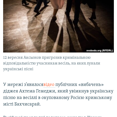
МУЛЬТИМЕДІА
ФОТО
СПЕЦПРОЄКТИ
ПОДКАСТИ
КРИМ РЕАЛІЇ
РУС
12 вересня Аксьонов пригрозив кримінальною
УКР
відповідальністю учасникам весіль, на яких лунали
українські пісні
КТАТ
У мережі з’явилося
відео
публічних «вибачень»
ДОЛУЧАЙСЯ!
діджея Ахтема Гемеджи, який увімкнув українську
пісню на весіллі в окупованому Росією кримському
місті Бахчисарай.