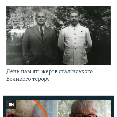
День пам'яті жертв сталінського
Великого терору