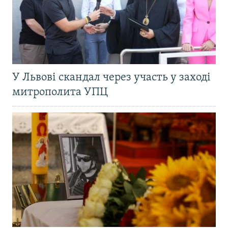
У Львові скандал через участь у заході
митрополита УПЦ