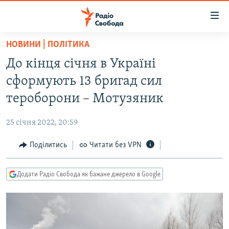
Доступність
посилання
Перейти
НОВИНИ | ПОЛІТИКА
до
РАДІО СВОБОДА – 70 РОКІВ
До кінця січня в Україні
основного
ВСЕ ЗА ДОБУ
матеріалу
сформують 13 бригад сил
СТАТТІ
Перейти
тероборони – Мотузяник
до
ВІЙНА
ПОЛІТИКА
основної
25 січня 2022, 20:59
РОСІЙСЬКА «ФІЛЬТРАЦІЯ»
ЕКОНОМІКА
навігації
Перейти
Поділитись
Читати без VPN
ДОНБАС.РЕАЛІЇ
СУСПІЛЬСТВО
до
КРИМ.РЕАЛІЇ
КУЛЬТУРА
пошуку
Додати Радіо Свобода як бажане джерело в Google
ТИ ЯК?
СПОРТ
СХЕМИ
УКРАЇНА
КИТАЙ.ВИКЛИКИ
СВІТ