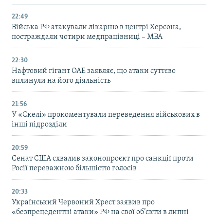
22:49
Війська РФ атакували лікарню в центрі Херсона,
постраждали чотири медпрацівниці – МВА
22:30
Нафтовий гігант ОАЕ заявляє, що атаки суттєво
вплинули на його діяльність
21:56
У «Скелі» прокоментували переведення військових в
інші підрозділи
20:59
Cенат США схвалив законопроєкт про санкції проти
Росії переважною більшістю голосів
20:33
Український Червоний Хрест заявив про
«безпрецедентні атаки» РФ на свої об’єкти в липні