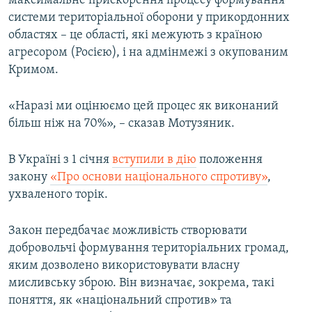
максимальне прискорення процесу формування
системи територіальної оборони у прикордонних
областях – це області, які межують з країною
агресором (Росією), і на адмінмежі з окупованим
Кримом.
«Наразі ми оцінюємо цей процес як виконаний
більш ніж на 70%», – сказав Мотузяник.
В Україні з 1 січня
вступили в дію
положення
закону
«Про основи національного спротиву»
,
ухваленого торік.
Закон передбачає можливість створювати
добровольчі формування територіальних громад,
яким дозволено використовувати власну
мисливську зброю. Він визначає, зокрема, такі
поняття, як «національний спротив» та