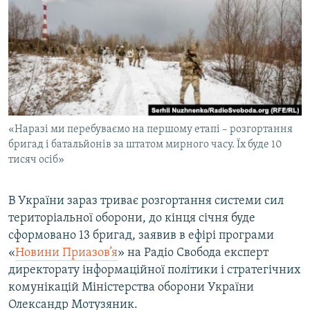
МУЛЬТИМЕДІА
ФОТО
СПЕЦПРОЄКТИ
ПОДКАСТИ
КРИМ РЕАЛІЇ
«Наразі ми перебуваємо на першому етапі – розгортання
РУС
бригад і батальйонів за штатом мирного часу. Їх буде 10
тисяч осіб»
УКР
КТАТ
В України зараз триває розгортання системи сил
територіальної оборони, до кінця січня буде
ДОЛУЧАЙСЯ!
сформовано 13 бригад, заявив в ефірі програми
«
Новини Приазов’я
» на Радіо Свобода експерт
директорату інформаційної політики і стратегічних
комунікацій Міністерства оборони України
Олександр Мотузяник.