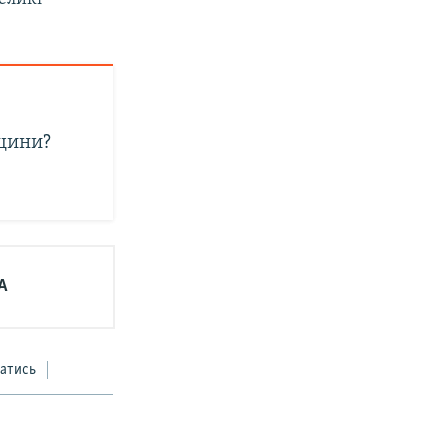
щини?
А
атись