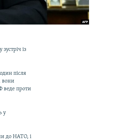
зустріч із
годин після
, вони
Ф веде проти
ь у
и до НАТО, і