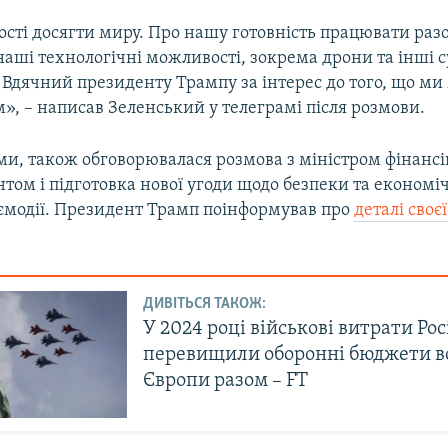
сті досягти миру. Про нашу готовність працювати разо
аші технологічні можливості, зокрема дрони та інші с
 Вдячний президенту Трампу за інтерес до того, що м
», – написав Зеленський у телеграмі після розмови.
ами, також обговорювалася розмова з міністром фінанс
том і підготовка нової угоди щодо безпеки та економіч
аємодії. Президент Трамп поінформував про
деталі своє
ДИВІТЬСЯ ТАКОЖ:
У 2024 році військові витрати Рос
перевищили оборонні бюджети вс
Європи разом – FT