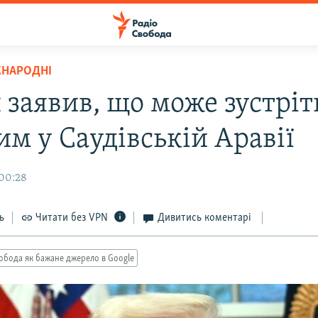
ЖНАРОДНІ
 заявив, що може зустріт
им у Саудівській Аравії
 00:28
ь
Читати без VPN
Дивитись коментарі
обода як бажане джерело в Google