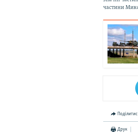
частини Микол
Поділитис
Друк