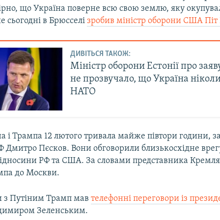
но, що Україна поверне всю свою землю, яку окупувал
е сьогодні в Брюсселі
зробив міністр оборони США Піт 
ДИВІТЬСЯ ТАКОЖ:
Міністр оборони Естонії про заяву
не прозвучало, що Україна ніколи
НАТО
а і Трампа 12 лютого тривала майже півтори години, 
Ф Дмитро Пєсков. Вони обговорили близькосхідне вре
відносини РФ та США. За словами представника Кремля
мпа до Москви.
и з Путіним Трамп мав
телефонні переговори із прези
димиром Зеленським.