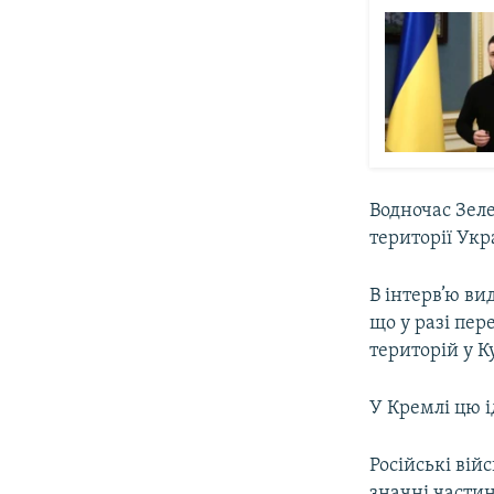
Водночас Зел
території Укр
В інтерв’ю ви
що у разі пер
територій у К
У Кремлі цю 
Російські вій
значні части