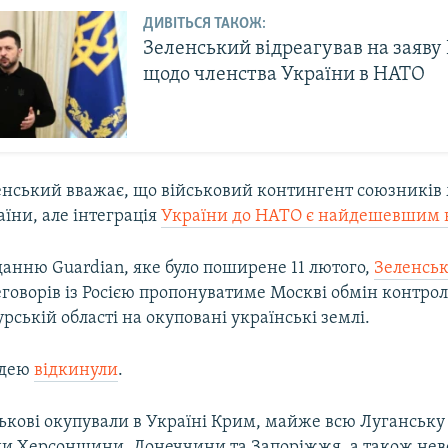
ДИВІТЬСЯ ТАКОЖ:
Зеленський відреагував на заяву 
щодо членства України в НАТО
енський вважає, що військовий контингент союзників
аїни, але інтеграція
України до НАТО є найдешевшим 
данню Guardian, яке було поширене 11 лютого,
Зеленськ
еговорів із Росією пропонуватиме Москві обмін контр
урській області на окуповані українські землі.
ідею
відкинули
.
ськові окупували в Україні Крим, майже всю Луганську 
ни Херсонщини, Донеччини та Запоріжжя, а також нев