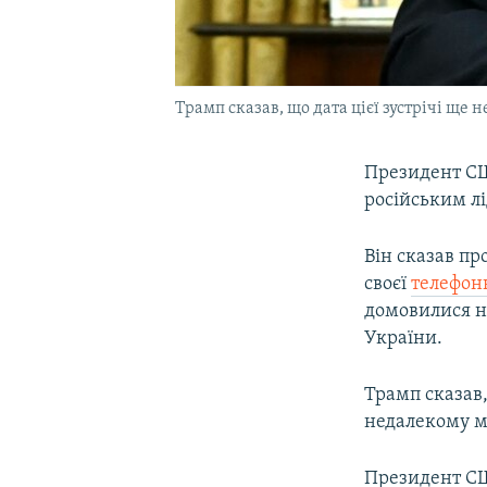
Трамп сказав, що дата цієї зустрічі ще
Президент СШ
російським л
Він сказав пр
своєї
телефон
домовилися н
України.
Трамп сказав,
недалекому м
Президент СШ