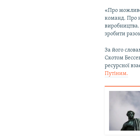
«Про можливо
команд. Про н
виробництва.
зробити разом
За його слов
Скотом Бессен
ресурсної вз
Путіним.