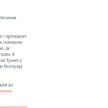
аїнським
к і президент
але головним
ні, де
гацію. Я
сав Трамп у
ю безглузду
вий до
зники