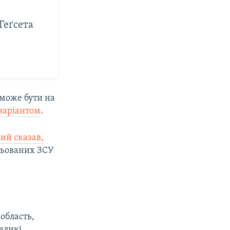
Геґсета
 може бути на
варіантом
.
ий сказав,
ольованих ЗСУ
область,
еликі