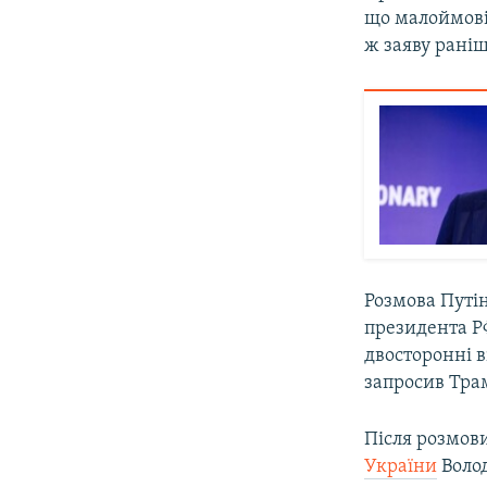
що малоймовір
ж заяву раніш
Розмова Путін
президента Р
двосторонні 
запросив Тра
Після розмов
України
Воло