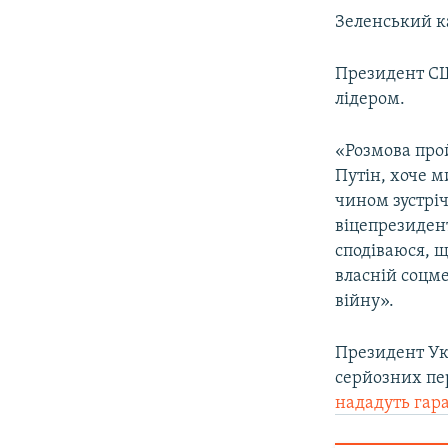
Зеленський ка
Президент СШ
лідером.
«Розмова прой
Путін, хоче м
чином зустріч
віцепрезидент
сподіваюся, щ
власній соцм
війну».
Президент Ук
серйозних пе
нададуть гара