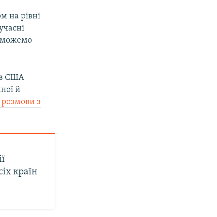
м на рівні
учасні
и можемо
ів США
ної й
ї розмови з
ії
іх країн