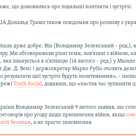
же, що домовились про подальші контакти і зустрічі.
А Дональд Трамп також повідомив про розмову з укр
шла дуже добре. Він (Володимир Зеленський – ред.), я
иру. Ми обговорювали різні теми, пов’язані з війною, 
, яка планується в п’ятницю (14 лютого – ред.) у Мюнхе
 Дж. Д. Венс і держсекретар Марко Рубіо очолять деле
о результати цієї зустрічі будуть позитивними», – напи
ережі
Truth Social
, додавши, що «настав час зупинити ц
раїни Володимир Зеленський 9 лютого заявив, що гото
реговорів про угоду щодо припинення війни, якщо
сою
нтії безпеки
, а не просто запевнення.