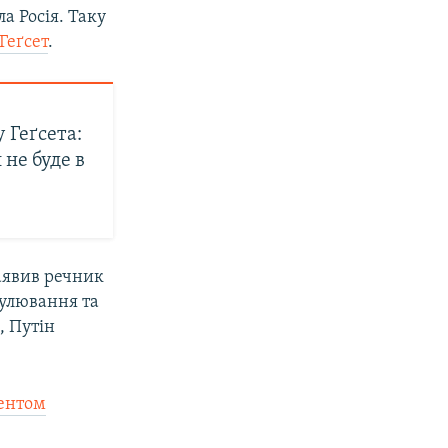
а Росія. Таку
Геґсет
.
 Геґсета:
 не буде в
заявив речник
гулювання та
, Путін
дентом