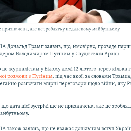
 не призначена, але це зроблять у недалекому майбутньому
А Дональд Трамп заявив, що, ймовірно, проведе першу 
ідером Володимиром Путіним у Саудівській Аравії.
о це журналістам у Білому домі 12 лютого через кілька 
ної розмови з Путіним
, під час якої, за словами Трампа
егайно розпочати мирні переговори щодо війни, яку Р
 що дата цієї зустрічі ще не призначена, але це зроблят
айбутньому.
А також заявив, що не вважає доцільним вступ Україн