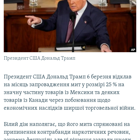
МУЛЬТИМЕДІА
ФОТО
СПЕЦПРОЄКТИ
ПОДКАСТИ
КРИМ РЕАЛІЇ
Президент США Дональд Трамп
РУС
УКР
Президент США Дональд Трамп 6 березня відклав
на місяць запровадження мит у розмірі 25 % на
КТАТ
значну частину товарів із Мексики та деяких
товарів із Канади через побоювання щодо
ДОЛУЧАЙСЯ!
економічних наслідків ширшої торговельної війни.
Білий дім наполягає, що його мита спрямовані на
припинення контрабанди наркотичних речовин,