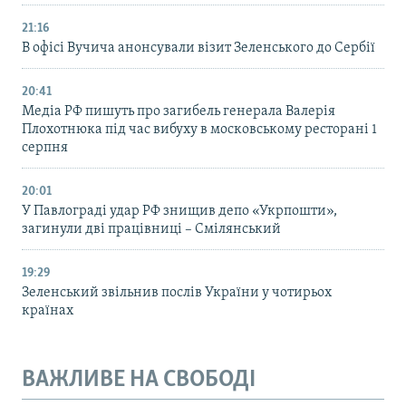
21:16
В офісі Вучича анонсували візит Зеленського до Сербії
20:41
Медіа РФ пишуть про загибель генерала Валерія
Плохотнюка під час вибуху в московському ресторані 1
серпня
20:01
У Павлограді удар РФ знищив депо «Укрпошти»,
загинули дві працівниці – Смілянський
19:29
Зеленський звільнив послів України у чотирьох
країнах
ВАЖЛИВЕ НА СВОБОДІ