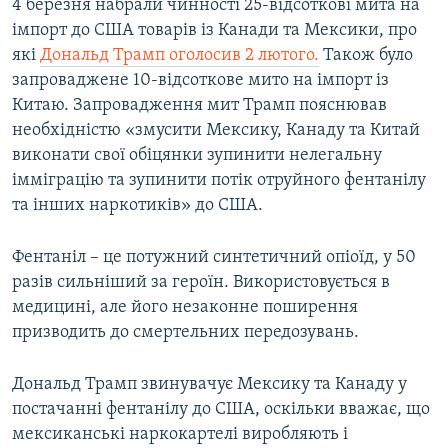
4 березня набрали чинності 25-відсоткові мита на
імпорт до США товарів із Канади та Мексики, про
які
Дональд Трамп оголосив 2 лютого.
Також було
запроваджене 10-відсоткове мито на імпорт із
Китаю. Запровадження мит Трамп пояснював
необхідністю «змусити Мексику, Канаду та Китай
виконати свої обіцянки зупинити нелегальну
імміграцію та зупинити потік отруйного фентанілу
та інших наркотиків» до США.
Фентаніл – це потужний синтетичний опіоїд, у 50
разів сильніший за героїн. Використовується в
медицині, але його незаконне поширення
призводить до смертельних передозувань.
Дональд Трамп звинувачує Мексику та Канаду у
постачанні фентанілу до США, оскільки вважає, що
мексиканські наркокартелі виробляють і