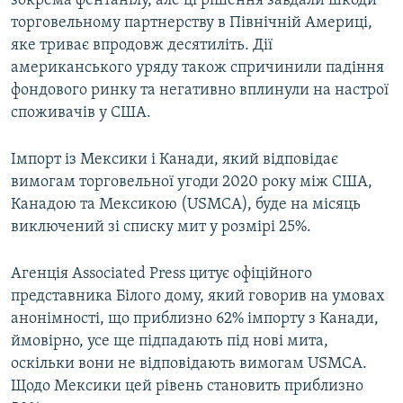
зокрема фентанілу, але ці рішення завдали шкоди
Усі сайти RFE/RL
торговельному партнерству в Північній Америці,
яке триває впродовж десятиліть. Дії
американського уряду також спричинили падіння
фондового ринку та негативно вплинули на настрої
споживачів у США.
Імпорт із Мексики і Канади, який відповідає
вимогам торговельної угоди 2020 року між США,
Канадою та Мексикою (USMCA), буде на місяць
виключений зі списку мит у розмірі 25%.
Агенція Associated Press цитує офіційного
представника Білого дому, який говорив на умовах
анонімності, що приблизно 62% імпорту з Канади,
ймовірно, усе ще підпадають під нові мита,
оскільки вони не відповідають вимогам USMCA.
Щодо Мексики цей рівень становить приблизно