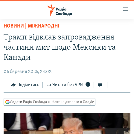
Доступність
посилання
Перейти
НОВИНИ | МІЖНАРОДНІ
до
РАДІО СВОБОДА – 70 РОКІВ
Трамп відклав запровадження
основного
ВСЕ ЗА ДОБУ
матеріалу
частини мит щодо Мексики та
СТАТТІ
Перейти
Канади
до
ВІЙНА
ПОЛІТИКА
основної
06 березня 2025, 23:02
РОСІЙСЬКА «ФІЛЬТРАЦІЯ»
ЕКОНОМІКА
навігації
Перейти
Поділитись
Читати без VPN
ДОНБАС.РЕАЛІЇ
СУСПІЛЬСТВО
до
КРИМ.РЕАЛІЇ
КУЛЬТУРА
пошуку
Додати Радіо Свобода як бажане джерело в Google
ТИ ЯК?
СПОРТ
СХЕМИ
УКРАЇНА
КИТАЙ.ВИКЛИКИ
СВІТ