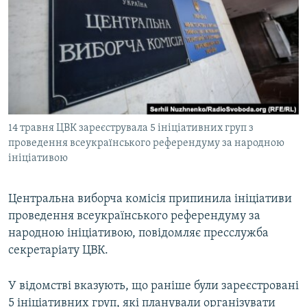
МУЛЬТИМЕДІА
ФОТО
СПЕЦПРОЄКТИ
ПОДКАСТИ
КРИМ РЕАЛІЇ
14 травня ЦВК зареєструвала 5 ініціативних груп з
РУС
проведення всеукраїнського референдуму за народною
ініціативою
УКР
КТАТ
Центральна виборча комісія припинила ініціативи
проведення всеукраїнського референдуму за
ДОЛУЧАЙСЯ!
народною ініціативою, повідомляє пресслужба
секретаріату ЦВК.
У відомстві вказують, що раніше були зареєстровані
5 ініціативних груп, які планували організувати