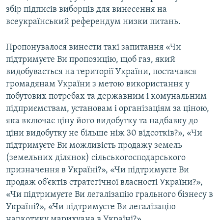
збір підписів виборців для винесення на
Усі сайти RFE/RL
всеукраїнський референдум низки питань.
Пропонувалося винести такі запитання «Чи
підтримуєте Ви пропозицію, щоб газ, який
видобувається на території України, постачався
громадянам України з метою використання у
побутових потребах та державним і комунальним
підприємствам, установам і організаціям за ціною,
яка включає ціну його видобутку та надбавку до
ціни видобутку не більше ніж 30 відсотків?», «Чи
підтримуєте Ви можливість продажу земель
(земельних ділянок) сільськогосподарського
призначення в Україні?», «Чи підтримуєте Ви
продаж об’єктів стратегічної власності України?»,
«Чи підтримуєте Ви легалізацію грального бізнесу в
Україні?», «Чи підтримуєте Ви легалізацію
наркотику марихуана в Україні?».