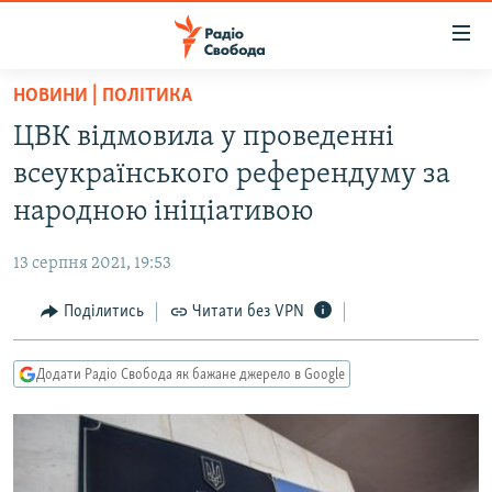
Доступність
посилання
Перейти
НОВИНИ | ПОЛІТИКА
до
РАДІО СВОБОДА – 70 РОКІВ
ЦВК відмовила у проведенні
основного
ВСЕ ЗА ДОБУ
матеріалу
всеукраїнського референдуму за
СТАТТІ
Перейти
народною ініціативою
до
ВІЙНА
ПОЛІТИКА
основної
13 серпня 2021, 19:53
РОСІЙСЬКА «ФІЛЬТРАЦІЯ»
ЕКОНОМІКА
навігації
Перейти
Поділитись
Читати без VPN
ДОНБАС.РЕАЛІЇ
СУСПІЛЬСТВО
до
КРИМ.РЕАЛІЇ
КУЛЬТУРА
пошуку
Додати Радіо Свобода як бажане джерело в Google
ТИ ЯК?
СПОРТ
СХЕМИ
УКРАЇНА
КИТАЙ.ВИКЛИКИ
СВІТ