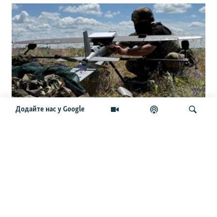
Додайте нас у Google
Українські командири приїхали до
США: розкрили сенаторам секрети
дронової війни
Шукати
ОСТАННІ НОВИНИ