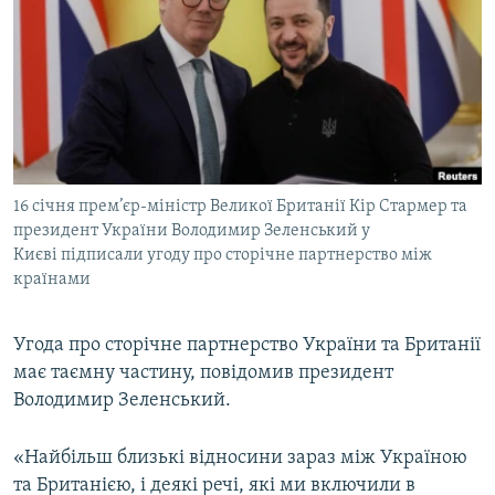
МУЛЬТИМЕДІА
ФОТО
СПЕЦПРОЄКТИ
ПОДКАСТИ
КРИМ РЕАЛІЇ
16 січня прем’єр-міністр Великої Британії Кір Стармер та
РУС
президент України Володимир Зеленський у
Києві підписали угоду про сторічне партнерство між
УКР
країнами
КТАТ
Угода про сторічне партнерство України та Британії
ДОЛУЧАЙСЯ!
має таємну частину, повідомив президент
Володимир Зеленський.
«Найбільш близькі відносини зараз між Україною
та Британією, і деякі речі, які ми включили в