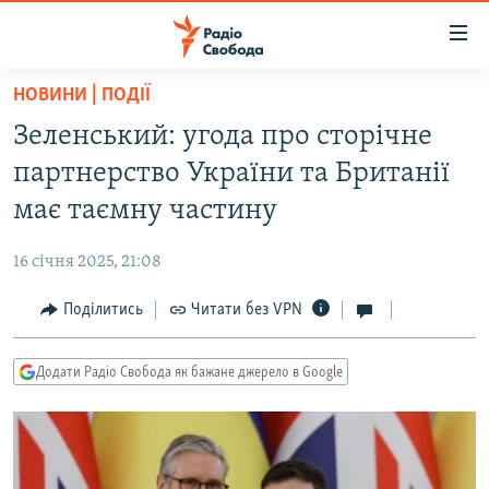
Доступність
посилання
Перейти
НОВИНИ | ПОДІЇ
до
РАДІО СВОБОДА – 70 РОКІВ
Зеленський: угода про сторічне
основного
ВСЕ ЗА ДОБУ
матеріалу
партнерство України та Британії
СТАТТІ
Перейти
має таємну частину
до
ВІЙНА
ПОЛІТИКА
основної
16 січня 2025, 21:08
РОСІЙСЬКА «ФІЛЬТРАЦІЯ»
ЕКОНОМІКА
навігації
Перейти
Поділитись
Читати без VPN
ДОНБАС.РЕАЛІЇ
СУСПІЛЬСТВО
до
КРИМ.РЕАЛІЇ
КУЛЬТУРА
пошуку
Додати Радіо Свобода як бажане джерело в Google
ТИ ЯК?
СПОРТ
СХЕМИ
УКРАЇНА
КИТАЙ.ВИКЛИКИ
СВІТ