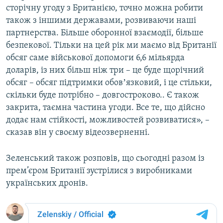
сторічну угоду з Британією, точно можна робити
Усі сайти RFE/RL
також з іншими державами, розвиваючи наші
партнерства. Більше оборонної взаємодії, більше
безпекової. Тільки на цей рік ми маємо від Британії
обсяг саме військової допомоги 6,6 мільярда
доларів, із них більш ніж три – це буде щорічний
обсяг – обсяг підтримки обовʼязковий, і це стільки,
скільки буде потрібно – довгостроково.. Є також
закрита, таємна частина угоди. Все те, що дійсно
додає нам стійкості, можливостей розвиватися», –
сказав він у своєму відеозверненні.
Зеленський також розповів, що сьогодні разом із
прем’єром Британії зустрілися з виробниками
українських дронів.