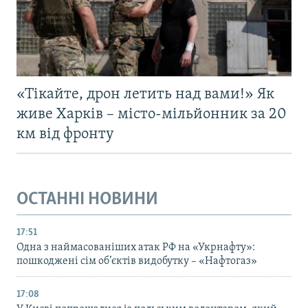
«Тікайте, дрон летить над вами!» Як
живе Харків – місто-мільйонник за 20
км від фронту
ОСТАННІ НОВИНИ
17:51
Одна з наймасованіших атак РФ на «Укрнафту»:
пошкоджені сім об’єктів видобутку – «Нафтогаз»
17:08