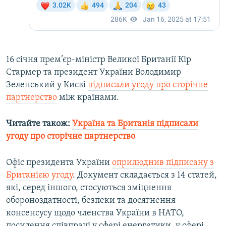
16 січня прем’єр-міністр Великої Британії Кір
Стармер та президент України Володимир
Зеленський у Києві
підписали угоду про сторічне
партнерство
між країнами.
Читайте також:
Україна та Британія підписали
угоду про сторічне партнерство
Офіс президента України
оприлюднив підписану з
Британією угоду
. Документ складається з 14 статей,
які, серед іншого, стосуються зміцнення
обороноздатності, безпеки та досягнення
консенсусу щодо членства України в НАТО,
посилення співпраці у сфері енергетики, у сфері