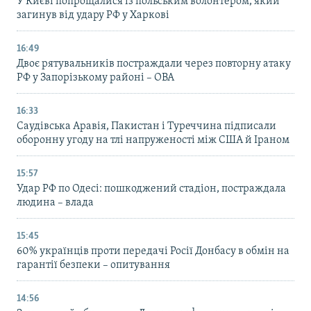
У Києві попрощалися із польським волонтером, який
загинув від удару РФ у Харкові
16:49
Двоє рятувальників постраждали через повторну атаку
РФ у Запорізькому районі – ОВА
16:33
Саудівська Аравія, Пакистан і Туреччина підписали
оборонну угоду на тлі напруженості між США й Іраном
15:57
Удар РФ по Одесі: пошкоджений стадіон, постраждала
людина – влада
15:45
60% українців проти передачі Росії Донбасу в обмін на
гарантії безпеки – опитування
14:56