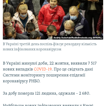
МУЛЬТИМЕДІА
ФОТО
СПЕЦПРОЄКТИ
ПОДКАСТИ
КРИМ РЕАЛІЇ
В Україні третій день поспіль фіксує рекордну кількість
РУС
нових інфікованих коронавірусом
УКР
В Україні минулої доби, 22 жовтня, виявили 7 517
КТАТ
нових випадків
COVID-19
. Про це свідчать дані
Системи моніторингу поширення епідемії
ДОЛУЧАЙСЯ!
коронавірусу РНБО.
За добу померла 121 людина, одужали – 2 680.
Найбільше нових інфікованих виявили у Києві