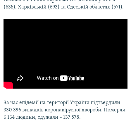
Усі сайти RFE/RL
(635), Харківській (693) та Одеській областях (571).
За час епідемії на території України підтвердили
330 396 випадків коронавірусної хвороби. Померли
6 164 людини, одужали – 137 578.