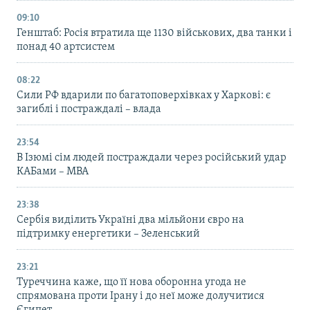
09:10
Генштаб: Росія втратила ще 1130 військових, два танки і
понад 40 артсистем
08:22
Сили РФ вдарили по багатоповерхівках у Харкові: є
загиблі і постраждалі – влада
23:54
В Ізюмі сім людей постраждали через російський удар
КАБами – МВА
23:38
Сербія виділить Україні два мільйони євро на
підтримку енергетики – Зеленський
23:21
Туреччина каже, що її нова оборонна угода не
спрямована проти Ірану і до неї може долучитися
Єгипет