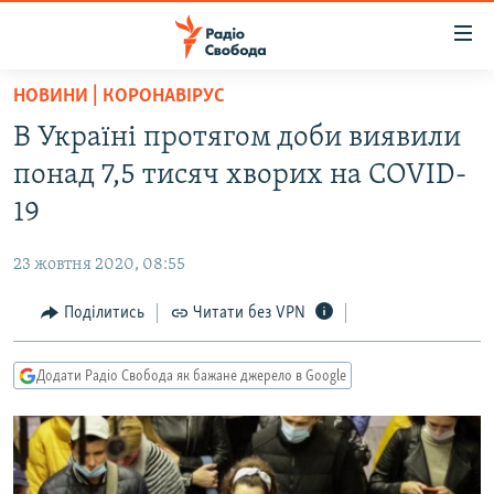
Доступність
посилання
Перейти
НОВИНИ | КОРОНАВІРУС
до
РАДІО СВОБОДА – 70 РОКІВ
В Україні протягом доби виявили
основного
ВСЕ ЗА ДОБУ
матеріалу
понад 7,5 тисяч хворих на COVID-
СТАТТІ
Перейти
19
до
ВІЙНА
ПОЛІТИКА
основної
23 жовтня 2020, 08:55
РОСІЙСЬКА «ФІЛЬТРАЦІЯ»
ЕКОНОМІКА
навігації
Перейти
Поділитись
Читати без VPN
ДОНБАС.РЕАЛІЇ
СУСПІЛЬСТВО
до
КРИМ.РЕАЛІЇ
КУЛЬТУРА
пошуку
Додати Радіо Свобода як бажане джерело в Google
ТИ ЯК?
СПОРТ
СХЕМИ
УКРАЇНА
КИТАЙ.ВИКЛИКИ
СВІТ