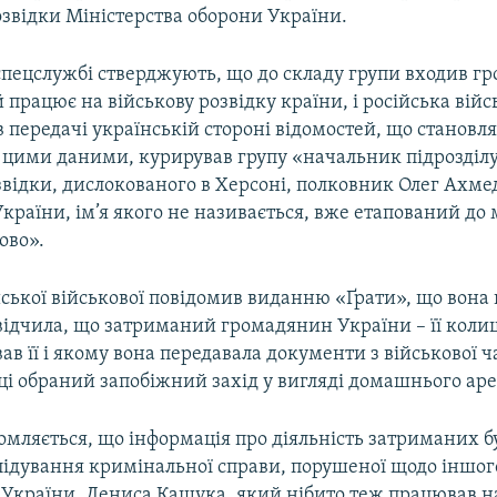
озвідки Міністерства оборони України.
 спецслужбі стверджують, що до складу групи входив 
 працює на військову розвідку країни, і російська війс
 передачі українській стороні відомостей, що становл
 цими даними, курирував групу «начальник підрозділу
звідки, дислокованого в Херсоні, полковник Олег Ахме
раїни, ім’я якого не називається, вже етапований до
ово».
ської військової повідомив виданню «Ґрати», що вона
відчила, що затриманий громадянин України – її коли
ав її і якому вона передавала документи з військової ч
ці обраний запобіжний захід у вигляді домашнього ар
омляється, що інформація про діяльність затриманих 
лідування кримінальної справи, порушеної щодо іншог
України, Дениса Кашука, який нібито теж працював н