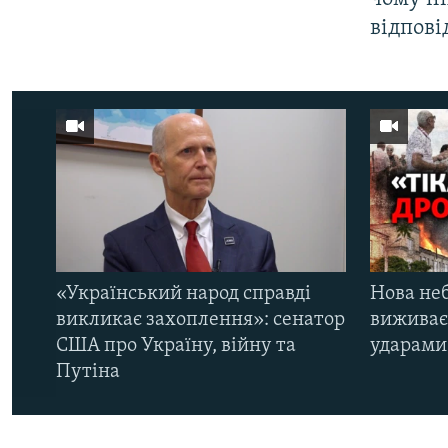
відпові
«Український народ справді
Нова неб
викликає захоплення»: сенатор
виживає
США про Україну, війну та
ударами 
Путіна