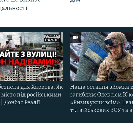
дальності
езпека для Харкова. Як
Наша остання зйомка і
 місто під російськими
загиблим Олексієм Юк
| Донбас Реалії
«Ризикуючи всім». Ева
тіл військових ЗСУ та а