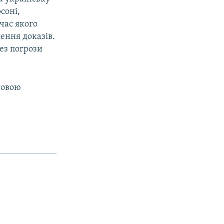
соні,
час якого
ення доказів.
ез погрози
говою