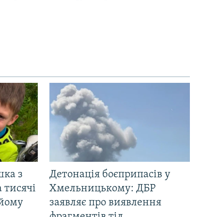
шка з
Детонація боєприпасів у
 тисячі
Хмельницькому: ДБР
 йому
заявляє про виявлення
фрагментів тіл