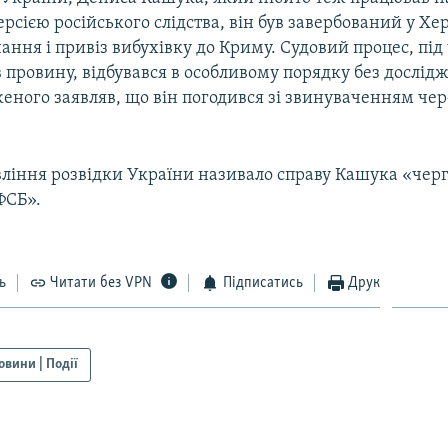
версією російського слідства, він був завербований у Хер
ння і привіз вибухівку до Криму. Судовий процес, під 
провину, відбувався в особливому порядку без дослідж
еного заявляв, що він погодився зі звинуваченням чер
вління розвідки України називало справу Кашука «чер
ФСБ».
ь
Читати без VPN
Підписатись
Друк
овини | Події