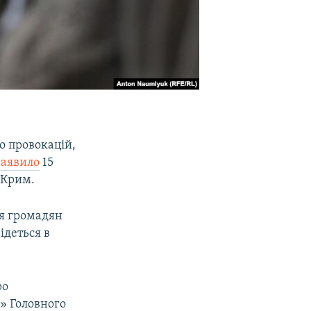
о провокацій,
заявило
15
 Крим.
ня громадян
ідеться в
ро
и» Головного