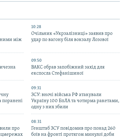
10:28
Очільник «Укрзалізниці» заявив про
аними між
удар по вагону біля вокзалу Лозової
09:50
личезна
ВАКС обрав запобіжний захід для
експосла Стефанішиної
09:31
ичну
ЗСУ: вночі війська РФ атакували
та поранені
Україну 100 БпЛА та чотирма ракетами,
одну з них збили
08:31
явили про
Генштаб ЗСУ повідомив про понад 260
соцмережах
боїв на фронті протягом минулої доби