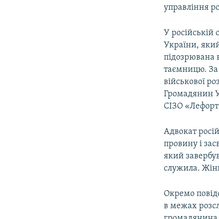
управління р
У російській
України, який
підозрювана в
таємницю. За
військової ро
Громадянин Ук
СІЗО «Лефорт
Адвокат росій
провину і зас
який завербув
служила. Жін
Окремо повід
в межах розс
громадянина 