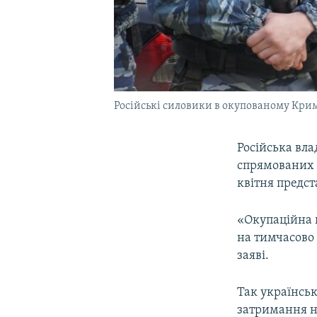
Російські силовики в окупованому Крим
Російська вл
спрямованих н
квітня предс
«Окупаційна 
на тимчасово 
заяві.
Так українськ
затримання на