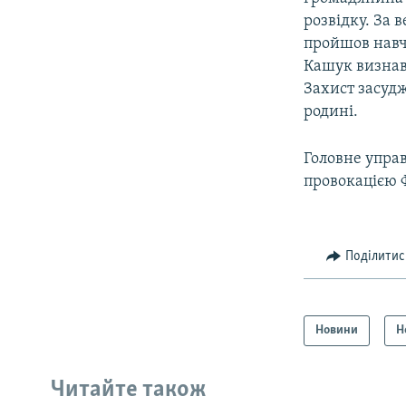
розвідку. За 
пройшов навча
Кашук визнав 
Захист засудж
родині.
Головне упра
провокацією 
Поділитис
Новини
Н
Читайте також