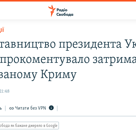
ІЇ
тавництво президента У
 прокоментувало затрим
ваному Криму
21:48
ь
Читати без VPN
обода як бажане джерело в Google