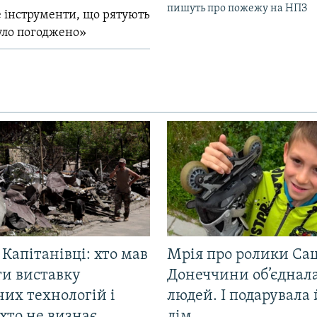
пишуть про пожежу на НПЗ
 інструменти, що рятують
уло погоджено»
 Капітанівці: хто мав
Мрія про ролики Са
ти виставку
Донеччини об’єднала
их технологій і
людей. І подарувала
хто не визнає
дім