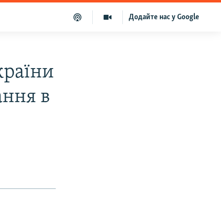
Додайте нас у Google
країни
ання в