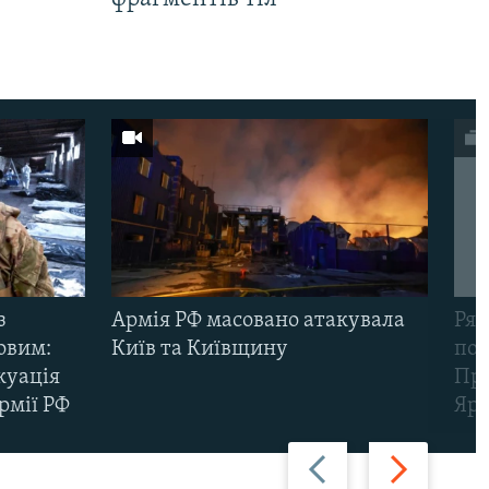
з
Армія РФ масовано атакувала
Рят
овим:
Київ та Київщину
пов
куація
Про
рмії РФ
Яр
Назад
Вперед