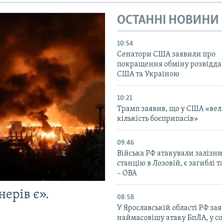
ОСТАННІ НОВИНИ
10:54
Сенатори США заявили про
покращення обміну розвідд
США та Україною
10:21
Трамп заявив, що у США «ве
кількість боєприпасів»
09:46
Війська РФ атакували залізн
станцію в Лозовій, є загиблі 
– ОВА
ерів є».
08:58
У Ярославській області РФ за
наймасовішу атаку БпЛА, у 