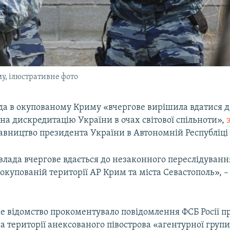
у, ілюстративне фото
ада в окупованому Криму «вчергове вирішила вдатися д
а дискредитацію України в очах світової спільноти»,
тавництво президента України в Автономній Республіці
влада вчергове вдається до незаконного переслідуван
окупованій території АР Крим та міста Севастополь», – 
е відомство прокоментувало повідомлення ФСБ Росії п
 території анексованого півострова «агентурної груп