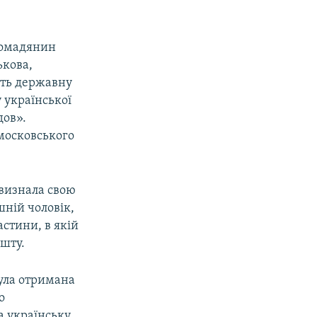
громадянин
ькова,
ять державну
 української
дов».
 московського
 визнала свою
шній чоловік,
астини, в якій
ешту.
була отримана
о
а українську