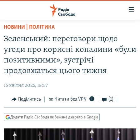
Доступність
посилання
Перейти
НОВИНИ | ПОЛІТИКА
до
РАДІО СВОБОДА – 70 РОКІВ
Зеленський: переговори щодо
основного
ВСЕ ЗА ДОБУ
матеріалу
угоди про корисні копалини «були
СТАТТІ
Перейти
позитивними», зустрічі
до
ВІЙНА
ПОЛІТИКА
продовжаться цього тижня
основної
РОСІЙСЬКА «ФІЛЬТРАЦІЯ»
ЕКОНОМІКА
навігації
15 квітня 2025, 18:57
Перейти
ДОНБАС.РЕАЛІЇ
СУСПІЛЬСТВО
до
Поділитись
Читати без VPN
(1)
КРИМ.РЕАЛІЇ
КУЛЬТУРА
пошуку
ТИ ЯК?
СПОРТ
Додати Радіо Свобода як бажане джерело в Google
СХЕМИ
УКРАЇНА
КИТАЙ.ВИКЛИКИ
СВІТ