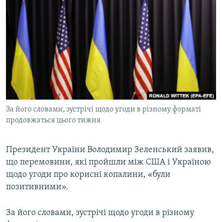
МУЛЬТИМЕДІА
ФОТО
СПЕЦПРОЄКТИ
ПОДКАСТИ
КРИМ РЕАЛІЇ
РУС
За його словами, зустрічі щодо угоди в різному форматі
УКР
продовжаться цього тижня
КТАТ
Президент України Володимир Зеленський заявив,
що перемовини, які пройшли між США і Україною
ДОЛУЧАЙСЯ!
щодо угоди про корисні копалини, «були
позитивними».
За його словами, зустрічі щодо угоди в різному