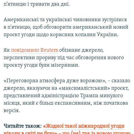
п’ятницю і тривати два дні.
Американські та українські чиновники зустрілися
в п'ятницю, щоб обговорити американський новий
проєкт угоди щодо корисних копалин України.
Як
повідомило Reuters
обізнане джерело,
перспективи прориву під час обговорення нового
проєкту угоди були мізерними.
«Переговорна атмосфера дуже ворожою», – сказало
джерело, вказуючи на «максималістський» проєкт,
представлений адміністрацією Трампа минулого
місяця, який є більш експансивним, ніж початкова
версія.
Читайте також:
«Жодної такої міжнародної угоди
ніколи в світі не було» – що (не) так із новою угодою