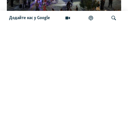
Додайте нас у Google
Чайко та інші генерали. Нові
подробиці про вибух у ресторані Balzi
Rossi у Москві
Шукати
ОСТАННІ НОВИНИ
11:02
Сили РФ атакували Одесу: є руйнування і постраждалі,
зникло світло – влада
10:25
За добу на фронті відбулось понад 230 бойових зіткнень
– Генштаб