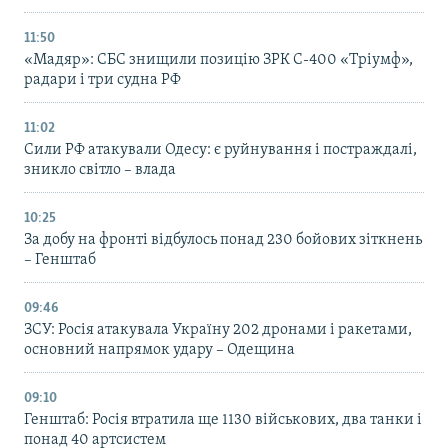
11:50
«Мадяр»: СБС знищили позицію ЗРК С-400 «Тріумф»,
радари і три судна РФ
11:02
Сили РФ атакували Одесу: є руйнування і постраждалі,
зникло світло – влада
10:25
За добу на фронті відбулось понад 230 бойових зіткнень
– Генштаб
09:46
ЗСУ: Росія атакувала Україну 202 дронами і ракетами,
основний напрямок удару – Одещина
09:10
Генштаб: Росія втратила ще 1130 військових, два танки і
понад 40 артсистем