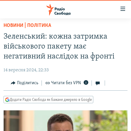
Доступність
посилання
Перейти
НОВИНИ | ПОЛІТИКА
до
РАДІО СВОБОДА – 70 РОКІВ
Зеленський: кожна затримка
основного
ВСЕ ЗА ДОБУ
матеріалу
військового пакету має
СТАТТІ
Перейти
негативний наслідок на фронті
до
ВІЙНА
ПОЛІТИКА
основної
14 вересня 2024, 22:33
РОСІЙСЬКА «ФІЛЬТРАЦІЯ»
ЕКОНОМІКА
навігації
Перейти
Поділитись
Читати без VPN
ДОНБАС.РЕАЛІЇ
СУСПІЛЬСТВО
до
КРИМ.РЕАЛІЇ
КУЛЬТУРА
пошуку
Додати Радіо Свобода як бажане джерело в Google
ТИ ЯК?
СПОРТ
СХЕМИ
УКРАЇНА
КИТАЙ.ВИКЛИКИ
СВІТ