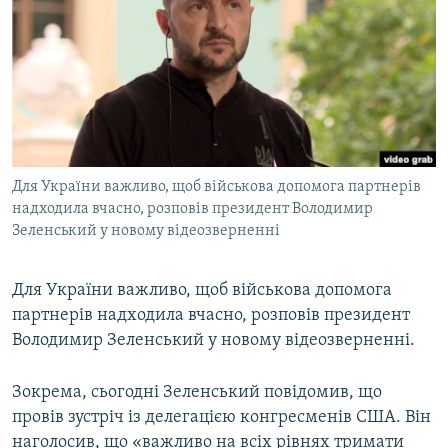
МУЛЬТИМЕДІА
ФОТО
СПЕЦПРОЄКТИ
ПОДКАСТИ
КРИМ РЕАЛІЇ
Для України важливо, щоб військова допомога партнерів
РУС
надходила вчасно, розповів президент Володимир
Зеленський у новому відеозверненні
УКР
КТАТ
Для України важливо, щоб військова допомога
партнерів надходила вчасно, розповів президент
ДОЛУЧАЙСЯ!
Володимир Зеленський у новому відеозверненні.
Зокрема, сьогодні Зеленський повідомив, що
провів зустріч із делегацією конгресменів США. Він
наголосив, що «важливо на всіх рівнях тримати