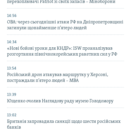
перехоплювачі Patriot зі своїх запасів – Міноборони
14:56
ОВА: через сьогоднішні атаки РФ на Дніпропетровщині
загинули щонайменше п’ятеро людей
14:34
«Нові бойові уроки для КНДР»: ISW проаналізував
розгортання північнокорейських ракетних сил у РФ
13:54
Російський дрон атакував маршрутку у Херсоні,
постраждали п’ятеро людей – МВА
13:39
Ющенко очолив Наглядову раду музею Голодомору
13:02
Британія запровадила санкції щодо шести російських
банків