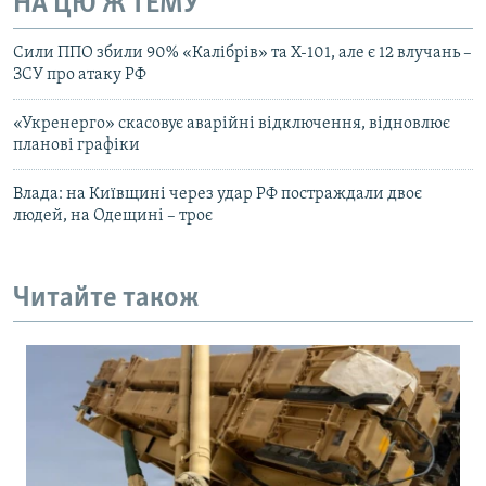
НА ЦЮ Ж ТЕМУ
Сили ППО збили 90% «Калібрів» та Х-101, але є 12 влучань –
ЗСУ про атаку РФ
«Укренерго» скасовує аварійні відключення, відновлює
планові графіки
Влада: на Київщині через удар РФ постраждали двоє
людей, на Одещині – троє
Читайте також