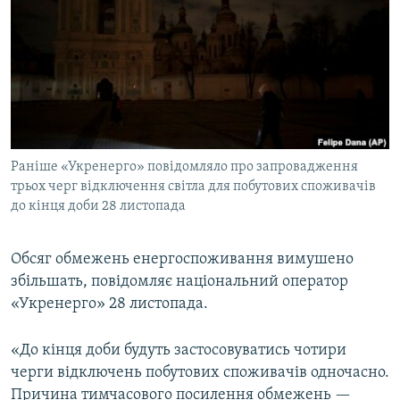
КИТАЙ.ВИКЛИКИ
МУЛЬТИМЕДІА
ФОТО
СПЕЦПРОЄКТИ
ПОДКАСТИ
Раніше «Укренерго» повідомляло про запровадження
трьох черг відключення світла для побутових споживачів
КРИМ РЕАЛІЇ
до кінця доби 28 листопада
РУС
УКР
Обсяг обмежень енергоспоживання вимушено
КТАТ
збільшать, повідомляє національний оператор
«Укренерго» 28 листопада.
ДОЛУЧАЙСЯ!
«До кінця доби будуть застосовуватись чотири
черги відключень побутових споживачів одночасно.
Причина тимчасового посилення обмежень —