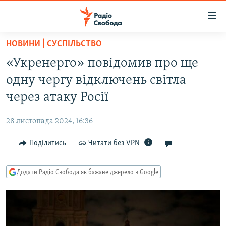
Доступність
посилання
Перейти
НОВИНИ | СУСПІЛЬСТВО
до
РАДІО СВОБОДА – 70 РОКІВ
«Укренерго» повідомив про ще
основного
ВСЕ ЗА ДОБУ
матеріалу
одну чергу відключень світла
СТАТТІ
Перейти
через атаку Росії
до
ВІЙНА
ПОЛІТИКА
основної
28 листопада 2024, 16:36
РОСІЙСЬКА «ФІЛЬТРАЦІЯ»
ЕКОНОМІКА
навігації
Перейти
Поділитись
Читати без VPN
ДОНБАС.РЕАЛІЇ
СУСПІЛЬСТВО
до
КРИМ.РЕАЛІЇ
КУЛЬТУРА
пошуку
Додати Радіо Свобода як бажане джерело в Google
ТИ ЯК?
СПОРТ
СХЕМИ
УКРАЇНА
ПРИАЗОВ’Я
СВІТ