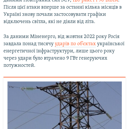
даними Повітряних сил ЗСУ,
120 ракет і 90 БпЛА
.
Після цієї атаки вперше за останні кілька місяців в
Україні знову почали застосовувати графіки
відключень світла, які не діяли від літа.
За даними Міненерго, від жовтня 2022 року Росія
завдала понад тисячу
ударів по об’єктах
української
енергетичної інфраструктури, лише цього року
через удари було втрачено 9 ГВт генеруючих
потужностей.