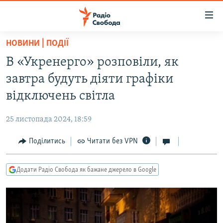
Доступність
посилання
Перейти
НОВИНИ | ПОДІЇ
до
РАДІО СВОБОДА – 70 РОКІВ
В «Укренерго» розповіли, як
основного
ВСЕ ЗА ДОБУ
матеріалу
завтра будуть діяти графіки
СТАТТІ
Перейти
відключень світла
до
ВІЙНА
ПОЛІТИКА
основної
25 листопада 2024, 18:59
РОСІЙСЬКА «ФІЛЬТРАЦІЯ»
ЕКОНОМІКА
навігації
Перейти
Поділитись
Читати без VPN
ДОНБАС.РЕАЛІЇ
СУСПІЛЬСТВО
до
КРИМ.РЕАЛІЇ
КУЛЬТУРА
пошуку
Додати Радіо Свобода як бажане джерело в Google
ТИ ЯК?
СПОРТ
СХЕМИ
УКРАЇНА
КИТАЙ.ВИКЛИКИ
СВІТ