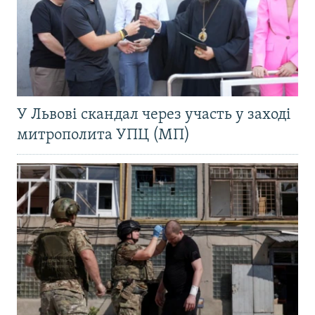
У Львові скандал через участь у заході
митрополита УПЦ (МП)