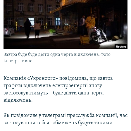
МУЛЬТИМЕДІА
ФОТО
СПЕЦПРОЄКТИ
ПОДКАСТИ
КРИМ РЕАЛІЇ
Завтра буде буде діяти одна черга відключень. Фото
РУС
ілюстративне
УКР
Компанія «Укренерго» повідомила, що завтра
КТАТ
графіки відключень електроенергії знову
застосовуватимуть – буде діяти одна черга
ДОЛУЧАЙСЯ!
відключень.
Як повідомляє у телеграмі пресслужба компанії, час
застосування і обсяг обмежень будуть такими: