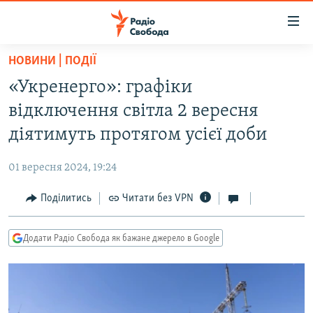
Доступність
посилання
Перейти
НОВИНИ | ПОДІЇ
до
РАДІО СВОБОДА – 70 РОКІВ
«Укренерго»: графіки
основного
ВСЕ ЗА ДОБУ
матеріалу
відключення світла 2 вересня
СТАТТІ
Перейти
діятимуть протягом усієї доби
до
ВІЙНА
ПОЛІТИКА
основної
01 вересня 2024, 19:24
РОСІЙСЬКА «ФІЛЬТРАЦІЯ»
ЕКОНОМІКА
навігації
Перейти
Поділитись
Читати без VPN
ДОНБАС.РЕАЛІЇ
СУСПІЛЬСТВО
до
КРИМ.РЕАЛІЇ
КУЛЬТУРА
пошуку
Додати Радіо Свобода як бажане джерело в Google
ТИ ЯК?
СПОРТ
СХЕМИ
УКРАЇНА
КИТАЙ.ВИКЛИКИ
СВІТ