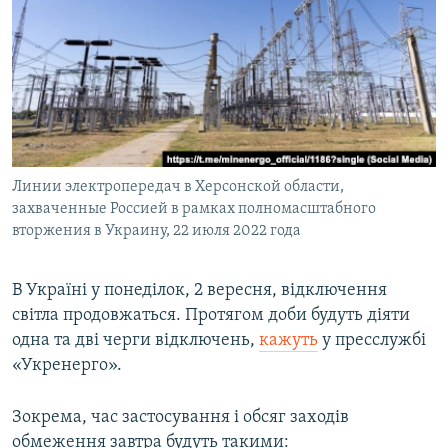
МУЛЬТИМЕДІА
ФОТО
СПЕЦПРОЄКТИ
ПОДКАСТИ
КРИМ РЕАЛІЇ
Линии электропередач в Херсонской области,
РУС
захваченные Россией в рамках полномасштабного
вторжения в Украину, 22 июля 2022 года
УКР
КТАТ
В Україні у понеділок, 2 вересня, відключення
світла продовжаться. Протягом доби будуть діяти
ДОЛУЧАЙСЯ!
одна та дві черги відключень,
кажуть
у пресслужбі
«Укренерго».
Зокрема, час застосування і обсяг заходів
обмеження завтра будуть такими: