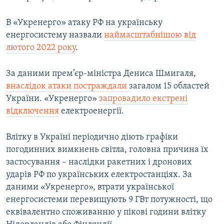
В «Укренерго» атаку РФ на українську
енергосистему назвали
наймасштабнішою від
лютого 2022 року
.
За даними прем’єр-міністра Дениса Шмигаля,
внаслідок атаки
постраждали
загалом 15 областей
України. «Укренерго»
запровадило екстрені
відключення
електроенергії.
Влітку в Україні періодично діють графіки
погодинних вимкнень світла, головна причина їх
застосування – наслідки ракетних і дронових
ударів РФ по українських електростанціях. За
даними «Укренерго», втрати української
енергосистеми перевищують 9 ГВт потужності, що
еквівалентно споживанню у пікові години влітку