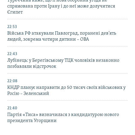
Туреччина каже, що її нова оборонна угода не
спрямована проти Ірану і до неї може долучитися
Єгипет
22:53
Війська РФ атакували Павлоград, поранені дев’ять
людей, зокрема чотири дитини – ОВА
22:43
Лубінець: у Берегівському ТЦК чоловіків незаконно
позбавляли відстрочок
22:08
КНДР планує направити до 50 тисяч своїх військових у
Росію – Зеленський
21:40
Партія «Тиса» визначилася з кандидатурою нового
президента Угорщини