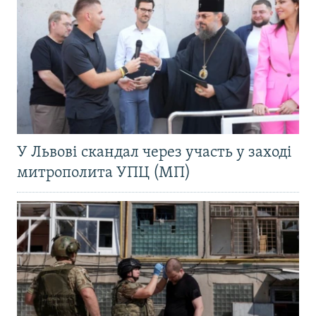
У Львові скандал через участь у заході
митрополита УПЦ (МП)