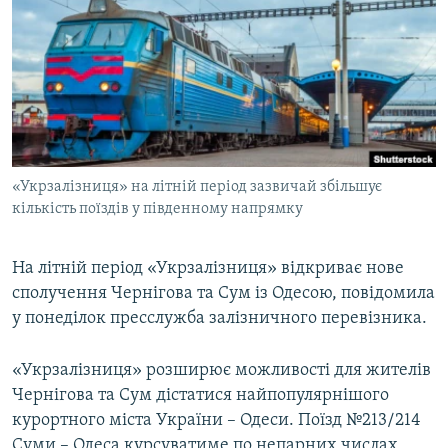
МУЛЬТИМЕДІА
ФОТО
СПЕЦПРОЄКТИ
ПОДКАСТИ
КРИМ РЕАЛІЇ
«Укрзалізниця» на літній період зазвичай збільшує
РУС
кількість поїздів у південному напрямку
УКР
На літній період «Укрзалізниця» відкриває нове
КТАТ
сполучення Чернігова та Сум із Одесою, повідомила
у понеділок пресслужба залізничного перевізника.
ДОЛУЧАЙСЯ!
«Укрзалізниця» розширює можливості для жителів
Чернігова та Сум дістатися найпопулярнішого
курортного міста України – Одеси. Поїзд №213/214
Суми – Одеса курсуватиме по непарних числах,