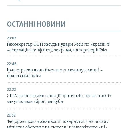
ОСТАННІ НОВИНИ
23:07
Генсекретар ООН засудив удари Росії по Україні й
«ескалацію конфлікту, зокрема, на території РФ»
22:46
Іран стратив щонайменше 71 людину в липні –
правозахисники
22:22
США запровадили санкції проти осіб, пов’язаних із
закупівлями зброї для Куби
21:52
Федоров щодо можливості повернутися на посаду
міністра оборони: на сьогодні немає чіткого «ні»