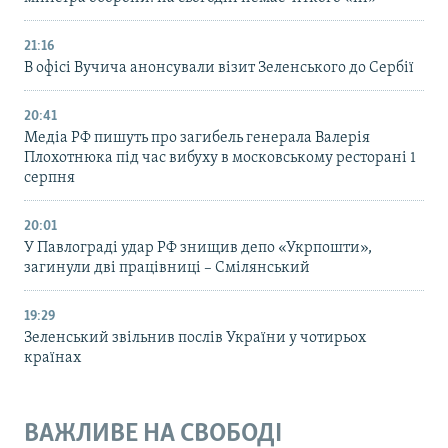
21:16
В офісі Вучича анонсували візит Зеленського до Сербії
20:41
Медіа РФ пишуть про загибель генерала Валерія
Плохотнюка під час вибуху в московському ресторані 1
серпня
20:01
У Павлограді удар РФ знищив депо «Укрпошти»,
загинули дві працівниці – Смілянський
19:29
Зеленський звільнив послів України у чотирьох
країнах
ВАЖЛИВЕ НА СВОБОДІ