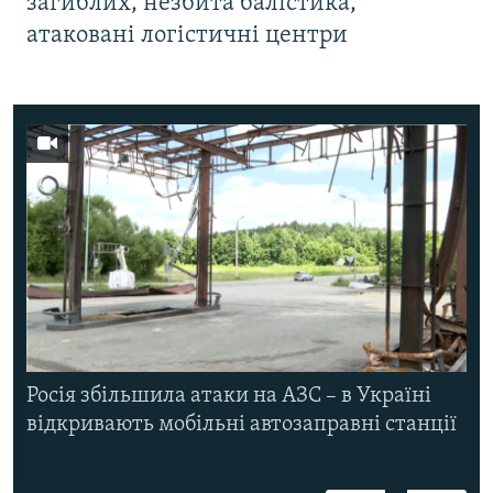
загиблих, незбита балістика,
атаковані логістичні центри
Росія збільшила атаки на АЗС – в Україні
відкривають мобільні автозаправні станції