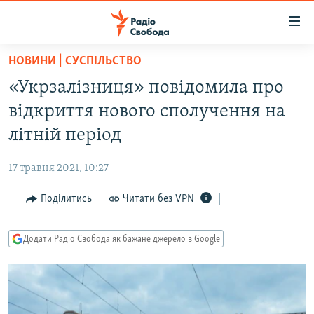
Доступність
посилання
Перейти
НОВИНИ | СУСПІЛЬСТВО
до
РАДІО СВОБОДА – 70 РОКІВ
«Укрзалізниця» повідомила про
основного
ВСЕ ЗА ДОБУ
матеріалу
відкриття нового сполучення на
СТАТТІ
Перейти
літній період
до
ВІЙНА
ПОЛІТИКА
основної
17 травня 2021, 10:27
РОСІЙСЬКА «ФІЛЬТРАЦІЯ»
ЕКОНОМІКА
навігації
Перейти
Поділитись
Читати без VPN
ДОНБАС.РЕАЛІЇ
СУСПІЛЬСТВО
до
КРИМ.РЕАЛІЇ
КУЛЬТУРА
пошуку
Додати Радіо Свобода як бажане джерело в Google
ТИ ЯК?
СПОРТ
СХЕМИ
УКРАЇНА
КИТАЙ.ВИКЛИКИ
СВІТ