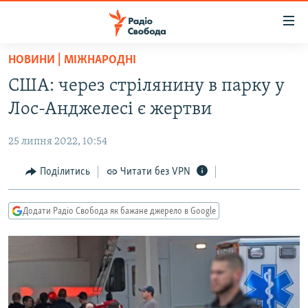
Доступність
посилання
Перейти
НОВИНИ | МІЖНАРОДНІ
до
РАДІО СВОБОДА – 70 РОКІВ
США: через стрілянину в парку у
основного
ВСЕ ЗА ДОБУ
матеріалу
Лос-Анджелесі є жертви
СТАТТІ
Перейти
до
25 липня 2022, 10:54
ВІЙНА
ПОЛІТИКА
основної
РОСІЙСЬКА «ФІЛЬТРАЦІЯ»
Поділитись
Читати без VPN
ЕКОНОМІКА
навігації
Перейти
ДОНБАС.РЕАЛІЇ
СУСПІЛЬСТВО
до
Додати Радіо Свобода як бажане джерело в Google
КРИМ.РЕАЛІЇ
КУЛЬТУРА
пошуку
ТИ ЯК?
СПОРТ
СХЕМИ
УКРАЇНА
КИТАЙ.ВИКЛИКИ
СВІТ