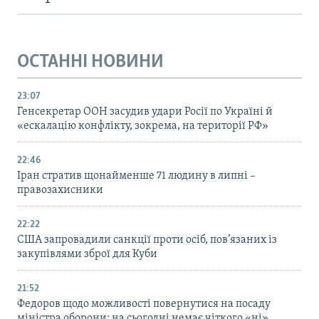
ОСТАННІ НОВИНИ
23:07
Генсекретар ООН засудив удари Росії по Україні й
«ескалацію конфлікту, зокрема, на території РФ»
22:46
Іран стратив щонайменше 71 людину в липні –
правозахисники
22:22
США запровадили санкції проти осіб, пов’язаних із
закупівлями зброї для Куби
21:52
Федоров щодо можливості повернутися на посаду
міністра оборони: на сьогодні немає чіткого «ні»