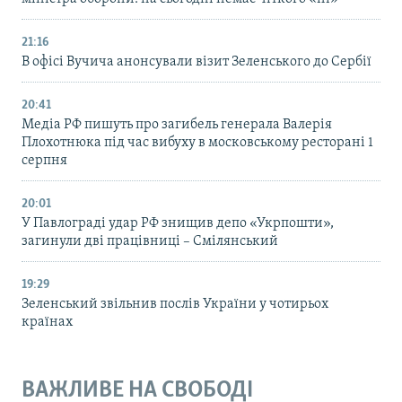
21:16
В офісі Вучича анонсували візит Зеленського до Сербії
20:41
Медіа РФ пишуть про загибель генерала Валерія
Плохотнюка під час вибуху в московському ресторані 1
серпня
20:01
У Павлограді удар РФ знищив депо «Укрпошти»,
загинули дві працівниці – Смілянський
19:29
Зеленський звільнив послів України у чотирьох
країнах
ВАЖЛИВЕ НА СВОБОДІ