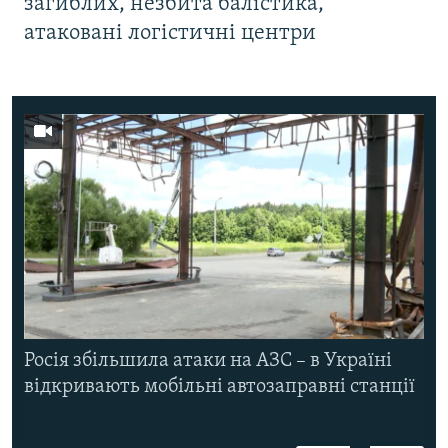
загиблих, незбита балістика,
атаковані логістичні центри
Росія збільшила атаки на АЗС – в Україні
відкривають мобільні автозаправні станції