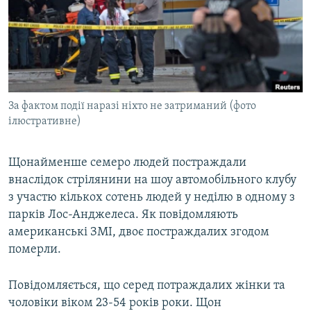
МУЛЬТИМЕДІА
ФОТО
СПЕЦПРОЄКТИ
ПОДКАСТИ
За фактом події наразі ніхто не затриманий (фото
ілюстративне)
КРИМ РЕАЛІЇ
РУС
Щонайменше семеро людей постраждали
УКР
внаслідок стрілянини на шоу автомобільного клубу
КТАТ
з участю кількох сотень людей у неділю в одному з
парків Лос-Анджелеса. Як повідомляють
ДОЛУЧАЙСЯ!
американські ЗМІ, двоє постраждалих згодом
померли.
Повідомляється, що серед потраждалих жінки та
чоловіки віком 23-54 років роки. Щон