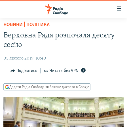
Доступність
посилання
Перейти
НОВИНИ | ПОЛІТИКА
до
РАДІО СВОБОДА – 70 РОКІВ
Верховна Рада розпочала десяту
основного
ВСЕ ЗА ДОБУ
матеріалу
сесію
СТАТТІ
Перейти
до
05 лютого 2019, 10:40
ВІЙНА
ПОЛІТИКА
основної
РОСІЙСЬКА «ФІЛЬТРАЦІЯ»
Поділитись
Читати без VPN
ЕКОНОМІКА
навігації
Перейти
ДОНБАС.РЕАЛІЇ
СУСПІЛЬСТВО
до
Додати Радіо Свобода як бажане джерело в Google
КРИМ.РЕАЛІЇ
КУЛЬТУРА
пошуку
ТИ ЯК?
СПОРТ
СХЕМИ
УКРАЇНА
КИТАЙ.ВИКЛИКИ
СВІТ