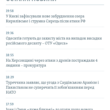
19:58
У Києві зафіксували нове забруднення озера
Кирилівське і струмка Сирець після атаки РФ
19:36
Одеситів готують до захисту міста на випадок висадки
російського десанту – ОТУ «Одеса»
18:55
На Херсонщині через атаки з дронів постраждали 4
людини – прокуратура
18:29
Туреччина заявляє, що угода з Саудівською Аравією і
Пакистаном не суперечить її зобов’язанням перед
НАТО
17:59
Іран і Оман «дуже близькі» до угоди щодо нового