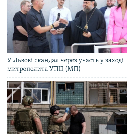
У Львові скандал через участь у заході
митрополита УПЦ (МП)