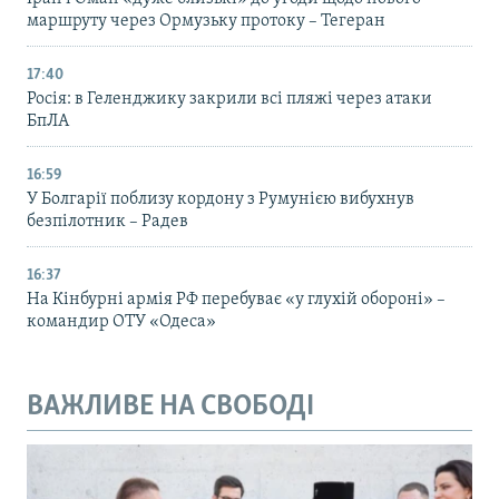
маршруту через Ормузьку протоку – Тегеран
17:40
Росія: в Геленджику закрили всі пляжі через атаки
БпЛА
16:59
У Болгарії поблизу кордону з Румунією вибухнув
безпілотник – Радев
16:37
На Кінбурні армія РФ перебуває «у глухій обороні» –
командир ОТУ «Одеса»
ВАЖЛИВЕ НА СВОБОДІ