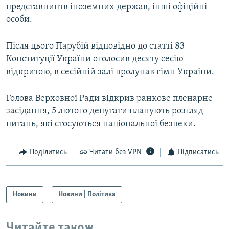
представництв іноземних держав, інші офіційні
Усі сайти RFE/RL
особи.
Після цього Парубій відповідно до статті 83
Конституції України оголосив десяту сесію
відкритою, в сесійній залі пролунав гімн України.
Голова Верховної Ради відкрив ранкове пленарне
засідання, 5 лютого депутати планують розгляд
питань, які стосуються національної безпеки.
Поділитись
Читати без VPN
Підписатись
Новини
Новини | Політика
Читайте також