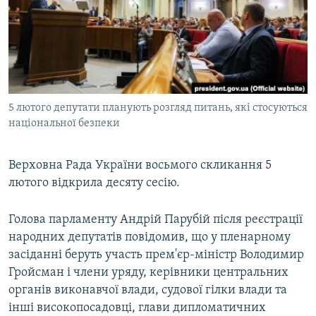
МУЛЬТИМЕДІА
ФОТО
СПЕЦПРОЄКТИ
ПОДКАСТИ
5 лютого депутати планують розгляд питань, які стосуються
національної безпеки
КРИМ РЕАЛІЇ
РУС
Верховна Рада України восьмого скликання 5
УКР
лютого відкрила десяту сесію.
КТАТ
Голова парламенту Андрій Парубій після реєстрації
ДОЛУЧАЙСЯ!
народних депутатів повідомив, що у пленарному
засіданні беруть участь прем'єр-міністр Володимир
Гройсман і члени уряду, керівники центральних
органів виконавчої влади, судової гілки влади та
інші високопосадовці, глави дипломатичних