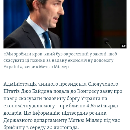
МУЛЬТИМЕДІА
ФОТО
СПЕЦПРОЄКТИ
ПОДКАСТИ
КРИМ РЕАЛІЇ
«Ми зробили крок, який був окреслений у законі, щоб
РУС
скасувати ці позики за надану економічну допомогу
Україні», заявив Метью Міллер
УКР
КТАТ
Адміністрація чинного президента Сполученого
Штатів Джо Байдена подала до Конгресу заяву про
ДОЛУЧАЙСЯ!
намір скасувати половину боргу України на
економічну допомогу – приблизно 4,65 мільярда
доларів. Цю інформацію підтвердив речник
Державного департаменту Метью Міллер під час
брифінгу в середу 20 листопада.