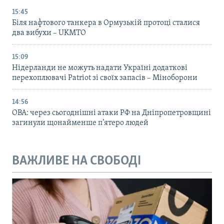
15:45
Біля нафтового танкера в Ормузькій протоці сталися
два вибухи – UKMTO
15:09
Нідерланди не можуть надати Україні додаткові
перехоплювачі Patriot зі своїх запасів – Міноборони
14:56
ОВА: через сьогоднішні атаки РФ на Дніпропетровщині
загинули щонайменше п’ятеро людей
ВАЖЛИВЕ НА СВОБОДІ