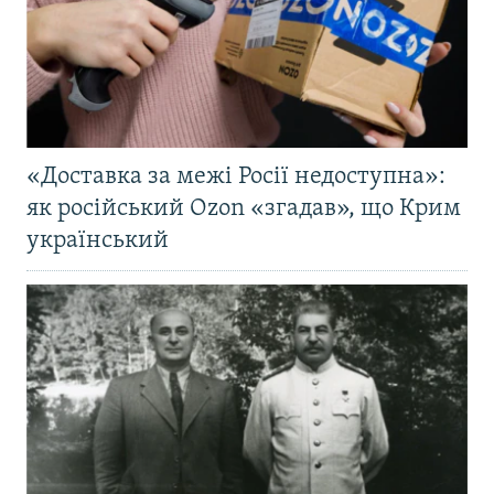
«Доставка за межі Росії недоступна»:
як російський Ozon «згадав», що Крим
український