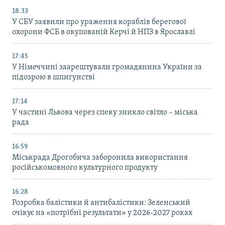
18:33
У СБУ заявили про ураження кораблів берегової
охорони ФСБ в окупованій Керчі й НПЗ в Ярославлі
17:45
У Німеччині заарештували громадянина України за
підозрою в шпигунстві
17:14
У частині Львова через спеку зникло світло – міська
рада
16:59
Міськрада Дрогобича заборонила використання
російськомовного культурного продукту
16:28
Розробка балістики й антибалістики: Зеленський
очікує на «потрібні результати» у 2026-2027 роках