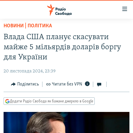
Доступність
посилання
Перейти
НОВИНИ | ПОЛІТИКА
до
РАДІО СВОБОДА – 70 РОКІВ
Влада США планує скасувати
основного
ВСЕ ЗА ДОБУ
матеріалу
майже 5 мільярдів доларів боргу
СТАТТІ
Перейти
для України
до
ВІЙНА
ПОЛІТИКА
основної
20 листопада 2024, 23:39
РОСІЙСЬКА «ФІЛЬТРАЦІЯ»
ЕКОНОМІКА
навігації
Перейти
Поділитись
Читати без VPN
ДОНБАС.РЕАЛІЇ
СУСПІЛЬСТВО
до
КРИМ.РЕАЛІЇ
КУЛЬТУРА
пошуку
Додати Радіо Свобода як бажане джерело в Google
ТИ ЯК?
СПОРТ
СХЕМИ
УКРАЇНА
КИТАЙ.ВИКЛИКИ
СВІТ