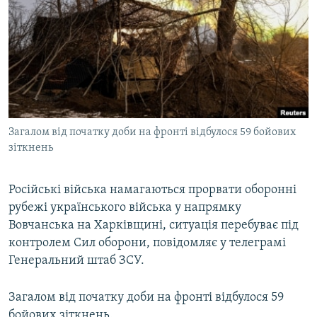
МУЛЬТИМЕДІА
ФОТО
СПЕЦПРОЄКТИ
ПОДКАСТИ
КРИМ РЕАЛІЇ
Загалом від початку доби на фронті відбулося 59 бойових
РУС
зіткнень
УКР
Російські війська намагаються прорвати оборонні
КТАТ
рубежі українського війська у напрямку
Вовчанська на Харківщині, ситуація перебуває під
ДОЛУЧАЙСЯ!
контролем Сил оборони, повідомляє у телеграмі
Генеральний штаб ЗСУ.
Загалом від початку доби на фронті відбулося 59
бойових зіткнень.