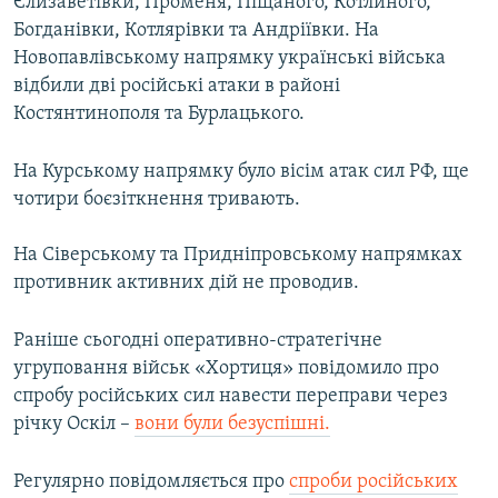
Єлизаветівки, Променя, Піщаного, Котлиного,
Богданівки, Котлярівки та Андріївки. На
Новопавлівському напрямку українські війська
відбили дві російські атаки в районі
Костянтинополя та Бурлацького.
На Курському напрямку було вісім атак сил РФ, ще
чотири боєзіткнення тривають.
На Сіверському та Придніпровському напрямках
противник активних дій не проводив.
Раніше сьогодні оперативно-стратегічне
угруповання військ «Хортиця» повідомило про
спробу російських сил навести переправи через
річку Оскіл –
вони були безуспішні.
Регулярно повідомляється про
спроби російських