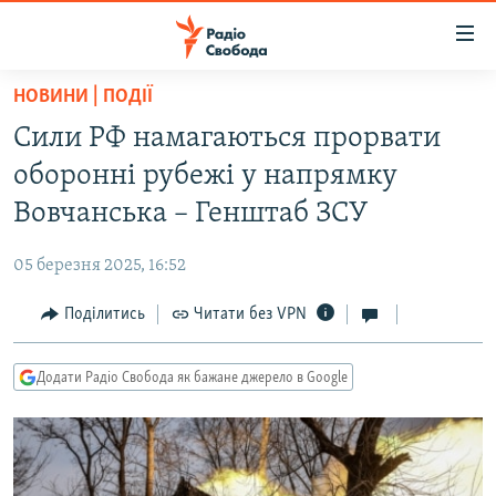
Доступність
посилання
Перейти
НОВИНИ | ПОДІЇ
до
РАДІО СВОБОДА – 70 РОКІВ
Сили РФ намагаються прорвати
основного
ВСЕ ЗА ДОБУ
матеріалу
оборонні рубежі у напрямку
СТАТТІ
Перейти
Вовчанська – Генштаб ЗСУ
до
ВІЙНА
ПОЛІТИКА
основної
05 березня 2025, 16:52
РОСІЙСЬКА «ФІЛЬТРАЦІЯ»
ЕКОНОМІКА
навігації
Перейти
Поділитись
Читати без VPN
ДОНБАС.РЕАЛІЇ
СУСПІЛЬСТВО
до
КРИМ.РЕАЛІЇ
КУЛЬТУРА
пошуку
Додати Радіо Свобода як бажане джерело в Google
ТИ ЯК?
СПОРТ
СХЕМИ
УКРАЇНА
КИТАЙ.ВИКЛИКИ
СВІТ