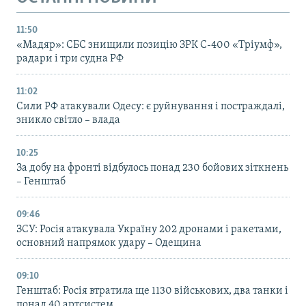
11:50
«Мадяр»: СБС знищили позицію ЗРК С-400 «Тріумф»,
радари і три судна РФ
11:02
Сили РФ атакували Одесу: є руйнування і постраждалі,
зникло світло – влада
10:25
За добу на фронті відбулось понад 230 бойових зіткнень
– Генштаб
09:46
ЗСУ: Росія атакувала Україну 202 дронами і ракетами,
основний напрямок удару – Одещина
09:10
Генштаб: Росія втратила ще 1130 військових, два танки і
понад 40 артсистем