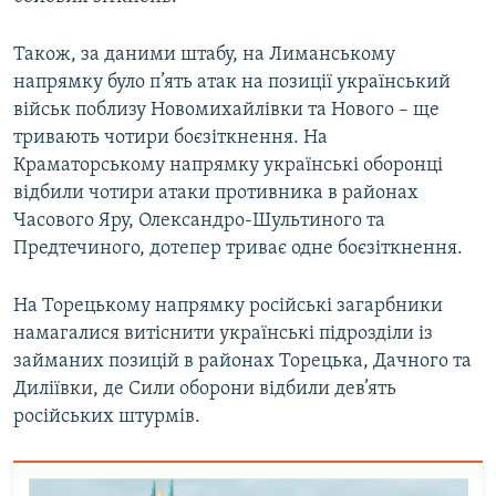
Усі сайти RFE/RL
Також, за даними штабу, на Лиманському
напрямку було п’ять атак на позиції український
військ поблизу Новомихайлівки та Нового – ще
тривають чотири боєзіткнення. На
Краматорському напрямку українські оборонці
відбили чотири атаки противника в районах
Часового Яру, Олександро-Шультиного та
Предтечиного, дотепер триває одне боєзіткнення.
На Торецькому напрямку російські загарбники
намагалися витіснити українські підрозділи із
займаних позицій в районах Торецька, Дачного та
Диліївки, де Сили оборони відбили дев’ять
російських штурмів.