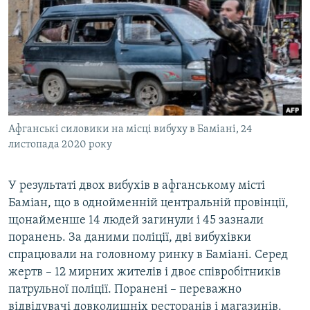
МУЛЬТИМЕДІА
ФОТО
СПЕЦПРОЄКТИ
ПОДКАСТИ
КРИМ РЕАЛІЇ
Афганські силовики на місці вибуху в Баміані, 24
РУС
листопада 2020 року
УКР
У результаті двох вибухів в афганському місті
КТАТ
Баміан, що в однойменній центральній провінції,
щонайменше 14 людей загинули і 45 зазнали
ДОЛУЧАЙСЯ!
поранень. За даними поліції, дві вибухівки
спрацювали на головному ринку в Баміані. Серед
жертв – 12 мирних жителів і двоє співробітників
патрульної поліції. Поранені – переважно
відвідувачі довколишніх ресторанів і магазинів.