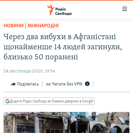
Доступність
посилання
Перейти
НОВИНИ | МІЖНАРОДНІ
до
РАДІО СВОБОДА – 70 РОКІВ
Через два вибухи в Афганістані
основного
ВСЕ ЗА ДОБУ
матеріалу
щонайменше 14 людей загинули,
СТАТТІ
Перейти
близько 50 поранені
до
ВІЙНА
ПОЛІТИКА
основної
24 листопада 2020, 19:54
РОСІЙСЬКА «ФІЛЬТРАЦІЯ»
ЕКОНОМІКА
навігації
Перейти
Поділитись
Читати без VPN
ДОНБАС.РЕАЛІЇ
СУСПІЛЬСТВО
до
КРИМ.РЕАЛІЇ
КУЛЬТУРА
пошуку
Додати Радіо Свобода як бажане джерело в Google
ТИ ЯК?
СПОРТ
СХЕМИ
УКРАЇНА
КИТАЙ.ВИКЛИКИ
СВІТ