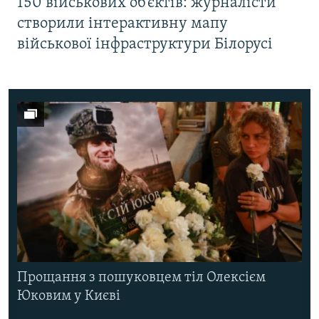
150 військових об’єктів: журналісти
створили інтерактивну мапу
військової інфраструктури Білорусі
Прощання з пошуковцем тіл Олексієм
Юковим у Києві