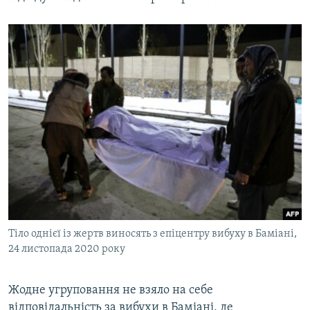
Усі сайти RFE/RL
Тіло однієї із жертв виносять з епіцентру вибуху в Баміані,
24 листопада 2020 року
Жодне угруповання не взяло на себе
відповідальність за вибухи в Баміані, де