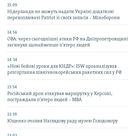
15:09
Нідерланди не можуть надати Україні додаткові
перехоплювачі Patriot зі своїх запасів – Міноборони
14:56
ОВА: через сьогоднішні атаки РФ на Дніпропетровщині
загинули щонайменше п’ятеро людей
14:34
«Нові бойові уроки для КНДР»: ISW проаналізував
розгортання північнокорейських ракетних сил у РФ
13:54
Російський дрон атакував маршрутку у Херсоні,
постраждали п’ятеро людей – МВА
13:39
Ющенко очолив Наглядову раду музею Голодомору
13:02