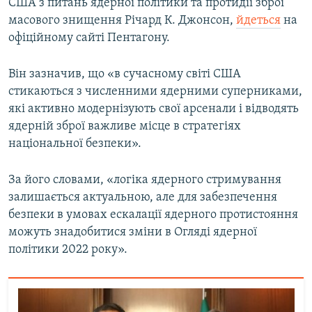
США з питань ядерної політики та протидії зброї
масового знищення Річард К. Джонсон,
йдеться
на
офіційному сайті Пентагону.
Усі сайти RFE/RL
Він зазначив, що «в сучасному світі США
стикаються з численними ядерними суперниками,
які активно модернізують свої арсенали і відводять
ядерній зброї важливе місце в стратегіях
національної безпеки».
За його словами, «логіка ядерного стримування
залишається актуальною, але для забезпечення
безпеки в умовах ескалації ядерного протистояння
можуть знадобитися зміни в Огляді ядерної
політики 2022 року».