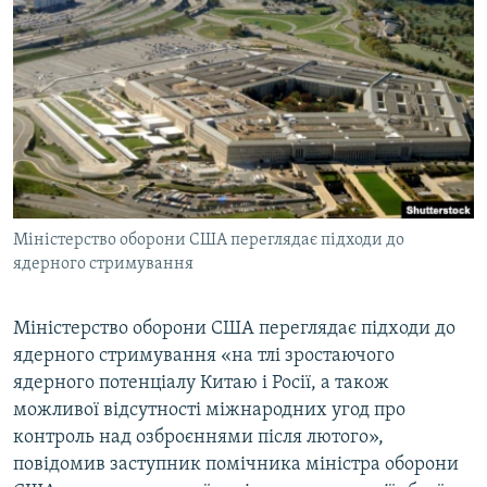
КИТАЙ.ВИКЛИКИ
МУЛЬТИМЕДІА
ФОТО
СПЕЦПРОЄКТИ
ПОДКАСТИ
КРИМ РЕАЛІЇ
Міністерство оборони США переглядає підходи до
РУС
ядерного стримування
УКР
Міністерство оборони США переглядає підходи до
КТАТ
ядерного стримування «на тлі зростаючого
ядерного потенціалу Китаю і Росії, а також
ДОЛУЧАЙСЯ!
можливої відсутності міжнародних угод про
контроль над озброєннями після лютого»,
повідомив заступник помічника міністра оборони