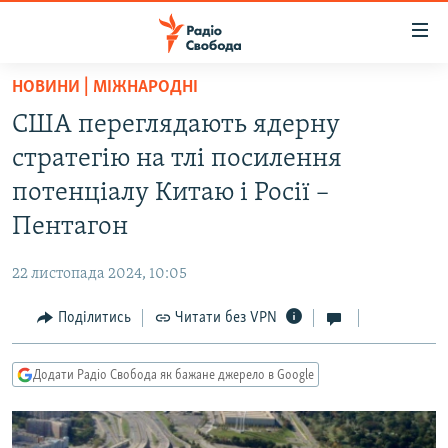
Доступність
посилання
Перейти
НОВИНИ | МІЖНАРОДНІ
до
РАДІО СВОБОДА – 70 РОКІВ
США переглядають ядерну
основного
ВСЕ ЗА ДОБУ
матеріалу
стратегію на тлі посилення
СТАТТІ
Перейти
потенціалу Китаю і Росії –
до
ВІЙНА
ПОЛІТИКА
Пентагон
основної
РОСІЙСЬКА «ФІЛЬТРАЦІЯ»
ЕКОНОМІКА
навігації
22 листопада 2024, 10:05
Перейти
ДОНБАС.РЕАЛІЇ
СУСПІЛЬСТВО
до
Поділитись
Читати без VPN
КРИМ.РЕАЛІЇ
КУЛЬТУРА
пошуку
ТИ ЯК?
СПОРТ
Додати Радіо Свобода як бажане джерело в Google
СХЕМИ
УКРАЇНА
ПРИАЗОВ’Я
СВІТ