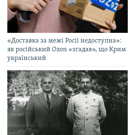
«Доставка за межі Росії недоступна»:
як російський Ozon «згадав», що Крим
український