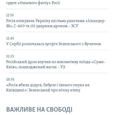
суден «тіньового флоту» Росії
11:55
Росія атакувала Україну шістьма ракетами «Іскандер-
М», С-400 та 151 ударним дроном – ЗСУ
11:45
У Сербії розпочалась зустріч Зеленського з Вучичем
11:23
Російський дрон влучив по локомотиву поїзда «Суми-
Київ», пошкоджений вагон – УЗ
10:55
«Росія вбила дідуся, бабусю і їхнього онука на
Київщині»: Зеленський про нічну атаку
ВАЖЛИВЕ НА СВОБОДІ