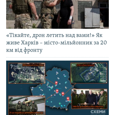
«Тікайте, дрон летить над вами!» Як
живе Харків – місто-мільйонник за 20
км від фронту