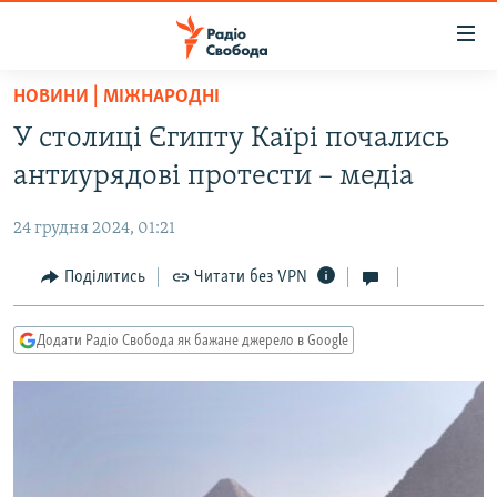
Доступність
посилання
Перейти
НОВИНИ | МІЖНАРОДНІ
до
РАДІО СВОБОДА – 70 РОКІВ
У столиці Єгипту Каїрі почались
основного
ВСЕ ЗА ДОБУ
матеріалу
антиурядові протести – медіа
СТАТТІ
Перейти
до
24 грудня 2024, 01:21
ВІЙНА
ПОЛІТИКА
основної
РОСІЙСЬКА «ФІЛЬТРАЦІЯ»
Поділитись
Читати без VPN
ЕКОНОМІКА
навігації
Перейти
ДОНБАС.РЕАЛІЇ
СУСПІЛЬСТВО
до
Додати Радіо Свобода як бажане джерело в Google
КРИМ.РЕАЛІЇ
КУЛЬТУРА
пошуку
ТИ ЯК?
СПОРТ
СХЕМИ
УКРАЇНА
КИТАЙ.ВИКЛИКИ
СВІТ