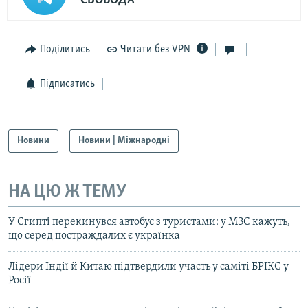
СВОБОДА
Поділитись
Читати без VPN
Підписатись
Новини
Новини | Міжнародні
НА ЦЮ Ж ТЕМУ
У Єгипті перекинувся автобус з туристами: у МЗС кажуть,
що серед постраждалих є українка
Лідери Індії й Китаю підтвердили участь у саміті БРІКС у
Росії