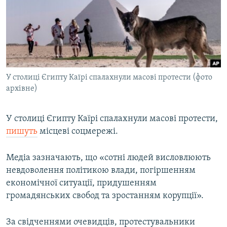
МУЛЬТИМЕДІА
ФОТО
СПЕЦПРОЄКТИ
ПОДКАСТИ
У столиці Єгипту Каїрі спалахнули масові протести (фото
архівне)
КРИМ РЕАЛІЇ
РУС
У столиці Єгипту Каїрі спалахнули масові протести,
УКР
пишуть
місцеві соцмережі.
КТАТ
Медіа зазначають, що «сотні людей висловлюють
ДОЛУЧАЙСЯ!
невдоволення політикою влади, погіршенням
економічної ситуації, придушенням
громадянських свобод та зростанням корупції».
За свідченнями очевидців, протестувальники