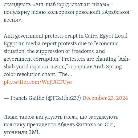
скандують «Аш-шаб юрід іскат ан-нізам» –
Усі сайти RFE/RL
популярну пісню кольорової революції «Арабської
весни».
Anti government protests erupt in Cairo, Egypt.Local
Egyptian media report protests due to “economic
situation, the suppression of freedoms, and
government corruption.”Protesters are chanting "Ash-
shab yurid isqat an-nizam," a popular Arab Spring
color revolution chant."The…
pic.twitter.com/WnjUtCFUyo
— Francis Gaitho (@FGaitho237)
December 23, 2024
Люди також вигукують гасла, що засуджують
політику президента Абдель Фаттаха ас-Сісі,
уточнили ЗМІ.