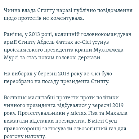
Чинна влада Єгипту наразі публічно повідомлення
щодо протестів не коментувала.
Раніше, у 2013 році, колишній головнокомандувач
армії Єгипту Абдель Фаттах ас-Сісі усунув
проісламського президента країни Мухаммеда
Мурсі та став новим головою держави.
На виборах у березні 2018 року ас-Сісі було
переобрано на посаду президента Єгипту.
Востаннє масштабні протести проти політики
чинного президента відбувалися у вересні 2019
року. Протестувальники у містах Гіза та Махалла
вимагали відставки президента. В місті Суец
правоохоронці застосували сльозогінний газ для
розгону натовпу.