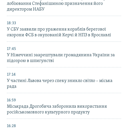
лобіювання Стефанішиною призначення його
директором НАБУ
18:33
У СБУ заявили про ураження кораблів берегової
охорони ФСБ в окупованій Керчі й НПЗ в Ярославлі
17:45
У Німеччині заарештували громадянина України за
підозрою в шпигунстві
17:14
У частині Львова через спеку зникло світло – міська
рада
16:59
Міськрада Дрогобича заборонила використання
російськомовного культурного продукту
16:28