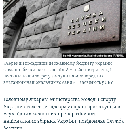
МУЛЬТИМЕДІА
ФОТО
СПЕЦПРОЄКТИ
ПОДКАСТИ
КРИМ РЕАЛІЇ
РУС
«Через дії посадовців державному бюджету України
УКР
завдано збитки на більше ніж 8 мільйонів гривень, і
поставлено під загрозу виступи на міжнародних
КТАТ
змаганнях національних команд», – заявляють у СБУ
ДОЛУЧАЙСЯ!
Головному лікареві Міністерства молоді і спорту
України оголосили підозру у справі про закупівлю
«сумнівних медичних препаратів» для
національних збірних України, повідомляє Служба
безпеки.