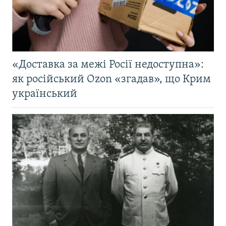
«Доставка за межі Росії недоступна»:
як російський Ozon «згадав», що Крим
український