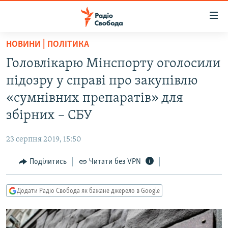
Доступність
посилання
Перейти
НОВИНИ | ПОЛІТИКА
до
РАДІО СВОБОДА – 70 РОКІВ
Головлікарю Мінспорту оголосили
основного
ВСЕ ЗА ДОБУ
матеріалу
підозру у справі про закупівлю
СТАТТІ
Перейти
«сумнівних препаратів» для
до
ВІЙНА
ПОЛІТИКА
збірних – СБУ
основної
РОСІЙСЬКА «ФІЛЬТРАЦІЯ»
ЕКОНОМІКА
навігації
23 серпня 2019, 15:50
Перейти
ДОНБАС.РЕАЛІЇ
СУСПІЛЬСТВО
до
Поділитись
Читати без VPN
КРИМ.РЕАЛІЇ
КУЛЬТУРА
пошуку
ТИ ЯК?
СПОРТ
Додати Радіо Свобода як бажане джерело в Google
СХЕМИ
УКРАЇНА
КИТАЙ.ВИКЛИКИ
СВІТ