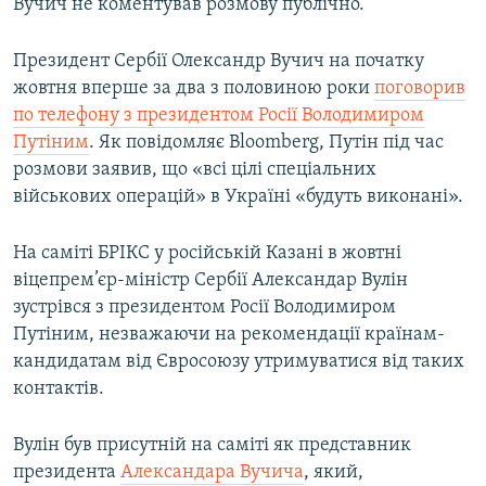
Вучич не коментував розмову публічно.
Президент Сербії Олександр Вучич на початку
жовтня вперше за два з половиною роки
поговорив
по телефону
з президентом Росії Володимиром
Путіним
. Як повідомляє Bloomberg, Путін під час
розмови заявив, що «всі цілі спеціальних
військових операцій» в Україні «будуть виконані».
На саміті БРІКС у російській Казані в жовтні
віцепрем’єр-міністр Сербії Александар Вулін
зустрівся з президентом Росії Володимиром
Путіним, незважаючи на рекомендації країнам-
кандидатам від Євросоюзу утримуватися від таких
контактів.
Вулін був присутній на саміті як представник
президента
Александара Вучича
, який,