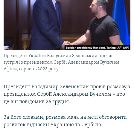
КИТАЙ.ВИКЛИКИ
МУЛЬТИМЕДІА
ФОТО
СПЕЦПРОЄКТИ
ПОДКАСТИ
Президент України Володимир Зеленський під час
зустрічі з президентом Сербії Александаром Вучичем,
КРИМ РЕАЛІЇ
Афіни, серпень 2023 року
РУС
УКР
Президент Володимир Зеленський провів розмову з
КТАТ
президентом Сербії Александаром Вучичем – про
це він повідомив 26 грудня.
ДОЛУЧАЙСЯ!
За його словами, розмова мала на меті обговорити
розвиток відносин Україною та Сербією.