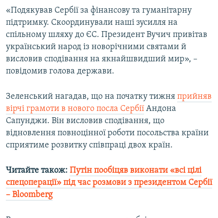
«Подякував Сербії за фінансову та гуманітарну
підтримку. Скоординували наші зусилля на
Усі сайти RFE/RL
спільному шляху до ЄС. Президент Вучич привітав
український народ із новорічними святами й
висловив сподівання на якнайшвидший мир», –
повідомив голова держави.
Зеленський нагадав, що на початку тижня
прийняв
вірчі грамоти в нового посла Сербії
Андона
Сапунджи. Він висловив сподівання, що
відновлення повноцінної роботи посольства країни
сприятиме розвитку співпраці двох країн.
Читайте також:
Путін пообіцяв виконати «всі цілі
спецоперації» під час розмови з президентом Сербії
– Bloomberg