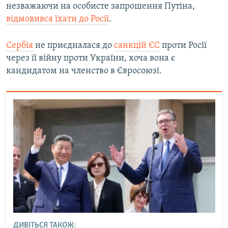
незважаючи на особисте запрошення Путіна,
відмовився їхати до Росії
.
Сербія
не приєдналася до
санкцій ЄС
проти Росії
через її війну проти України, хоча вона є
кандидатом на членство в Євросоюзі.
ДИВІТЬСЯ ТАКОЖ: