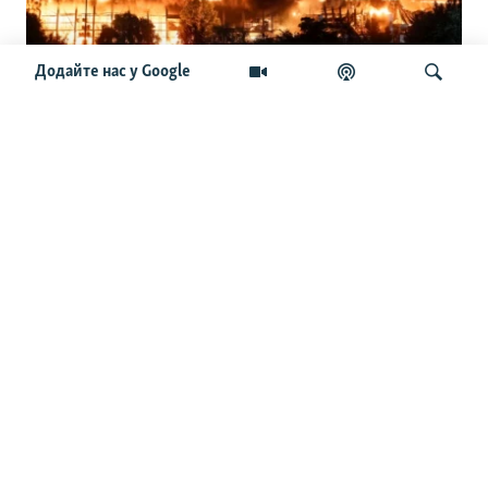
Додайте нас у Google
«Ракети проти балістики в партнерів
є». Дістануться й Україні?
Шукати
ОСТАННІ НОВИНИ
10:28
Очільник «Укрзалізниці» заявив про удар по вагону
біля вокзалу Лозової
10:21
Трамп заявив, що у США «величезна кількість
боєприпасів»