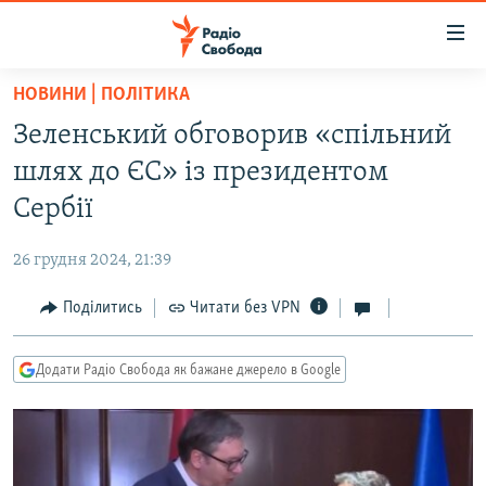
Доступність
посилання
Перейти
НОВИНИ | ПОЛІТИКА
до
РАДІО СВОБОДА – 70 РОКІВ
Зеленський обговорив «спільний
основного
ВСЕ ЗА ДОБУ
матеріалу
шлях до ЄС» із президентом
СТАТТІ
Перейти
Сербії
до
ВІЙНА
ПОЛІТИКА
основної
26 грудня 2024, 21:39
РОСІЙСЬКА «ФІЛЬТРАЦІЯ»
ЕКОНОМІКА
навігації
Перейти
Поділитись
Читати без VPN
ДОНБАС.РЕАЛІЇ
СУСПІЛЬСТВО
до
КРИМ.РЕАЛІЇ
КУЛЬТУРА
пошуку
Додати Радіо Свобода як бажане джерело в Google
ТИ ЯК?
СПОРТ
СХЕМИ
УКРАЇНА
ПРИАЗОВ’Я
СВІТ