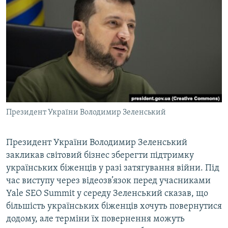
МУЛЬТИМЕДІА
ФОТО
СПЕЦПРОЄКТИ
ПОДКАСТИ
КРИМ РЕАЛІЇ
РУС
Президент України Володимир Зеленський
УКР
КТАТ
Президент України Володимир Зеленський
закликав світовий бізнес зберегти підтримку
українських біженців у разі затягування війни. Під
ДОЛУЧАЙСЯ!
час виступу через відеозв’язок перед учасниками
Yale SEO Summit у середу Зеленський сказав, що
більшість українських біженців хочуть повернутися
додому, але терміни їх повернення можуть