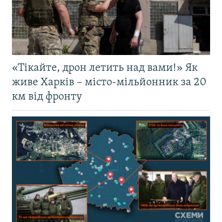
«Тікайте, дрон летить над вами!» Як
живе Харків – місто-мільйонник за 20
км від фронту