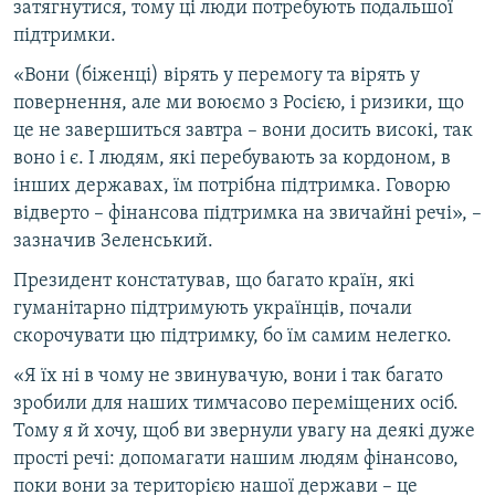
затягнутися, тому ці люди потребують подальшої
Усі сайти RFE/RL
підтримки.
«Вони (біженці) вірять у перемогу та вірять у
повернення, але ми воюємо з Росією, і ризики, що
це не завершиться завтра – вони досить високі, так
воно і є. І людям, які перебувають за кордоном, в
інших державах, їм потрібна підтримка. Говорю
відверто – фінансова підтримка на звичайні речі», –
зазначив Зеленський.
Президент констатував, що багато країн, які
гуманітарно підтримують українців, почали
скорочувати цю підтримку, бо їм самим нелегко.
«Я їх ні в чому не звинувачую, вони і так багато
зробили для наших тимчасово переміщених осіб.
Тому я й хочу, щоб ви звернули увагу на деякі дуже
прості речі: допомагати нашим людям фінансово,
поки вони за територією нашої держави – це