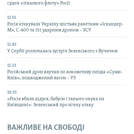
суден «тіньового флоту» Росії
11:55
Росія атакувала Україну шістьма ракетами «Іскандер-
М», С-400 та 151 ударним дроном – ЗСУ
11:45
У Сербії розпочалась зустріч Зеленського з Вучичем
11:23
Російський дрон влучив по локомотиву поїзда «Суми-
Київ», пошкоджений вагон – УЗ
10:55
«Росія вбила дідуся, бабусю і їхнього онука на
Київщині»: Зеленський про нічну атаку
ВАЖЛИВЕ НА СВОБОДІ