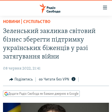
Доступність
посилання
Перейти
НОВИНИ | СУСПІЛЬСТВО
до
РАДІО СВОБОДА – 70 РОКІВ
Зеленський закликав світовий
основного
ВСЕ ЗА ДОБУ
матеріалу
бізнес зберегти підтримку
СТАТТІ
Перейти
українських біженців у разі
до
ВІЙНА
ПОЛІТИКА
затягування війни
основної
РОСІЙСЬКА «ФІЛЬТРАЦІЯ»
ЕКОНОМІКА
навігації
08 червня 2022, 21:41
Перейти
ДОНБАС.РЕАЛІЇ
СУСПІЛЬСТВО
до
Поділитись
Читати без VPN
КРИМ.РЕАЛІЇ
КУЛЬТУРА
пошуку
ТИ ЯК?
СПОРТ
Додати Радіо Свобода як бажане джерело в Google
СХЕМИ
УКРАЇНА
КИТАЙ.ВИКЛИКИ
СВІТ