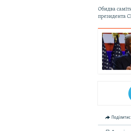
Обидва саміти
президента С
Поділитис