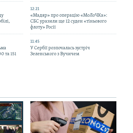
12:21
ду
«Мадяр» про операцію «МоЛоЧКа»:
білі,
СБС уразили ще 12 суден «тіньового
флоту» Росії
11:45
ьма
У Сербії розпочалась зустріч
0 та 151
Зеленського з Вучичем