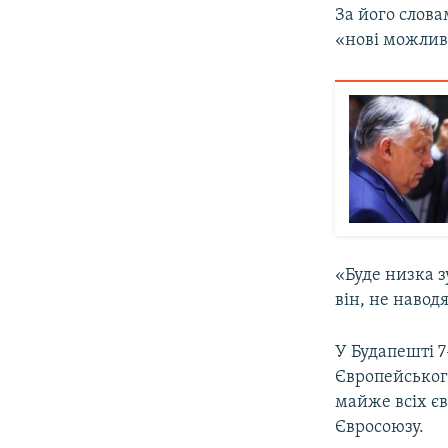
За його слова
«нові можливо
«Буде низка з
він, не навод
У Будапешті 7
Європейського
майже всіх єв
Євросоюзу.