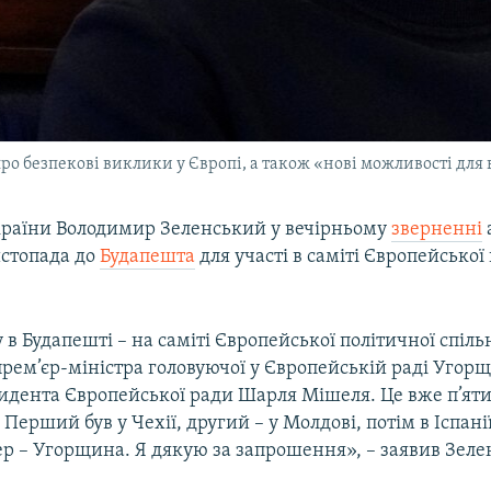
про безпекові виклики у Європі, а також «нові можливості для 
раїни Володимир Зеленський у вечірньому
зверненні
листопада до
Будапешта
для участі в саміті Європейської
у в Будапешті – на саміті Європейської політичної спіль
рем’єр-міністра головуючої у Європейській раді Угор
идента Європейської ради Шарля Мішеля. Це вже п’яти
 Перший був у Чехії, другий – у Молдові, потім в Іспані
ер – Угорщина. Я дякую за запрошення», – заявив Зеле