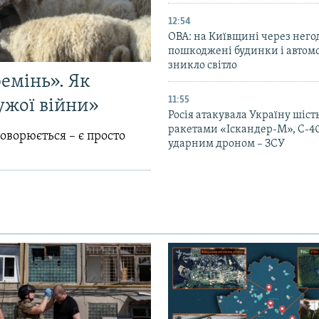
12:54
ОВА: на Київщині через него
пошкоджені будинки і автомо
зникло світло
емінь». Як
11:55
ужої війни»
Росія атакувала Україну шіст
ракетами «Іскандер-М», С-40
говорюється – є просто
ударним дроном – ЗСУ