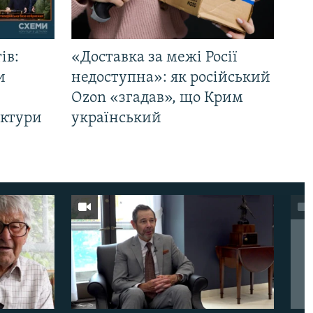
ів:
«Доставка за межі Росії
и
недоступна»: як російський
Ozon «згадав», що Крим
уктури
український