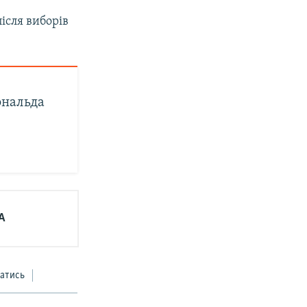
ісля виборів
ональда
А
атись