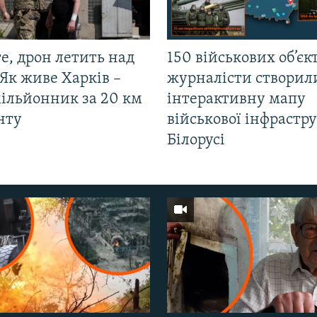
е, дрон летить над
150 військових об’єкт
Як живе Харків –
журналісти створил
мільйонник за 20 км
інтерактивну мапу
нту
військової інфрастр
Білорусі