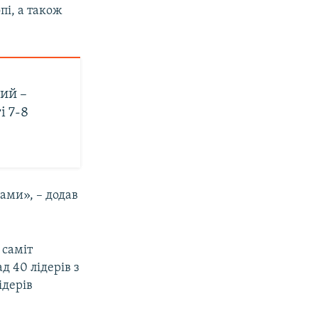
пі, а також
ий –
і 7-8
ами», – додав
 саміт
д 40 лідерів з
ідерів