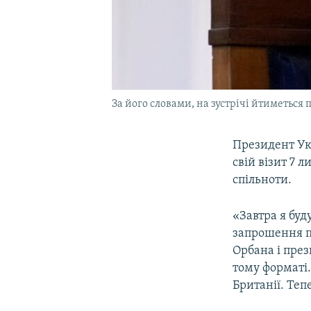
За його словами, на зустрічі йтиметься 
Президент Ук
свій візит 7 
спільноти.
«Завтра я буд
запрошення п
Орбана і през
тому форматі.
Британії. Теп