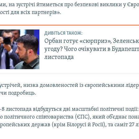
ми, на зустрічі йтиметься про безпекові виклики у Євро
сті для всіх партнерів».
ДИВІТЬСЯ ТАКОЖ:
Орбан готує «сюрприз», Зеленськ
угоду? Чого очікувати в Будапешт
листопада
устрічей, низка домовленостей із європейськими лідер
ячи подробиць.
-8 листопада відбудуться дві масштабні політичні події:
 політичного співтовариства (ЄПС), який об’єднає пона
ропейських держав (крім Білорусі й Росії), та саміт 27 л