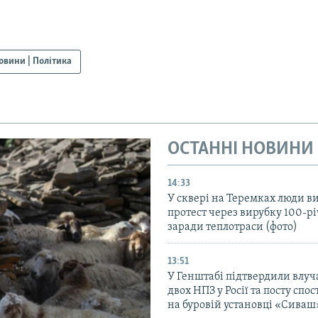
овини | Політика
ОСТАННІ НОВИНИ
14:33
У сквері на Теремках люди 
протест через вирубку 100-р
заради теплотраси (фото)
13:51
У Генштабі підтвердили влуч
двох НПЗ у Росії та посту сп
на буровій установці «Сиваш