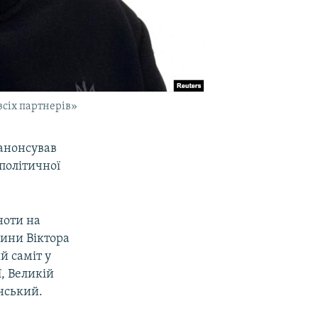
всіх партнерів»
анонсував
 політичної
ноти на
щини Віктора
й саміт у
ї, Великій
нський.