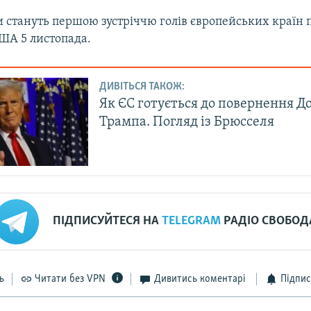
 стануть першою зустріччю голів європейських країн п
ША 5 листопада.
ДИВІТЬСЯ ТАКОЖ:
Як ЄС готується до повернення Д
Трампа. Погляд із Брюсселя
ПІДПИСУЙТЕСЯ НА
TELEGRAM
РАДІО СВОБОД
ь
Читати без VPN
Дивитись коментарі
Підпис