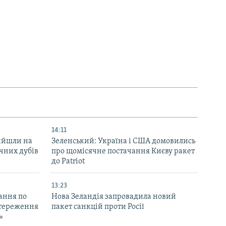
14:11
вийшли на
Зеленський: Україна і США домовились
ічних дубів
про щомісячне постачання Києву ракет
до Patriot
13:23
ання по
Нова Зеландія запровадила новий
остереження
пакет санкцій проти Росії
»