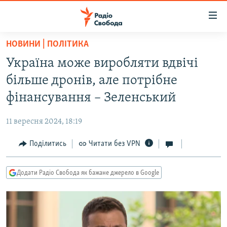
Доступність
посилання
Перейти
НОВИНИ | ПОЛІТИКА
до
РАДІО СВОБОДА – 70 РОКІВ
Україна може виробляти вдвічі
основного
ВСЕ ЗА ДОБУ
матеріалу
більше дронів, але потрібне
СТАТТІ
Перейти
фінансування – Зеленський
до
ВІЙНА
ПОЛІТИКА
основної
11 вересня 2024, 18:19
РОСІЙСЬКА «ФІЛЬТРАЦІЯ»
ЕКОНОМІКА
навігації
Перейти
Поділитись
Читати без VPN
ДОНБАС.РЕАЛІЇ
СУСПІЛЬСТВО
до
КРИМ.РЕАЛІЇ
КУЛЬТУРА
пошуку
Додати Радіо Свобода як бажане джерело в Google
ТИ ЯК?
СПОРТ
СХЕМИ
УКРАЇНА
КИТАЙ.ВИКЛИКИ
СВІТ