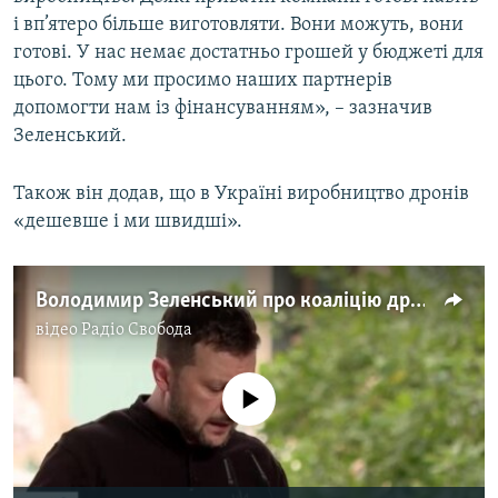
Усі сайти RFE/RL
і вп’ятеро більше виготовляти. Вони можуть, вони
готові. У нас немає достатньо грошей у бюджеті для
цього. Тому ми просимо наших партнерів
допомогти нам із фінансуванням», – зазначив
Зеленський.
Також він додав, що в Україні виробництво дронів
«дешевше і ми швидші».
Володимир Зеленський про коаліцію дронів (відео)
відео
Радіо Свобода
No media source currently available