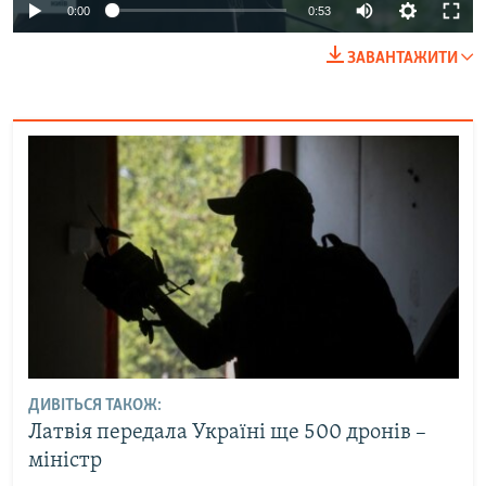
Auto
0:00
0:53
240p
ЗАВАНТАЖИТИ
360p
Auto
240p
360p
480p
480p
720p
720p
1080p
1080p
ДИВІТЬСЯ ТАКОЖ:
Латвія передала Україні ще 500 дронів –
міністр