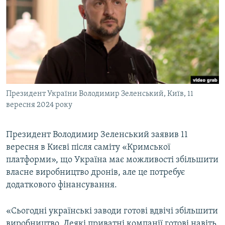
МУЛЬТИМЕДІА
ФОТО
СПЕЦПРОЄКТИ
ПОДКАСТИ
КРИМ РЕАЛІЇ
Президент України Володимир Зеленський, Київ, 11
РУС
вересня 2024 року
УКР
Президент Володимир Зеленський заявив 11
КТАТ
вересня в Києві після саміту «Кримської
платформи», що Україна має можливості збільшити
ДОЛУЧАЙСЯ!
власне виробництво дронів, але це потребує
додаткового фінансування.
«Сьогодні українські заводи готові вдвічі збільшити
виробництво. Деякі приватні компанії готові навіть