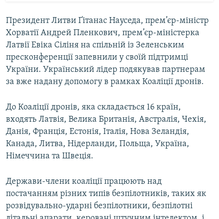
Президент Литви Ґітанас Науседа, прем’єр-міністр
Хорватії Андрей Пленкович, прем’єр-міністерка
Латвії Евіка Сіліня на спільній із Зеленським
пресконференції запевнили у своїй підтримці
України. Український лідер подякував партнерам
за вже надану допомогу в рамках Коаліції дронів.
До Коаліції дронів, яка складається 16 країн,
входять Латвія, Велика Британія, Австралія, Чехія,
Данія, Франція, Естонія, Італія, Нова Зеландія,
Канада, Литва, Нідерланди, Польща, Україна,
Німеччина та Швеція.
Держави-члени коаліції працюють над
постачанням різних типів безпілотників, таких як
розвідувально-ударні безпілотники, безпілотні
літальні апарати, керовані штучним інтелектом, і