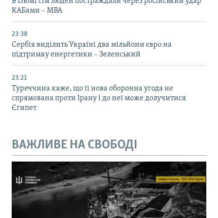
В Ізюмі сім людей постраждали через російський удар
КАБами – МВА
23:38
Сербія виділить Україні два мільйони євро на
підтримку енергетики – Зеленський
23:21
Туреччина каже, що її нова оборонна угода не
спрямована проти Ірану і до неї може долучитися
Єгипет
ВАЖЛИВЕ НА СВОБОДІ