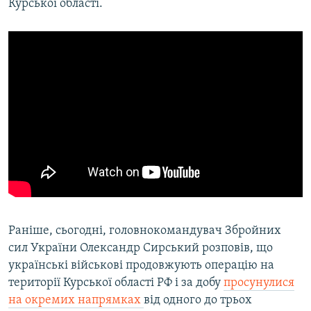
Курської області.
Раніше, сьогодні, головнокомандувач Збройних
сил України Олександр Сирський розповів, що
українські військові продовжують операцію на
території Курської області РФ і за добу
просунулися
на окремих напрямках
від одного до трьох