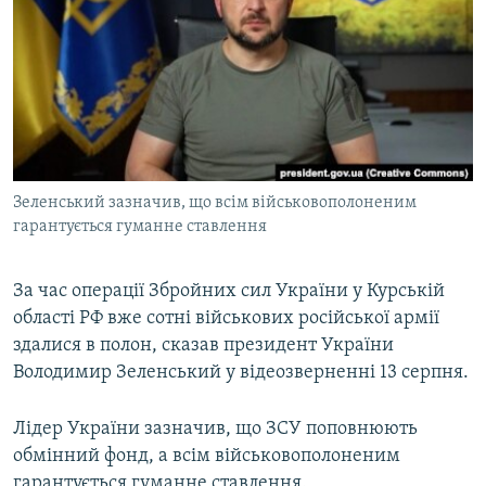
МУЛЬТИМЕДІА
ФОТО
СПЕЦПРОЄКТИ
ПОДКАСТИ
КРИМ РЕАЛІЇ
Зеленський зазначив, що всім військовополоненим
РУС
гарантується гуманне ставлення
УКР
За час операції Збройних сил України у Курській
КТАТ
області РФ вже сотні військових російської армії
здалися в полон, сказав президент України
ДОЛУЧАЙСЯ!
Володимир Зеленський у відеозверненні 13 серпня.
Лідер України зазначив, що ЗСУ поповнюють
обмінний фонд, а всім військовополоненим
гарантується гуманне ставлення.