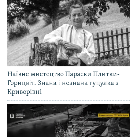
Наївне мистецтво Параски Плитки-
Горицвіт. Знана і незнана гуцулка з
Криворівні