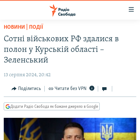
Доступність
посилання
Перейти
НОВИНИ | ПОДІЇ
до
РАДІО СВОБОДА – 70 РОКІВ
Сотні військових РФ здалися в
основного
ВСЕ ЗА ДОБУ
матеріалу
полон у Курській області –
СТАТТІ
Перейти
Зеленський
до
ВІЙНА
ПОЛІТИКА
основної
13 серпня 2024, 20:42
РОСІЙСЬКА «ФІЛЬТРАЦІЯ»
ЕКОНОМІКА
навігації
Перейти
Поділитись
Читати без VPN
ДОНБАС.РЕАЛІЇ
СУСПІЛЬСТВО
до
КРИМ.РЕАЛІЇ
КУЛЬТУРА
пошуку
Додати Радіо Свобода як бажане джерело в Google
ТИ ЯК?
СПОРТ
СХЕМИ
УКРАЇНА
КИТАЙ.ВИКЛИКИ
СВІТ