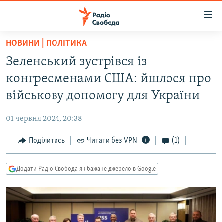
Доступність
посилання
Перейти
НОВИНИ | ПОЛІТИКА
до
РАДІО СВОБОДА – 70 РОКІВ
Зеленський зустрівся із
основного
ВСЕ ЗА ДОБУ
матеріалу
конгресменами США: йшлося про
СТАТТІ
Перейти
військову допомогу для України
до
ВІЙНА
ПОЛІТИКА
основної
01 червня 2024, 20:38
РОСІЙСЬКА «ФІЛЬТРАЦІЯ»
ЕКОНОМІКА
навігації
Перейти
Поділитись
Читати без VPN
(1)
ДОНБАС.РЕАЛІЇ
СУСПІЛЬСТВО
до
КРИМ.РЕАЛІЇ
КУЛЬТУРА
пошуку
Додати Радіо Свобода як бажане джерело в Google
ТИ ЯК?
СПОРТ
СХЕМИ
УКРАЇНА
КИТАЙ.ВИКЛИКИ
СВІТ