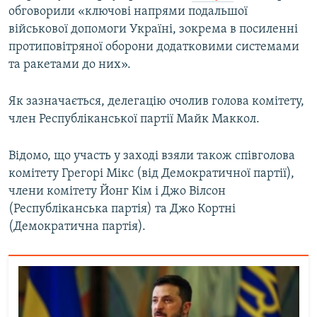
обговорили «ключові напрями подальшої
Усі сайти RFE/RL
військової допомоги Україні, зокрема в посиленні
протиповітряної оборони додатковими системами
та ракетами до них».
Як зазначається, делегацію очолив голова комітету,
член Республіканської партії Майк Маккол.
Відомо, що участь у заході взяли також співголова
комітету Грегорі Мікс (від Демократичної партії),
члени комітету Йонг Кім і Джо Вілсон
(Республіканська партія) та Джо Кортні
(Демократична партія).