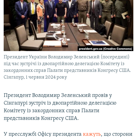
МУЛЬТИМЕДІА
ФОТО
СПЕЦПРОЄКТИ
ПОДКАСТИ
КРИМ РЕАЛІЇ
Президент України Володимир Зеленський (посередині)
РУС
під час зустрічі із двопартійною делегацією Комітету із
закордонних справ Палати представників Конгресу США.
УКР
Сінгапур, 1 червня 2024 року
КТАТ
Президент Володимир Зеленський провів у
ДОЛУЧАЙСЯ!
Сінгапурі зустріч із двопартійною делегацією
Комітету із закордонних справ Палати
представників Конгресу США.
У пресслужбі Офісу президента
кажуть
, що сторони