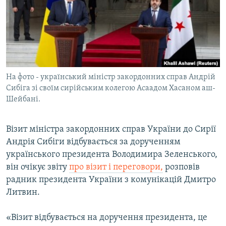
КИТАЙ.ВИКЛИКИ
МУЛЬТИМЕДІА
ФОТО
СПЕЦПРОЄКТИ
На фото - український міністр закордонних справ Андрій
ПОДКАСТИ
Сибіга зі своїм сирійським колегою Асаадом Хасаном аш-
Шейбані.
КРИМ РЕАЛІЇ
РУС
Візит міністра закордонних справ України до Сирії
УКР
Андрія Сибіги відбувається за дорученням
українського президента Володимира Зеленського,
КТАТ
він очікує звіту
про візит і переговори,
розповів
радник президента України з комунікацій Дмитро
ДОЛУЧАЙСЯ!
Литвин.
«Візит відбувається на доручення президента, це