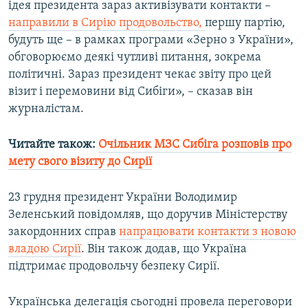
ідея президента зараз активізувати контакти –
направили в Сирію продовольство,
першу партію,
Усі сайти RFE/RL
будуть ще – в рамках програми «Зерно з України»,
обговорюємо деякі чутливі питання, зокрема
політичні. Зараз президент чекає звіту про цей
візит і перемовини від Сибіги», – сказав він
журналістам.
Читайте також:
Очільник МЗС Сибіга розповів про
мету свого візиту до Сирії
23 грудня президент України Володимир
Зеленський повідомляв, що доручив Міністерству
закордонних справ
напрацювати контакти з новою
владою Сирії
. Він також додав, що Україна
підтримає продовольчу безпеку Сирії.
Українська делегація сьогодні провела переговори