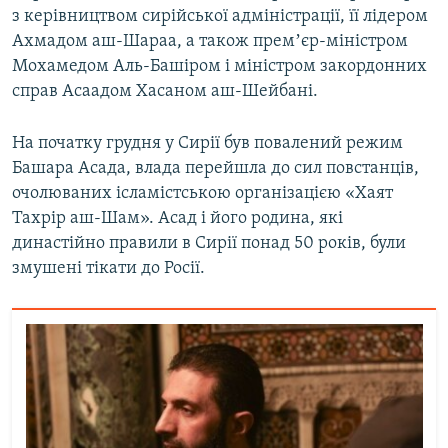
з керівництвом сирійської адміністрації, її лідером
Ахмадом аш-Шараа, а також премʼєр-міністром
Мохамедом Аль-Башіром і міністром закордонних
справ Асаадом Хасаном аш-Шейбані.
На початку грудня у Сирії був повалений режим
Башара Асада, влада перейшла до сил повстанців,
очолюваних ісламістською організацією «Хаят
Тахрір аш-Шам». Асад і його родина, які
династійно правили в Сирії понад 50 років, були
змушені тікати до Росії.