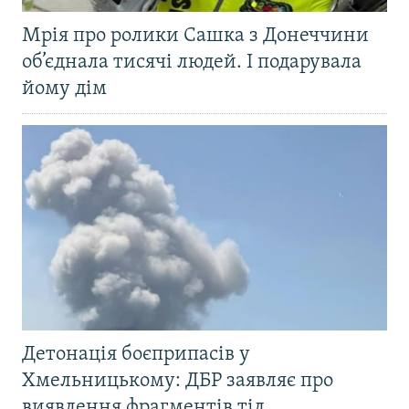
Мрія про ролики Сашка з Донеччини
об’єднала тисячі людей. І подарувала
йому дім
Детонація боєприпасів у
Хмельницькому: ДБР заявляє про
виявлення фрагментів тіл