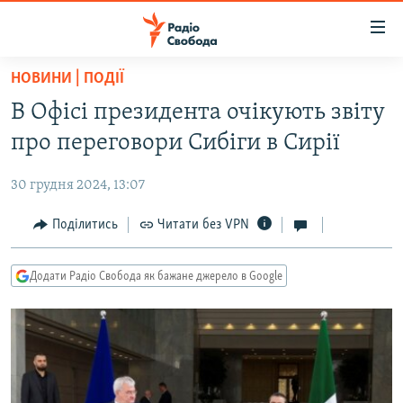
Доступність
посилання
Перейти
НОВИНИ | ПОДІЇ
до
РАДІО СВОБОДА – 70 РОКІВ
В Офісі президента очікують звіту
основного
ВСЕ ЗА ДОБУ
матеріалу
про переговори Сибіги в Сирії
СТАТТІ
Перейти
до
30 грудня 2024, 13:07
ВІЙНА
ПОЛІТИКА
основної
РОСІЙСЬКА «ФІЛЬТРАЦІЯ»
Поділитись
Читати без VPN
ЕКОНОМІКА
навігації
Перейти
ДОНБАС.РЕАЛІЇ
СУСПІЛЬСТВО
до
Додати Радіо Свобода як бажане джерело в Google
КРИМ.РЕАЛІЇ
КУЛЬТУРА
пошуку
ТИ ЯК?
СПОРТ
СХЕМИ
УКРАЇНА
ПРИАЗОВ’Я
СВІТ