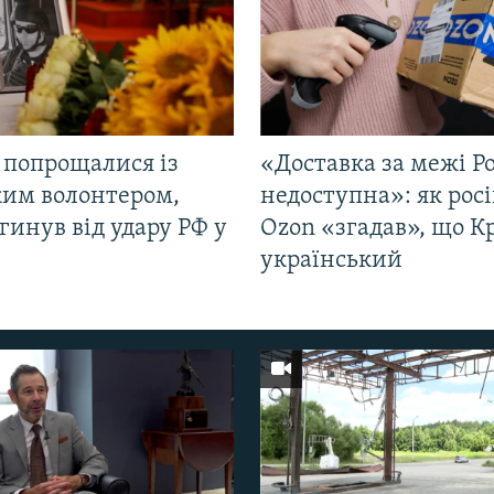
 попрощалися із
«Доставка за межі Ро
ким волонтером,
недоступна»: як рос
гинув від удару РФ у
Ozon «згадав», що 
і
український