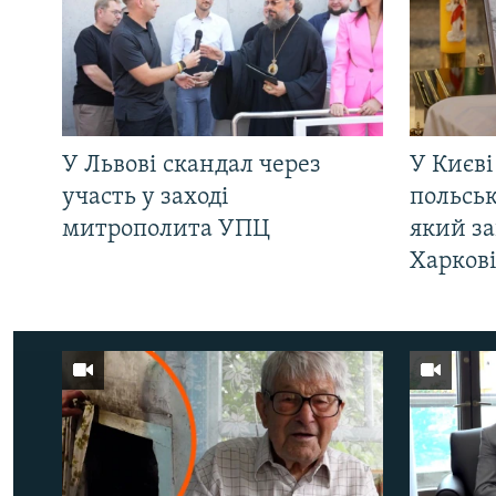
У Львові скандал через
У Києві
участь у заході
польсь
митрополита УПЦ
який за
Харков