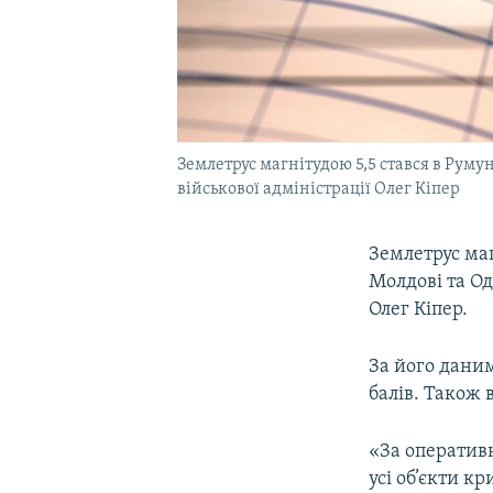
Землетрус магнітудою 5,5 стався в Руму
військової адміністрації Олег Кіпер
Землетрус маг
Молдові та О
Олег Кіпер.
За його даним
балів. Також 
«За оператив
усі об’єкти 