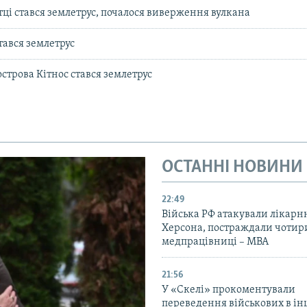
тці стався землетрус, почалося виверження вулкана
тався землетрус
острова Кітнос стався землетрус
ОСТАННІ НОВИНИ
22:49
Війська РФ атакували лікарн
Херсона, постраждали чотир
медпрацівниці – МВА
21:56
У «Скелі» прокоментували
переведення військових в ін