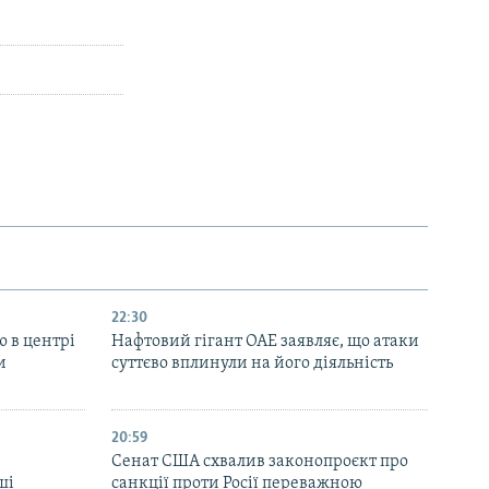
22:30
ю в центрі
Нафтовий гігант ОАЕ заявляє, що атаки
и
суттєво вплинули на його діяльність
20:59
Cенат США схвалив законопроєкт про
ші
санкції проти Росії переважною