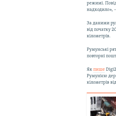
режимі. Повід
надходило», –
За даними ру
від початку 2
кілометрів.
Румунські ря
повторні пош
Як
пише
Digi2
Румунією держ
кілометрів ві