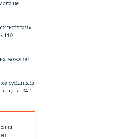
омоги не
айсильнішим»
а 140
 на можливі
ож сусідніх із
са, що за 340
исяча
ні –