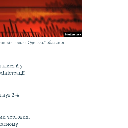
зповів голова Одеської обласної
валися й у
міністрації
ягнув 2-4
ми чергових,
штатному