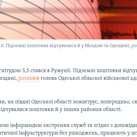
нії. Підземні поштовхи відчувалися й у Молдові та Одещині, ро
нітудою 5,5 стався в Румунії. Підземні поштовхи відчу
дещині,
розповів
голова Одеської обласної військової ад
и, на півдні Одеської області землетрус, попередньо, с
відчувалися поштовхи й у інших районах області.
ною інформацією екстрених служб та згідно з доповідя
критичної інфраструктури без ушкоджень, працюють у 