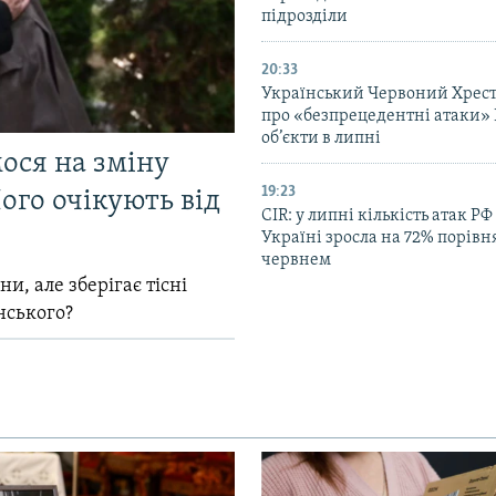
підрозділи
20:33
Український Червоний Хрест
про «безпрецедентні атаки» 
об’єкти в липні
мося на зміну
19:23
ого очікують від
CIR: у липні кількість атак РФ
Україні зросла на 72% порівн
червнем
и, але зберігає тісні
нського?