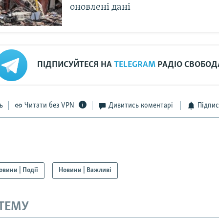
оновлені дані
ПІДПИСУЙТЕСЯ НА
TELEGRAM
РАДІО СВОБОД
ь
Читати без VPN
Дивитись коментарі
Підпис
овини | Події
Новини | Важливі
 ТЕМУ