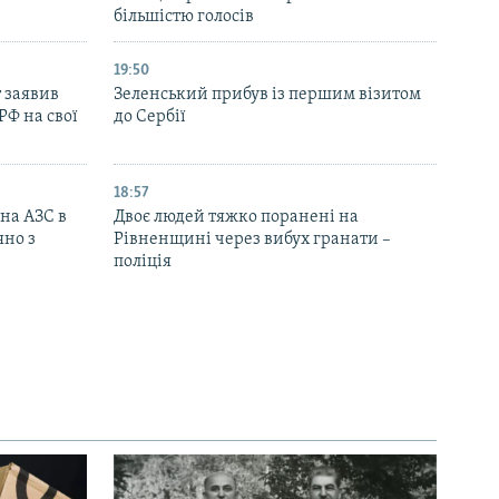
більшістю голосів
19:50
 заявив
Зеленський прибув із першим візитом
РФ на свої
до Сербії
18:57
 на АЗС в
Двоє людей тяжко поранені на
яно з
Рівненщині через вибух гранати –
поліція