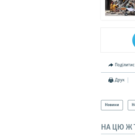
Поділитис
Друк
Новини
Н
НА ЦЮ Ж