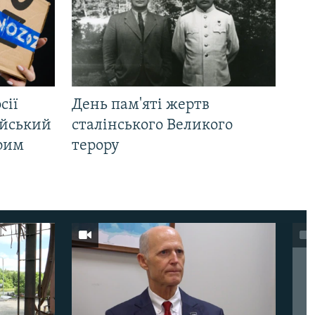
сії
День пам'яті жертв
ійський
сталінського Великого
Крим
терору