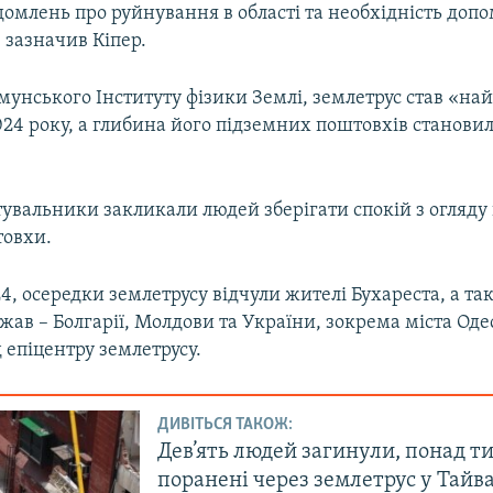
омлень про руйнування в області та необхідність доп
 зазначив Кіпер.
мунського Інституту фізики Землі, землетрус став «н
024 року, а глибина його підземних поштовхів становил
тувальники закликали людей зберігати спокій з огляду
товхи.
4, осередки землетрусу відчули жителі Бухареста, а так
ав – Болгарії, Молдови та України, зокрема міста Оде
д епіцентру землетрусу.
ДИВІТЬСЯ ТАКОЖ:
Дев’ять людей загинули, понад т
поранені через землетрус у Тайва