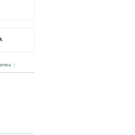
А
атись