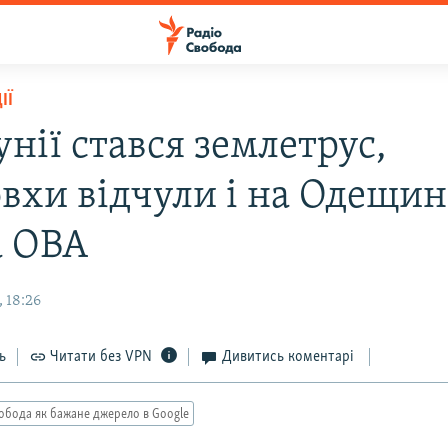
ІЇ
нії стався землетрус,
вхи відчули і на Одещин
а ОВА
 18:26
ь
Читати без VPN
Дивитись коментарі
обода як бажане джерело в Google