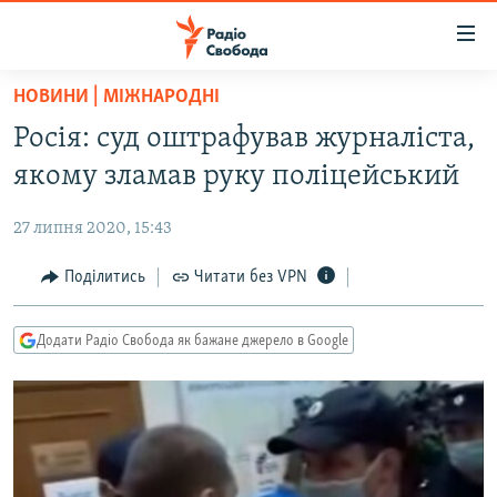
Доступність
посилання
Перейти
НОВИНИ | МІЖНАРОДНІ
до
РАДІО СВОБОДА – 70 РОКІВ
Росія: суд оштрафував журналіста,
основного
ВСЕ ЗА ДОБУ
матеріалу
якому зламав руку поліцейський
СТАТТІ
Перейти
до
27 липня 2020, 15:43
ВІЙНА
ПОЛІТИКА
основної
РОСІЙСЬКА «ФІЛЬТРАЦІЯ»
Поділитись
Читати без VPN
ЕКОНОМІКА
навігації
Перейти
ДОНБАС.РЕАЛІЇ
СУСПІЛЬСТВО
до
Додати Радіо Свобода як бажане джерело в Google
КРИМ.РЕАЛІЇ
КУЛЬТУРА
пошуку
ТИ ЯК?
СПОРТ
СХЕМИ
УКРАЇНА
КИТАЙ.ВИКЛИКИ
СВІТ