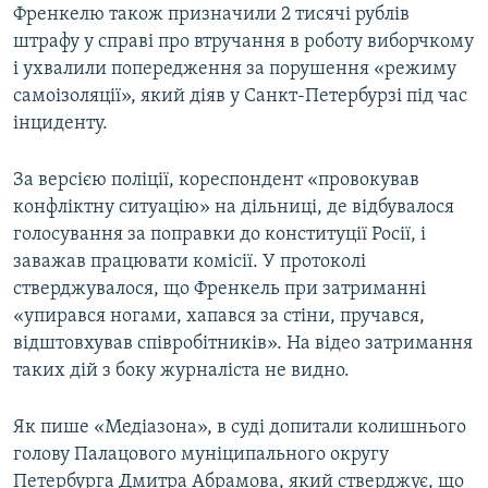
Френкелю також призначили 2 тисячі рублів
Усі сайти RFE/RL
штрафу у справі про втручання в роботу виборчкому
і ухвалили попередження за порушення «режиму
самоізоляції», який діяв у Санкт-Петербурзі під час
інциденту.
За версією поліції, кореспондент «провокував
конфліктну ситуацію» на дільниці, де відбувалося
голосування за поправки до конституції Росії, і
заважав працювати комісії. У протоколі
стверджувалося, що Френкель при затриманні
«упирався ногами, хапався за стіни, пручався,
відштовхував співробітників». На відео затримання
таких дій з боку журналіста не видно.
Як пише «Медіазона», в суді допитали колишнього
голову Палацового муніципального округу
Петербурга Дмитра Абрамова, який стверджує, що