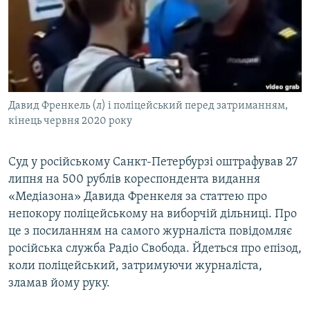
МУЛЬТИМЕДІА
ФОТО
СПЕЦПРОЄКТИ
ПОДКАСТИ
Давид Френкель (л) і поліцейський перед затриманням,
кінець червня 2020 року
КРИМ РЕАЛІЇ
РУС
Суд у російському Санкт-Петербурзі оштрафував 27
УКР
липня на 500 рублів кореспондента видання
КТАТ
«Медіазона» Давида Френкеля за статтею про
непокору поліцейському на виборчій дільниці. Про
ДОЛУЧАЙСЯ!
це з посиланням на самого журналіста повідомляє
російська служба Радіо Свобода. Йдеться про епізод,
коли поліцейський, затримуючи журналіста,
зламав йому руку.