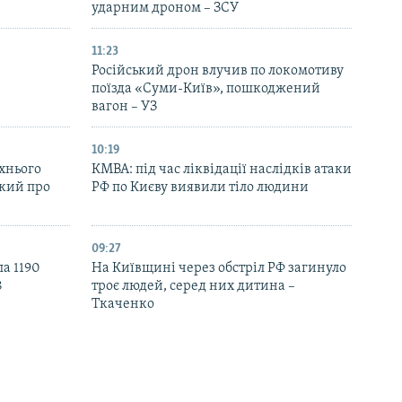
ударним дроном – ЗСУ
11:23
Російський дрон влучив по локомотиву
поїзда «Суми-Київ», пошкоджений
вагон – УЗ
10:19
їхнього
КМВА: під час ліквідації наслідків атаки
ький про
РФ по Києву виявили тіло людини
09:27
ла 1190
На Київщині через обстріл РФ загинуло
8
троє людей, серед них дитина –
Ткаченко