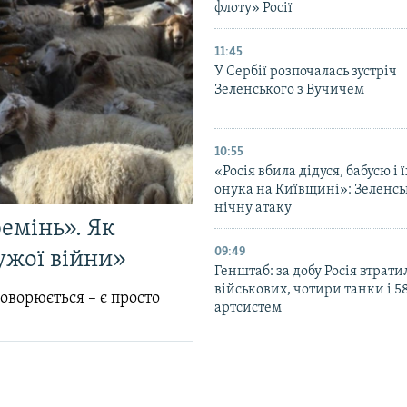
флоту» Росії
11:45
У Сербії розпочалась зустріч
Зеленського з Вучичем
10:55
«Росія вбила дідуся, бабусю і 
онука на Київщині»: Зеленс
нічну атаку
емінь». Як
09:49
ужої війни»
Генштаб: за добу Росія втрати
військових, чотири танки і 5
говорюється – є просто
артсистем