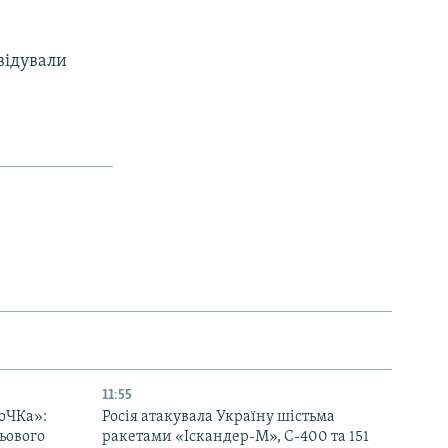
відували
11:55
оЧКа»:
Росія атакувала Україну шістьма
ьового
ракетами «Іскандер-М», С-400 та 151