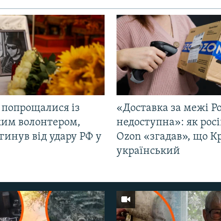
 попрощалися із
«Доставка за межі Ро
ким волонтером,
недоступна»: як рос
гинув від удару РФ у
Ozon «згадав», що 
і
український