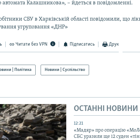
 автомата Калашникова», − йдеться в повідомленні.
обітники СБУ в Харківській області повідомили, що лік
ування угруповання «ДНР»
ь
Читати без VPN
Підписатись
Друк
овини | Політика
Новини | Суспільство
ОСТАННІ НОВИНИ
12:21
«Мадяр» про операцію «МоЛ
СБС уразили ще 12 суден «тін