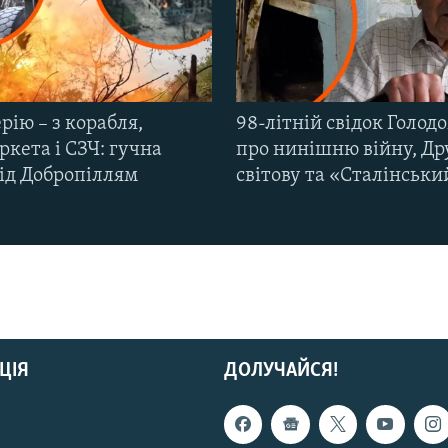
рію – з корабля,
98-літній свідок Голод
кета і СЗЧ: гучна
про нинішню війну, Др
під Добропіллям
світову та «Сталінськи
ЦІЯ
ДОЛУЧАЙСЯ!