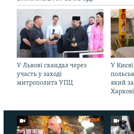
У Львові скандал через
У Києві
участь у заході
польсь
митрополита УПЦ
який за
Харков