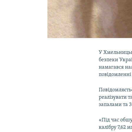
У Хмельницьк
безпеки Укра
намагався нал
повідомленні
Повідомляєтьс
реалізувати т
запалами та 35
«Під час обш
калібру 7,62 