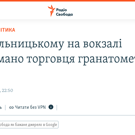
ЛІТИКА
льницькому на вокзалі
мано торговця гранатом
, 22:50
ь
Читати без VPN
обода як бажане джерело в Google