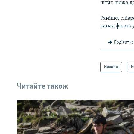
штик-ножа до
Раніше, співр
канал фінанс
Поділитис
Новини
Н
Читайте також