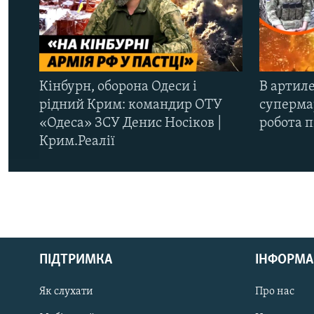
Кінбурн, оборона Одеси і
В артиле
рідний Крим: командир ОТУ
супермар
«Одеса» ЗСУ Денис Носіков |
робота 
Крим.Реалії
КРИМ РЕАЛІЇ
РУС
ПІДТРИМКА
ІНФОРМА
УКР
КТАТ
Як слухати
Про нас