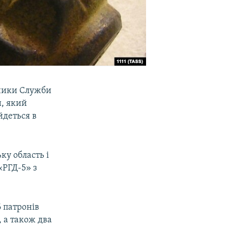
тники Служби
и, який
йдеться в
ку область і
«РГД-5» з
 патронів
, а також два