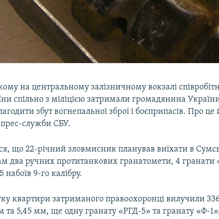
ому на центральному залізничному вокзалі співробі
їни спільно з міліцією затримали громадянина Україн
агодити збут вогнепальної зброї і боєприпасів. Про це 
 прес-служби СБУ.
я, що 22-річний зловмисник планував виїхати в Сумсь
ам два ручних протитанкових гранатомети, 4 гранати 
 набоїв 9-го калібру.
уку квартири затриманого правоохоронці вилучили 336
мм та 5,45 мм, ще одну гранату «РГД-5» та гранату «Ф-1»