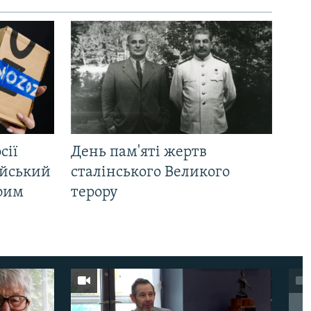
сії
День пам'яті жертв
ійський
сталінського Великого
Крим
терору