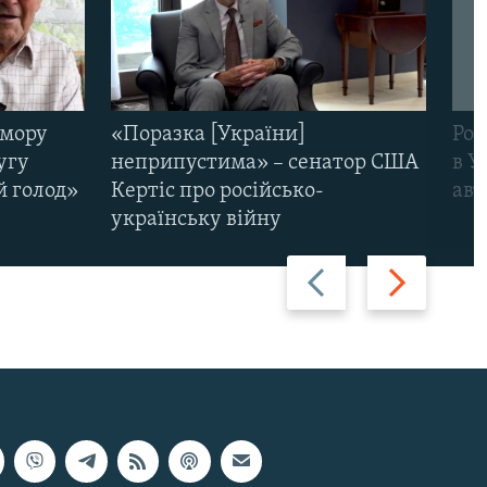
омору
«Поразка [України]
Рос
угу
неприпустима» – сенатор США
в У
й голод»
Кертіс про російсько-
авт
українську війну
Назад
Вперед