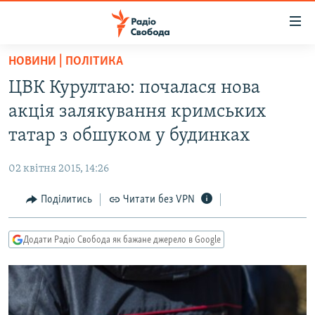
Доступність
посилання
Перейти
НОВИНИ | ПОЛІТИКА
до
РАДІО СВОБОДА – 70 РОКІВ
ЦВК Курултаю: почалася нова
основного
ВСЕ ЗА ДОБУ
матеріалу
акція залякування кримських
СТАТТІ
Перейти
татар з обшуком у будинках
до
ВІЙНА
ПОЛІТИКА
основної
02 квітня 2015, 14:26
РОСІЙСЬКА «ФІЛЬТРАЦІЯ»
ЕКОНОМІКА
навігації
Перейти
Поділитись
Читати без VPN
ДОНБАС.РЕАЛІЇ
СУСПІЛЬСТВО
до
КРИМ.РЕАЛІЇ
КУЛЬТУРА
пошуку
Додати Радіо Свобода як бажане джерело в Google
ТИ ЯК?
СПОРТ
СХЕМИ
УКРАЇНА
КИТАЙ.ВИКЛИКИ
СВІТ