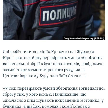
МУЛЬТИМЕДІА
ФОТО
СПЕЦПРОЄКТИ
ПОДКАСТИ
КРИМ РЕАЛІЇ
РУС
Співробітники «поліції» Криму в селі Журавки
Кіровського району перевіряють умови зберігання
УКР
вогнепальної зброї в будинках жителів, повідомляє
КТАТ
активіст кримськотатарського руху, глава
Центрвиборчкому Курултаю Заїр Смедляєв.
ДОЛУЧАЙСЯ!
«У селі перевіряють умови зберігання вогнепальної
зброї у тих, у кого вона є. Найцікавіше, що
одночасно з цим шукають викрадений мотоцикл, у
будинках, в шафах, комодах і комп’ютерах з