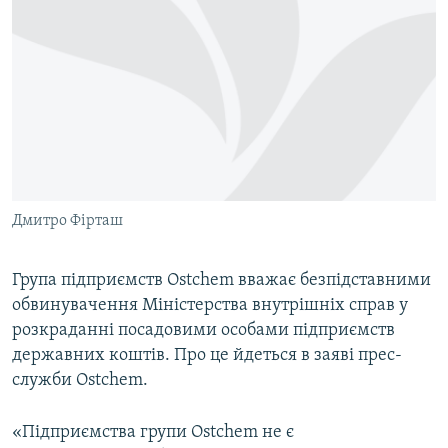
МУЛЬТИМЕДІА
ФОТО
СПЕЦПРОЄКТИ
ПОДКАСТИ
КРИМ РЕАЛІЇ
РУС
Дмитро Фірташ
УКР
КТАТ
Група підприємств Ostchem вважає безпідставними
обвинувачення Міністерства внутрішніх справ у
розкраданні посадовими особами підприємств
ДОЛУЧАЙСЯ!
державних коштів. Про це йдеться в заяві прес-
служби Ostchem.
«Підприємства групи Ostchem не є