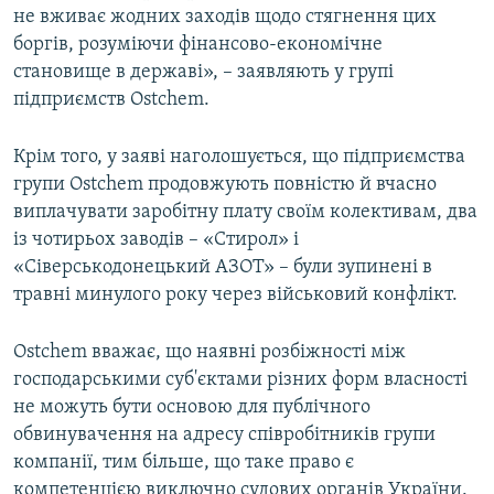
не вживає жодних заходів щодо стягнення цих
боргів, розуміючи фінансово-економічне
становище в державі», – заявляють у групі
підприємств Ostchem.
Крім того, у заяві наголошується, що підприємства
групи Ostchem продовжують повністю й вчасно
виплачувати заробітну плату своїм колективам, два
із чотирьох заводів – «Стирол» і
«Сіверськодонецький АЗОТ» – були зупинені в
травні минулого року через військовий конфлікт.
Ostchem вважає, що наявні розбіжності між
господарськими суб'єктами різних форм власності
не можуть бути основою для публічного
обвинувачення на адресу співробітників групи
компанії, тим більше, що таке право є
компетенцією виключно судових органів України.