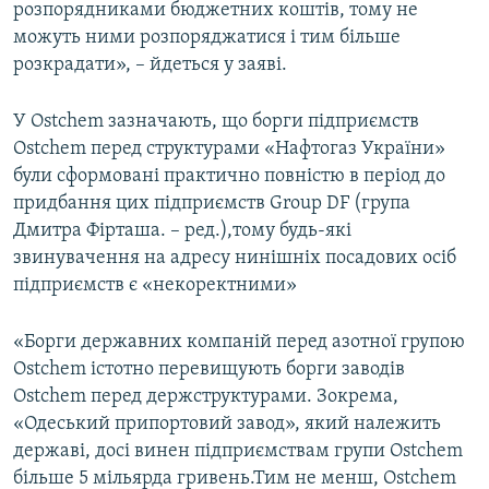
розпорядниками бюджетних коштів, тому не
Усі сайти RFE/RL
можуть ними розпоряджатися і тим більше
розкрадати», – йдеться у заяві.
У Ostchem зазначають, що борги підприємств
Ostchem перед структурами «Нафтогаз України»
були сформовані практично повністю в період до
придбання цих підприємств Group DF (група
Дмитра Фірташа. – ред.),тому будь-які
звинувачення на адресу нинішніх посадових осіб
підприємств є «некоректними»
«Борги державних компаній перед азотної групою
Ostchem істотно перевищують борги заводів
Ostchem перед держструктурами. Зокрема,
«Одеський припортовий завод», який належить
державі, досі винен підприємствам групи Ostchem
більше 5 мільярда гривень.Тим не менш, Ostchem