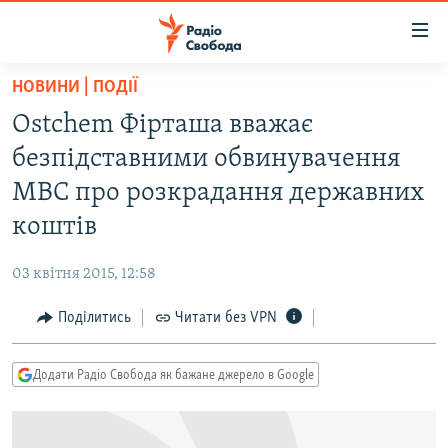
Доступність
посилання
Перейти
НОВИНИ | ПОДІЇ
до
РАДІО СВОБОДА – 70 РОКІВ
Ostchem Фірташа вважає
основного
ВСЕ ЗА ДОБУ
матеріалу
безпідставними обвинувачення
СТАТТІ
Перейти
МВС про розкрадання державних
до
ВІЙНА
ПОЛІТИКА
коштів
основної
РОСІЙСЬКА «ФІЛЬТРАЦІЯ»
ЕКОНОМІКА
навігації
03 квітня 2015, 12:58
Перейти
ДОНБАС.РЕАЛІЇ
СУСПІЛЬСТВО
до
Поділитись
Читати без VPN
КРИМ.РЕАЛІЇ
КУЛЬТУРА
пошуку
ТИ ЯК?
СПОРТ
Додати Радіо Свобода як бажане джерело в Google
СХЕМИ
УКРАЇНА
КИТАЙ.ВИКЛИКИ
СВІТ