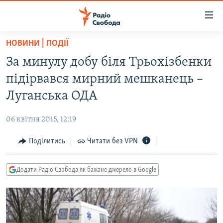
Доступність
посилання
Перейти
НОВИНИ | ПОДІЇ
до
РАДІО СВОБОДА – 70 РОКІВ
За минулу добу біля Трьохізбенки
основного
ВСЕ ЗА ДОБУ
матеріалу
підірвався мирний мешканець –
СТАТТІ
Перейти
Луганська ОДА
до
ВІЙНА
ПОЛІТИКА
основної
06 квітня 2015, 12:19
РОСІЙСЬКА «ФІЛЬТРАЦІЯ»
ЕКОНОМІКА
навігації
Перейти
Поділитись
Читати без VPN
ДОНБАС.РЕАЛІЇ
СУСПІЛЬСТВО
до
КРИМ.РЕАЛІЇ
КУЛЬТУРА
пошуку
Додати Радіо Свобода як бажане джерело в Google
ТИ ЯК?
СПОРТ
СХЕМИ
УКРАЇНА
КИТАЙ.ВИКЛИКИ
СВІТ