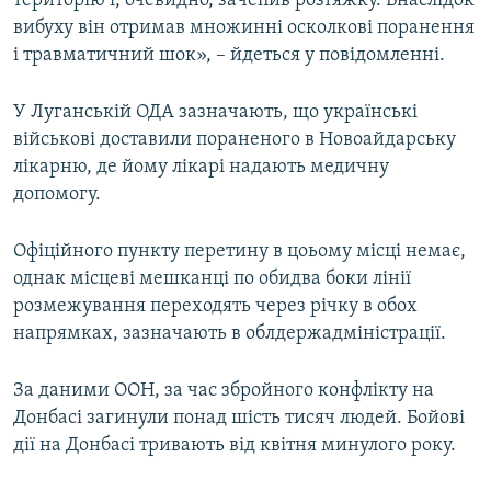
територію і, очевидно, зачепив розтяжку. Внаслідок
Усі сайти RFE/RL
вибуху він отримав множинні осколкові поранення
і травматичний шок», – йдеться у повідомленні.
У Луганській ОДА зазначають, що українські
військові доставили пораненого в Новоайдарську
лікарню, де йому лікарі надають медичну
допомогу.
Офіційного пункту перетину в цоьому місці немає,
однак місцеві мешканці по обидва боки лінії
розмежування переходять через річку в обох
напрямках, зазначають в облдержадміністрації.
За даними ООН, за час збройного конфлікту на
Донбасі загинули понад шість тисяч людей. Бойові
дії на Донбасі тривають від квітня минулого року.