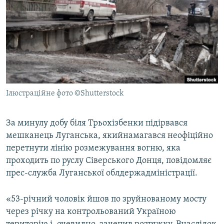
МУЛЬТИМЕДІА
ФОТО
СПЕЦПРОЄКТИ
ПОДКАСТИ
КРИМ РЕАЛІЇ
Ілюстраційне фото ©Shutterstock
РУС
УКР
За минулу добу біля Трьохізбенки підірвався
мешканець Луганська, якийнамагався неофіційно
КТАТ
перетнути лінію розмежування вогню, яка
проходить по руслу Сіверського Донця, повідомляє
ДОЛУЧАЙСЯ!
прес-служба Луганської облдержадміністрації.
«53-річний чоловік йшов по зруйнованому мосту
через річку на контрольований Україною