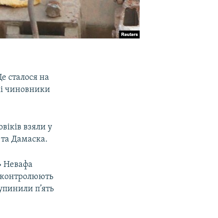
е сталося на
ькі чиновники
овіків взяли у
 та Дамаска.
» Невафа
во контролюють
упинили п’ять