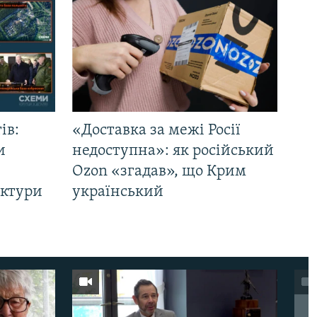
ів:
«Доставка за межі Росії
и
недоступна»: як російський
Ozon «згадав», що Крим
уктури
український