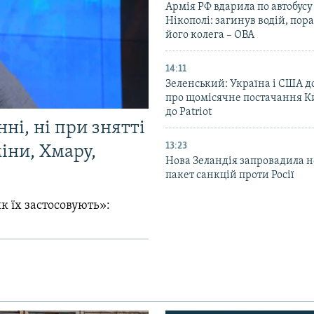
Армія РФ вдарила по автобусу
Нікополі: загинув водій, по
його колега – ОВА
14:11
Зеленський: Україна і США 
про щомісячне постачання К
до Patriot
ні, ні при знятті
13:23
міни, Хмару,
Нова Зеландія запровадила 
пакет санкцій проти Росії
к їх застосовують»: