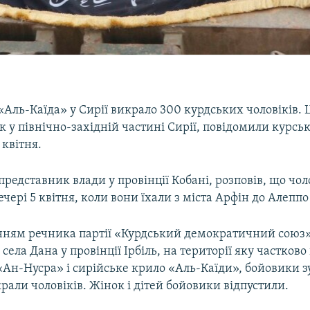
Аль-Каїда» у Сирії викрало 300 курдських чоловіків. Ц
к у північно-західній частині Сирії, повідомили курс
 квітня.
 представник влади у провінції Кобані, розповів, що чол
чері 5 квітня, коли вони їхали з міста Арфін до Алеппо
нням речника партії «Курдський демократичний союз
я села Дана у провінції Ірбіль, на території яку частко
«Ан-Нусра» і сирійське крило «Аль-Каїди», бойовики з
икрали чоловіків. Жінок і дітей бойовики відпустили.