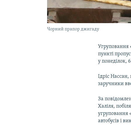
Чорний прапор джигаду
Угруповання «
пункті пропус
у понеділок, 6
Ідріс Нассан,
заручники вве
За повідомле
Халіля, побіл
угруповання 
автобусів і в