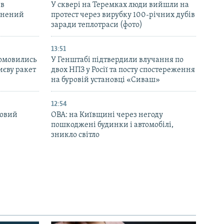
 в
У сквері на Теремках люди вийшли на
ранений
протест через вирубку 100-річних дубів
заради теплотраси (фото)
13:51
домовились
У Генштабі підтвердили влучання по
иєву ракет
двох НПЗ у Росії та посту спостереження
на буровій установці «Сиваш»
12:54
новий
ОВА: на Київщині через негоду
пошкоджені будинки і автомобілі,
зникло світло