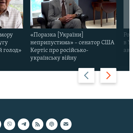
омору
«Поразка [України]
Рос
угу
неприпустима» – сенатор США
в У
й голод»
Кертіс про російсько-
авт
українську війну
Назад
Вперед