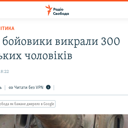
ЛІТИКА
: бойовики викрали 300
ьких чоловіків
18:22
ь
Читати без VPN
обода як бажане джерело в Google