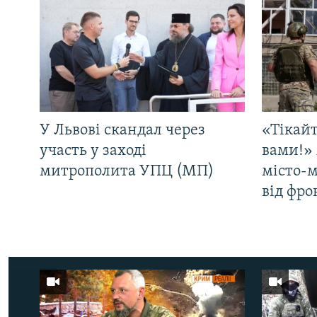
У Львові скандал через
«Тікайт
участь у заході
вами!» 
митрополита УПЦ (МП)
місто-
від фро