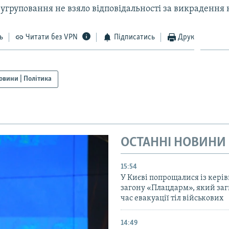
угруповання не взяло відповідальності за викрадення 
ь
Читати без VPN
Підписатись
Друк
овини | Політика
ОСТАННІ НОВИНИ
15:54
У Києві попрощалися із кері
загону «Плацдарм», який заг
час евакуації тіл військових
14:49