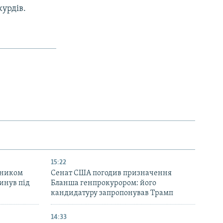
курдів.
15:22
вником
Сенат США погодив призначення
инув під
Бланша генпрокурором: його
кандидатуру запропонував Трамп
14:33