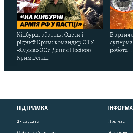
Кінбурн, оборона Одеси і
В артиле
рідний Крим: командир ОТУ
супермар
«Одеса» ЗСУ Денис Носіков |
робота 
Крим.Реалії
КРИМ РЕАЛІЇ
РУС
ПІДТРИМКА
ІНФОРМА
УКР
КТАТ
Як слухати
Про нас