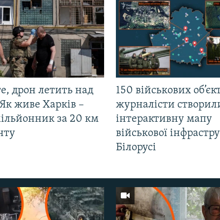
е, дрон летить над
150 військових об’єкт
Як живе Харків –
журналісти створил
мільйонник за 20 км
інтерактивну мапу
нту
військової інфрастр
Білорусі