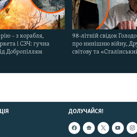
рію – з корабля,
98-літній свідок Голод
кета і СЗЧ: гучна
про нинішню війну, Др
під Добропіллям
світову та «Сталінськи
ЦІЯ
ДОЛУЧАЙСЯ!