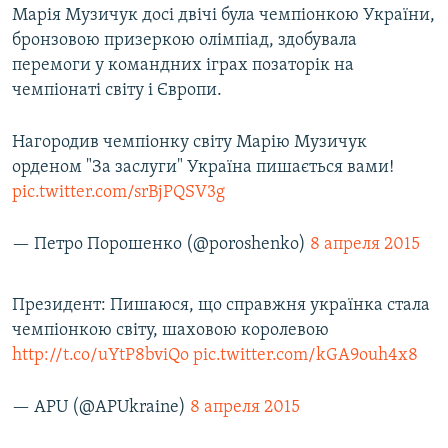
Марія Музичук досі двічі була чемпіонкою України,
Усі сайти RFE/RL
бронзовою призеркою олімпіад, здобувала
перемоги у командних іграх позаторік на
чемпіонаті світу і Європи.
Нагородив чемпіонку світу Марію Музичук
орденом "За заслуги" Україна пишається вами!
pic.twitter.com/srBjPQSV3g
— Петро Порошенко (@poroshenko)
8 апреля 2015
Президент: Пишаюся, що справжня українка стала
чемпіонкою світу, шаховою королевою
http://t.co/uYtP8bviQo
pic.twitter.com/kGA9ouh4x8
— APU (@APUkraine)
8 апреля 2015