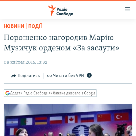
Доступність
посилання
Перейти
НОВИНИ | ПОДІЇ
до
РАДІО СВОБОДА – 70 РОКІВ
Порошенко нагородив Марію
основного
ВСЕ ЗА ДОБУ
матеріалу
Музичук орденом «За заслуги»
СТАТТІ
Перейти
до
08 квітня 2015, 13:32
ВІЙНА
ПОЛІТИКА
основної
РОСІЙСЬКА «ФІЛЬТРАЦІЯ»
Поділитись
Читати без VPN
ЕКОНОМІКА
навігації
Перейти
ДОНБАС.РЕАЛІЇ
СУСПІЛЬСТВО
до
Додати Радіо Свобода як бажане джерело в Google
КРИМ.РЕАЛІЇ
КУЛЬТУРА
пошуку
ТИ ЯК?
СПОРТ
СХЕМИ
УКРАЇНА
КИТАЙ.ВИКЛИКИ
СВІТ