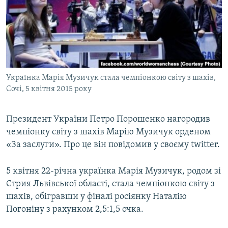
МУЛЬТИМЕДІА
ФОТО
СПЕЦПРОЄКТИ
ПОДКАСТИ
Українка Марія Музичук стала чемпіонкою світу з шахів,
Сочі, 5 квітня 2015 року
КРИМ РЕАЛІЇ
РУС
Президент України Петро Порошенко нагородив
УКР
чемпіонку світу з шахів Марію Музичук орденом
КТАТ
«За заслуги». Про це він повідомив у своєму twitter.
ДОЛУЧАЙСЯ!
5 квітня 22-річна українка Марія Музичук, родом зі
Стрия Львівської області, стала чемпіонкою світу з
шахів, обігравши у фіналі росіянку Наталію
Погоніну з рахунком 2,5:1,5 очка.