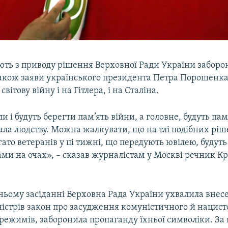
ують з приводу рішення Верховної Ради України забор
також заяви українського президента Петра Порошенка
світову війну і на Гітлера, і на Сталіна.
ли і будуть берегти пам’ять війни, а головне, будуть па
дала людству. Можна жалкувати, що на тлі подібних ріше
гато ветеранів у ці тижні, що передують ювілею, будуть
зами на очах», – сказав журналістам у Москві речник 
ньому засіданні Верховна Рада України ухвалила внес
ністрів закон про засудження комуністичного й нацист
 режимів, заборонила пропаганду їхньої символіки. За