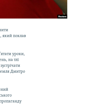
онити
, який поклав
м'ятати уроки,
нь, на тлі
 зустрічати
Кремля Дмитро
ений
ського
 пропаганду