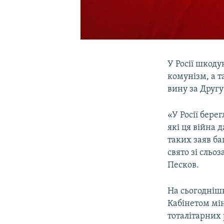
У Росії шкод
комунізм, а 
вину за Другу 
«У Росії берег
які ця війна 
таких заяв ба
свято зі сльо
Песков.
На сьогодніш
Кабінетом мі
тоталітарних