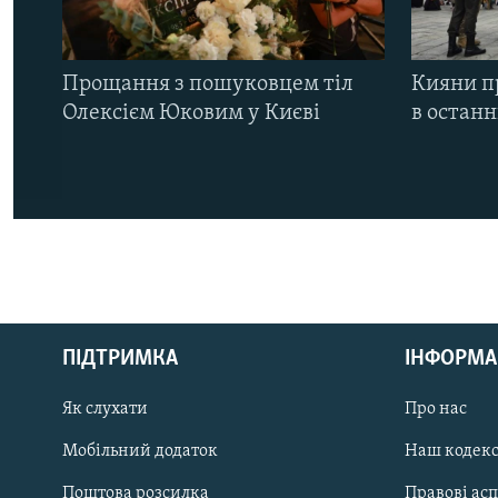
Прощання з пошуковцем тіл
Кияни п
Олексієм Юковим у Києві
в остан
КРИМ РЕАЛІЇ
РУС
ПІДТРИМКА
ІНФОРМА
УКР
КТАТ
Як слухати
Про нас
Мобільний додаток
Наш кодек
ДОЛУЧАЙСЯ!
Поштова розсилка
Правові ас