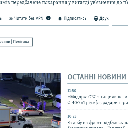
мів передбачене покарання у вигляді ув’язнення до п’я
ь
Читати без VPN
Підписатись
Друк
овини | Політика
ОСТАННІ НОВИНИ
11:50
«Мадяр»: СБС знищили пози
С-400 «Тріумф», радари і три
10:25
За добу на фронті відбулось п