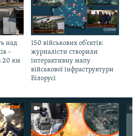
ть над
150 військових об’єктів:
ів –
журналісти створили
а 20 км
інтерактивну мапу
військової інфраструктури
Білорусі