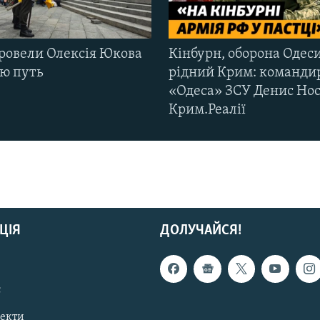
ровели Олексія Юкова
Кінбурн, оборона Одеси
ню путь
рідний Крим: команди
«Одеса» ЗСУ Денис Нос
Крим.Реалії
ЦІЯ
ДОЛУЧАЙСЯ!
с
пекти