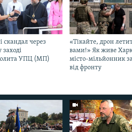
і скандал через
«Тікайте, дрон лети
у заході
вами!» Як живе Харк
олита УПЦ (МП)
місто-мільйонник з
від фронту