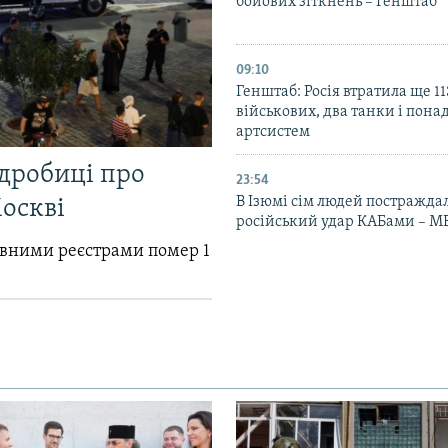
бойових зіткнень – Генштаб
09:10
Генштаб: Росія втратила ще 1
військових, два танки і пона
артсистем
одробиці про
23:54
В Ізюмі сім людей постражда
Москві
російський удар КАБами – М
авними реєстрами помер 1