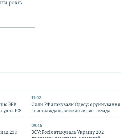
ти років.
11:02
цію ЗРК
Сили РФ атакували Одесу: є руйнування
 судна РФ
і постраждалі, зникло світло – влада
09:46
онад 230
ЗСУ: Росія атакувала Україну 202