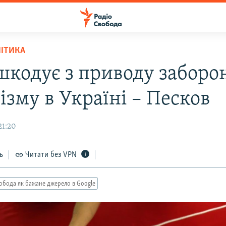
ЛІТИКА
 шкодує з приводу заборо
ізму в Україні – Песков
21:20
ь
Читати без VPN
обода як бажане джерело в Google