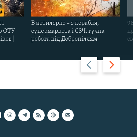
 і
В артилерію – з корабля,
98-
р ОТУ
супермаркета і СЗЧ: гучна
про
іков |
робота під Добропіллям
сві
Назад
Вперед