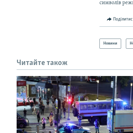
символів режи
Поділитис
Новини
Н
Читайте також