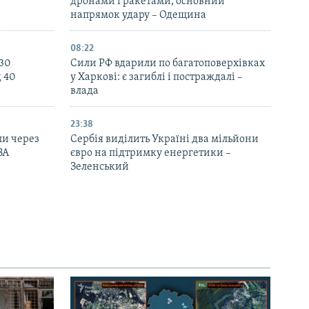
дронами і ракетами, основний
напрямок удару – Одещина
08:22
130
Сили РФ вдарили по багатоповерхівках
д 40
у Харкові: є загиблі і постраждалі –
влада
23:38
ли через
Сербія виділить Україні два мільйони
ВА
євро на підтримку енергетики –
Зеленський