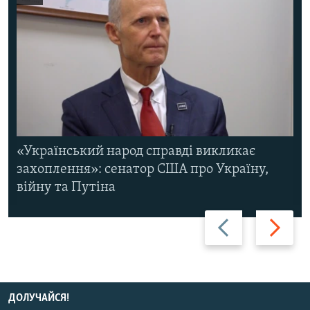
«Український народ справді викликає
захоплення»: сенатор США про Україну,
війну та Путіна
Назад
Вперед
ДОЛУЧАЙСЯ!