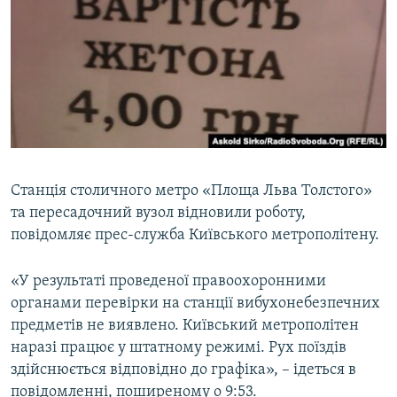
КИТАЙ.ВИКЛИКИ
МУЛЬТИМЕДІА
ФОТО
СПЕЦПРОЄКТИ
ПОДКАСТИ
Станція столичного метро «Площа Льва Толстого»
КРИМ РЕАЛІЇ
та пересадочний вузол відновили роботу,
РУС
повідомляє прес-служба Київського метрополітену.
УКР
КТАТ
«У результаті проведеної правоохоронними
органами перевірки на станції вибухонебезпечних
предметів не виявлено. Київський метрополітен
ДОЛУЧАЙСЯ!
наразі працює у штатному режимі. Рух поїздів
здійснюється відповідно до графіка», – ідеться в
повідомленні, поширеному о 9:53.