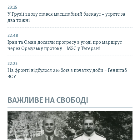
23:15
У Грузії знову стався масштабний блекаут – утретє за
два тижні
22:48
Іран та Оман досягли прогресу в угоді про маршрут
через Ормузьку протоку – МЗС у Тегерані
22:23
На фронті відбулося 216 боїв з початку доби – Генштаб
ЗСУ
ВАЖЛИВЕ НА СВОБОДІ