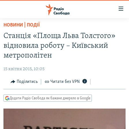
Доступність
посилання
Перейти
НОВИНИ | ПОДІЇ
до
РАДІО СВОБОДА – 70 РОКІВ
Станція «Площа Льва Толстого»
основного
ВСЕ ЗА ДОБУ
матеріалу
відновила роботу – Київський
СТАТТІ
Перейти
метрополітен
до
ВІЙНА
ПОЛІТИКА
основної
15 квітня 2015, 10:05
РОСІЙСЬКА «ФІЛЬТРАЦІЯ»
ЕКОНОМІКА
навігації
Перейти
Поділитись
Читати без VPN
ДОНБАС.РЕАЛІЇ
СУСПІЛЬСТВО
до
КРИМ.РЕАЛІЇ
КУЛЬТУРА
пошуку
Додати Радіо Свобода як бажане джерело в Google
ТИ ЯК?
СПОРТ
СХЕМИ
УКРАЇНА
ПРИАЗОВ’Я
СВІТ