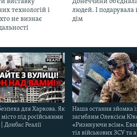
ти виставку
Донеччини об’єднала
их технологій і
людей. І подарувала
хто не визнає
дім
дальності
езпека для Харкова. Як
Наша остання зйомка і
 місто під російськими
загиблим Олексієм Юк
| Донбас Реалії
«Ризикуючи всім». Ева
тіл військових ЗСУ та а