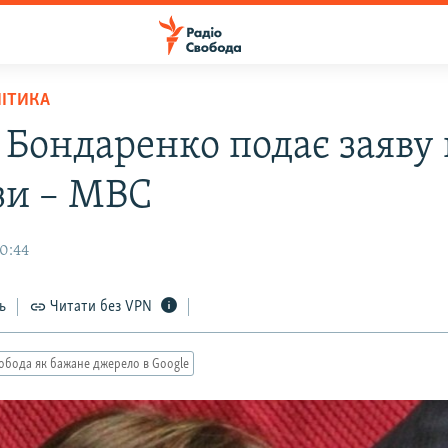
ЛІТИКА
 Бондаренко подає заяву
зи – МВС
20:44
ь
Читати без VPN
обода як бажане джерело в Google