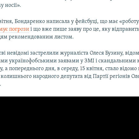
у носії».
квітня, Бондаренко написала у фейсбуці, що має «роботу
мує погрози
і що вже пише заяву про це, яку відправит
цям рекомендованим листом.
єві невідомі застрелили журналіста Олеся Бузину, відо
ми українофобськими заявами у ЗМІ і скандальними
у, а попереднього дня, в середу, 15 квітня, стало відомо
 колишнього народного депутата від Партії регіонів Ол
.