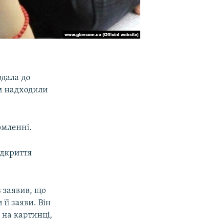
одала до
ом надходили
омленні.
ідкриття
в заявив, що
 її заяви. Він
 на картинці,