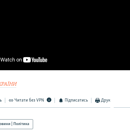
КРАЇНИ
ь
Читати без VPN
Підписатись
Друк
овини | Політика