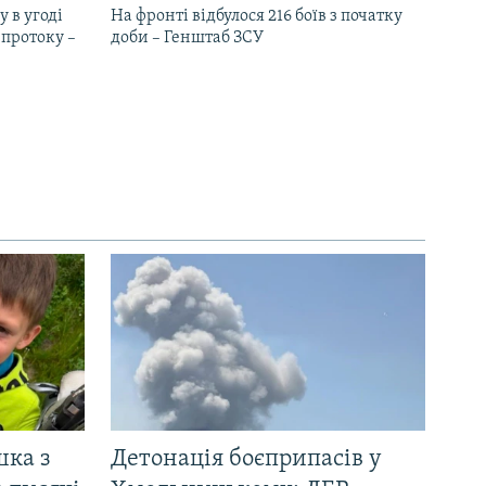
 в угоді
На фронті відбулося 216 боїв з початку
протоку –
доби – Генштаб ЗСУ
шка з
Детонація боєприпасів у