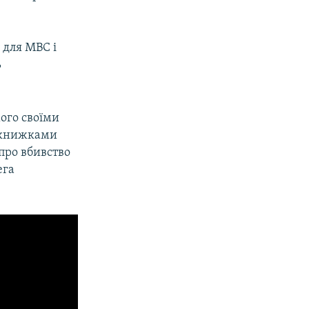
 для МВС і
ь
мого своїми
 книжками
 про вбивство
ега