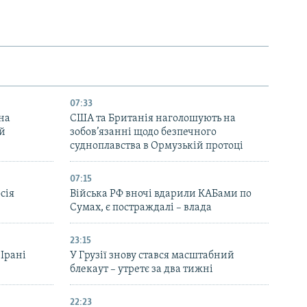
07:33
на
США та Британія наголошують на
ей
зобов’язанні щодо безпечного
судноплавства в Ормузькій протоці
07:15
сія
Війська РФ вночі вдарили КАБами по
Сумах, є постраждалі – влада
23:15
 Ірані
У Грузії знову стався масштабний
блекаут – утретє за два тижні
22:23