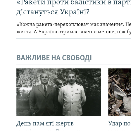
«Ракети проти балістики в партн
дістануться Україні?
«Кожна ракета-перехоплювач має значення. Це
життя. А Україна отримає значно менше, ніж б
ВАЖЛИВЕ НА СВОБОДІ
День пам'яті жертв
Удар по