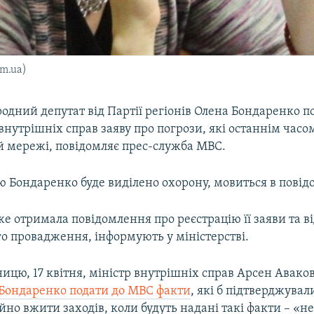
m.ua)
дний депутат від Партії регіонів Олена Бондаренко п
внутрішніх справ заяву про погрози, які останнім час
ій мережі, повідомляє прес-служба МВС.
ю Бондаренко буде виділено охорону, мовиться в повід
е отримала повідомлення про реєстрацію її заяви та в
о провадження, інформують у міністерстві.
ницю, 17 квітня, міністр внутрішніх справ Арсен Авако
 Бондаренко подати до МВС факти
, які б підтверджували
йно вжити заходів, коли будуть надані такі факти – «не