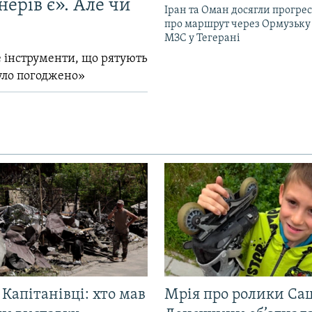
ерів є». Але чи
Іран та Оман досягли прогресу
про маршрут через Ормузьку 
МЗС у Тегерані
 інструменти, що рятують
уло погоджено»
 Капітанівці: хто мав
Мрія про ролики Са