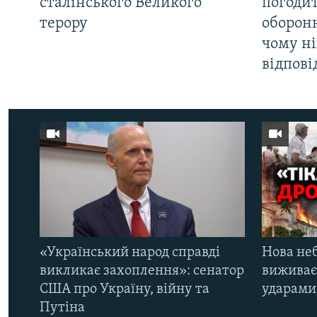
сталінського Великого
погоди
терору
оборонн
чому ні
відпові
«Український народ справді
Нова неб
викликає захоплення»: сенатор
виживає
США про Україну, війну та
ударами 
Путіна