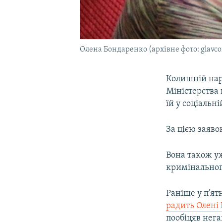
Олена Бондаренко (архівне фото: glavco
Колишній наро
Міністерства 
їй у соціальн
За цією заяво
Вона також уж
кримінальног
Раніше у п’ят
радить Олені
пообіцяв нега