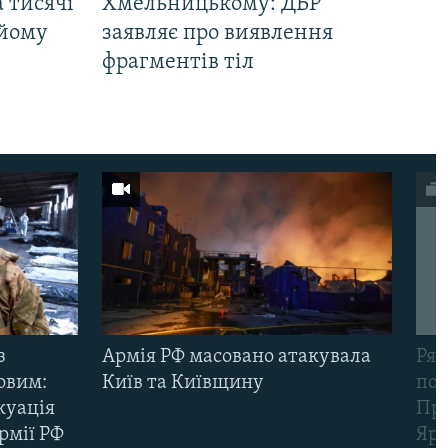
 тисячі
Хмельницькому: ДБР
 йому
заявляє про виявлення
фрагментів тіл
з
Армія РФ масовано атакувала
Рят
овим:
Київ та Київщину
пов
куація
Про
рмії РФ
Яр