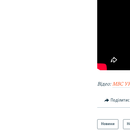
Відео:
МВС У
Поділитис
Новини
Н