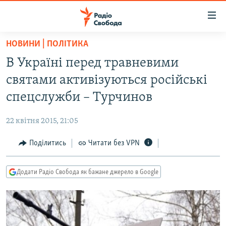
Доступність
посилання
Перейти
НОВИНИ | ПОЛІТИКА
до
РАДІО СВОБОДА – 70 РОКІВ
В Україні перед травневими
основного
ВСЕ ЗА ДОБУ
матеріалу
святами активізуються російські
СТАТТІ
Перейти
спецслужби – Турчинов
до
ВІЙНА
ПОЛІТИКА
основної
22 квітня 2015, 21:05
РОСІЙСЬКА «ФІЛЬТРАЦІЯ»
ЕКОНОМІКА
навігації
Перейти
Поділитись
Читати без VPN
ДОНБАС.РЕАЛІЇ
СУСПІЛЬСТВО
до
КРИМ.РЕАЛІЇ
КУЛЬТУРА
пошуку
Додати Радіо Свобода як бажане джерело в Google
ТИ ЯК?
СПОРТ
СХЕМИ
УКРАЇНА
КИТАЙ.ВИКЛИКИ
СВІТ