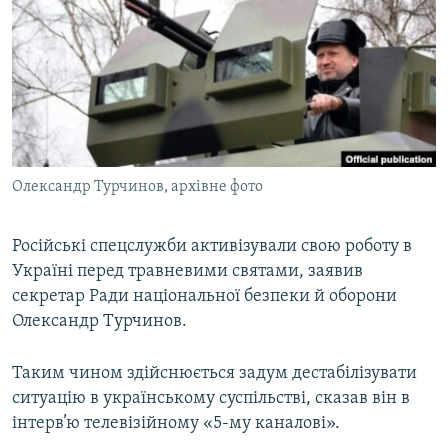
МУЛЬТИМЕДІА
ФОТО
СПЕЦПРОЄКТИ
ПОДКАСТИ
КРИМ РЕАЛІЇ
Олександр Турчинов, архівне фото
РУС
УКР
Російські спецслужби активізували свою роботу в
Україні перед травневими святами, заявив
КТАТ
секретар Ради національної безпеки й оборони
Олександр Турчинов.
ДОЛУЧАЙСЯ!
Таким чином здійснюється задум дестабілізувати
ситуацію в українському суспільстві, сказав він в
інтерв’ю телевізійному «5-му каналові».