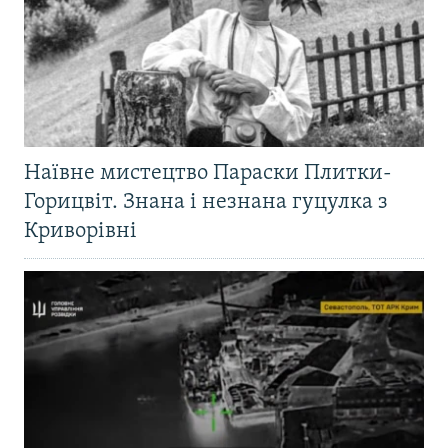
Наївне мистецтво Параски Плитки-
Горицвіт. Знана і незнана гуцулка з
Криворівні