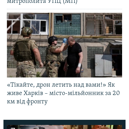
митрополита УПЦ (МП)
«Тікайте, дрон летить над вами!» Як
живе Харків – місто-мільйонник за 20
км від фронту