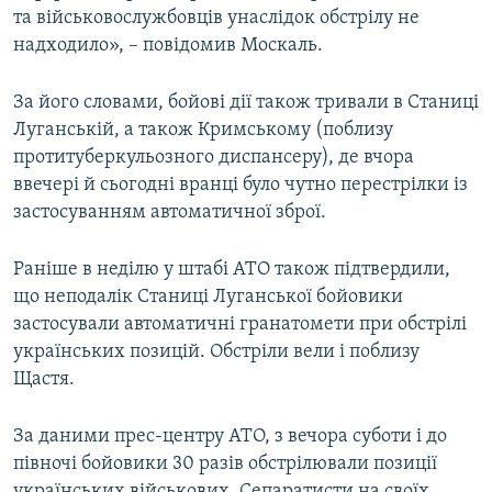
та військовослужбовців унаслідок обстрілу не
Усі сайти RFE/RL
надходило», – повідомив Москаль.
За його словами, бойові дії також тривали в Станиці
Луганській, а також Кримському (поблизу
протитуберкульозного диспансеру), де вчора
ввечері й сьогодні вранці було чутно перестрілки із
застосуванням автоматичної зброї.
Раніше в неділю у штабі АТО також підтвердили,
що неподалік Станиці Луганської бойовики
застосували автоматичні гранатомети при обстрілі
українських позицій. Обстріли вели і поблизу
Щастя.
За даними прес-центру АТО, з вечора суботи і до
півночі бойовики 30 разів обстрілювали позиції
українських військових. Сепаратисти на своїх