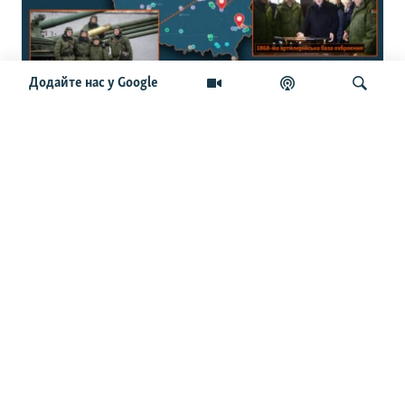
Додайте нас у Google
150 військових об’єктів: журналісти
створили інтерактивну мапу
військової інфраструктури Білорусі
Шукати
ОСТАННІ НОВИНИ
14:13
ЄС запровадив санкції проти директорів російських
заводів, які причетні до виробництва ракет «Сармат»
та «Іскандер-М»
13:49