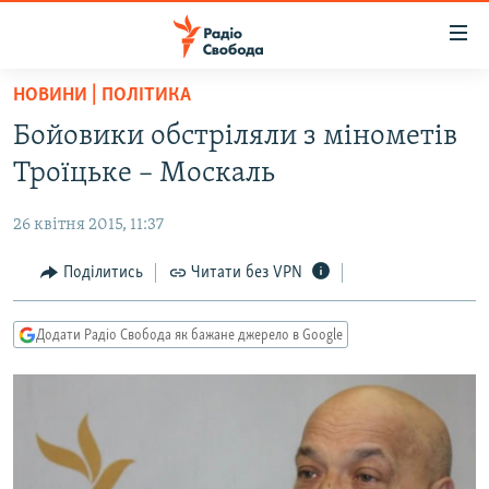
Доступність
посилання
Перейти
НОВИНИ | ПОЛІТИКА
до
РАДІО СВОБОДА – 70 РОКІВ
Бойовики обстріляли з мінометів
основного
ВСЕ ЗА ДОБУ
матеріалу
Троїцьке – Москаль
СТАТТІ
Перейти
до
26 квітня 2015, 11:37
ВІЙНА
ПОЛІТИКА
основної
РОСІЙСЬКА «ФІЛЬТРАЦІЯ»
Поділитись
Читати без VPN
ЕКОНОМІКА
навігації
Перейти
ДОНБАС.РЕАЛІЇ
СУСПІЛЬСТВО
до
Додати Радіо Свобода як бажане джерело в Google
КРИМ.РЕАЛІЇ
КУЛЬТУРА
пошуку
ТИ ЯК?
СПОРТ
СХЕМИ
УКРАЇНА
КИТАЙ.ВИКЛИКИ
СВІТ