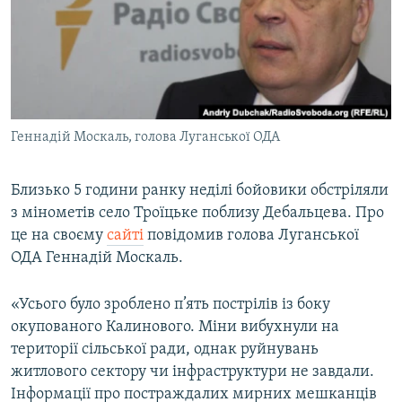
МУЛЬТИМЕДІА
ФОТО
СПЕЦПРОЄКТИ
ПОДКАСТИ
Геннадій Москаль, голова Луганської ОДА
КРИМ РЕАЛІЇ
РУС
Близько 5 години ранку неділі бойовики обстріляли
з мінометів село Троїцьке поблизу Дебальцева. Про
УКР
це на своєму
сайті
повідомив голова Луганської
КТАТ
ОДА Геннадій Москаль.
ДОЛУЧАЙСЯ!
«Усього було зроблено п’ять пострілів із боку
окупованого Калинового. Міни вибухнули на
території сільської ради, однак руйнувань
житлового сектору чи інфраструктури не завдали.
Інформації про постраждалих мирних мешканців