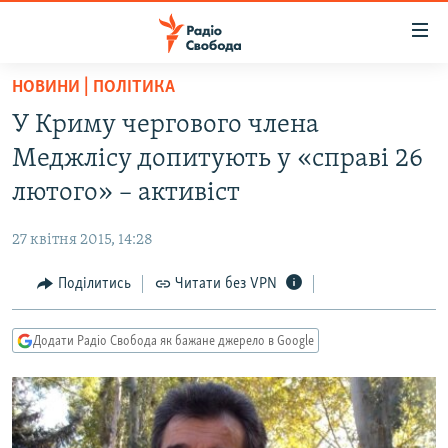
Доступність
посилання
Перейти
НОВИНИ | ПОЛІТИКА
до
РАДІО СВОБОДА – 70 РОКІВ
У Криму чергового члена
основного
ВСЕ ЗА ДОБУ
матеріалу
Меджлісу допитують у «справі 26
СТАТТІ
Перейти
лютого» – активіст
до
ВІЙНА
ПОЛІТИКА
основної
27 квітня 2015, 14:28
РОСІЙСЬКА «ФІЛЬТРАЦІЯ»
ЕКОНОМІКА
навігації
Перейти
Поділитись
Читати без VPN
ДОНБАС.РЕАЛІЇ
СУСПІЛЬСТВО
до
КРИМ.РЕАЛІЇ
КУЛЬТУРА
пошуку
Додати Радіо Свобода як бажане джерело в Google
ТИ ЯК?
СПОРТ
СХЕМИ
УКРАЇНА
КИТАЙ.ВИКЛИКИ
СВІТ