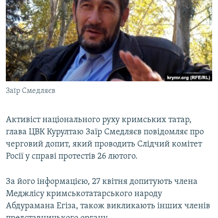
МУЛЬТИМЕДІА
ФОТО
СПЕЦПРОЄКТИ
ПОДКАСТИ
КРИМ РЕАЛІЇ
Заїр Смедляєв
РУС
УКР
Активіст національного руху кримських татар,
глава ЦВК Курултаю Заїр Смедляєв повідомляє про
КТАТ
черговий допит, який проводить Слідчий комітет
Росії у справі протестів 26 лютого.
ДОЛУЧАЙСЯ!
За його інформацією, 27 квітня допитують члена
Меджлісу кримськотатарського народу
Абдурамана Егіза, також викликають інших членів