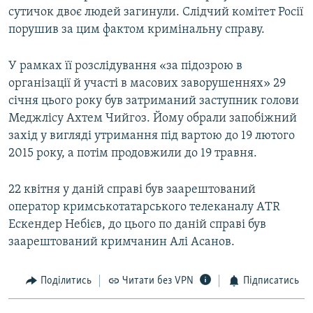
сутичок двоє людей загинули. Слідчий комітет Росії
порушив за цим фактом кримінальну справу.
У рамках її розслідування «за підозрою в
організації й участі в масових заворушеннях» 29
січня цього року був затриманий заступник голови
Меджлісу Ахтем Чийгоз. Йому обрали запобіжний
захід у вигляді утримання під вартою до 19 лютого
2015 року, а потім продовжили до 19 травня.
22 квітня у даній справі був заарештований
оператор кримськотатарського телеканалу АTR
Ескендер Небієв, до цього по даній справі був
заарештований кримчанин Алі Асанов.
Поділитись
Читати без VPN
Підписатись