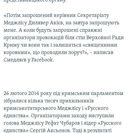
представницького органу.
Усі сайти RFE/RL
«Потім запрошений керівник Секретаріату
Меджлісу Дилявер Акієв, на завтра запрошують
мене. А коли будуть запрошені справжні
організатори провокацій біля стін Верховної Ради
Криму чи вони так і залишаться «священними
коровами», що проходили поруч?», – написав
Смедляєв у Facebook.
26 лютого 2014 року під кримським парламентом
зібралися кілька тисяч прихильників
кримськотатарського Меджлісу і «Русского
единства». Організаторами заходу виступили
голова Меджлісу Рефат Чубаров і лідер «Русского
единства» Сергій Аксьонов. Тоді в результаті