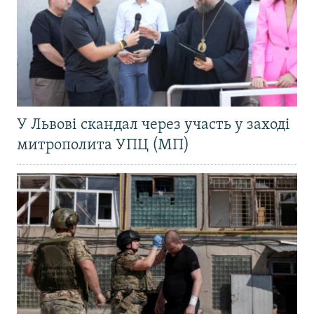
У Львові скандал через участь у заході
митрополита УПЦ (МП)