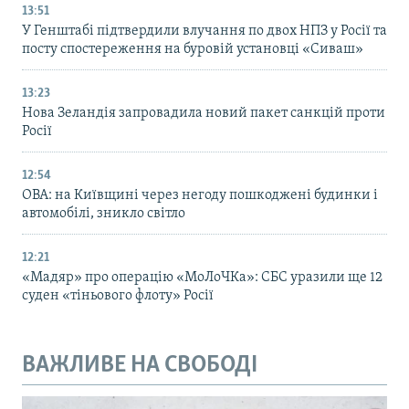
13:51
У Генштабі підтвердили влучання по двох НПЗ у Росії та
посту спостереження на буровій установці «Сиваш»
13:23
Нова Зеландія запровадила новий пакет санкцій проти
Росії
12:54
ОВА: на Київщині через негоду пошкоджені будинки і
автомобілі, зникло світло
12:21
«Мадяр» про операцію «МоЛоЧКа»: СБС уразили ще 12
суден «тіньового флоту» Росії
ВАЖЛИВЕ НА СВОБОДІ