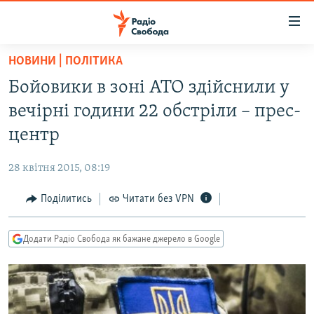
Доступність
посилання
Перейти
НОВИНИ | ПОЛІТИКА
до
РАДІО СВОБОДА – 70 РОКІВ
Бойовики в зоні АТО здійснили у
основного
ВСЕ ЗА ДОБУ
матеріалу
вечірні години 22 обстріли – прес-
СТАТТІ
Перейти
центр
до
ВІЙНА
ПОЛІТИКА
основної
28 квітня 2015, 08:19
РОСІЙСЬКА «ФІЛЬТРАЦІЯ»
ЕКОНОМІКА
навігації
Перейти
Поділитись
Читати без VPN
ДОНБАС.РЕАЛІЇ
СУСПІЛЬСТВО
до
КРИМ.РЕАЛІЇ
КУЛЬТУРА
пошуку
Додати Радіо Свобода як бажане джерело в Google
ТИ ЯК?
СПОРТ
СХЕМИ
УКРАЇНА
КИТАЙ.ВИКЛИКИ
СВІТ