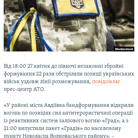
МУЛЬТИМЕДІА
ФОТО
СПЕЦПРОЄКТИ
ПОДКАСТИ
КРИМ РЕАЛІЇ
РУС
Від 18:00 27 квітня до півночі незаконні збройні
формування 22 рази обстріляли позиції українських
УКР
військ уздовж лінії розмежування,
повідомляє
КТАТ
прес-центр АТО.
ДОЛУЧАЙСЯ!
«У районі міста Авдіївка бандформування відкрили
вогонь по позиціях сил антитерористичної операції
із реактивних систем залпового вогню «Град», а з
21:00 випустили пакет «Градів» по населеному
пункту Новоласпа Волноваського району», –